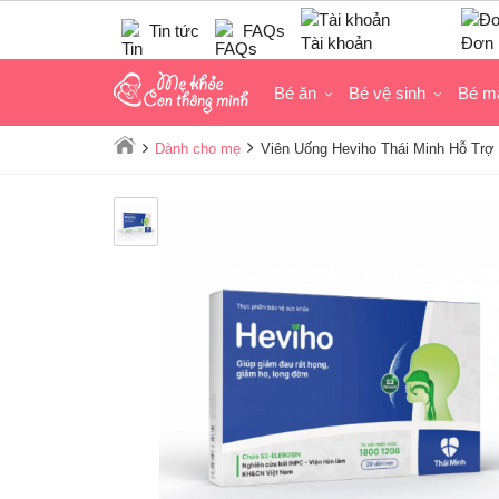
Tin tức
FAQs
Tài khoản
Đơn 
Bé ăn
Bé vệ sinh
Bé m
Dành cho mẹ
Viên Uống Heviho Thái Minh Hỗ Trợ