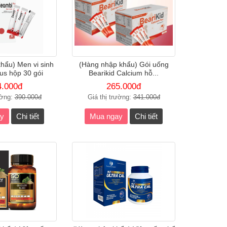
hẩu) Men vi sinh
(Hàng nhập khẩu) Gói uống
us hộp 30 gói
Bearikid Calcium hỗ...
4.000đ
265.000đ
ường:
390.000đ
Giá thị trường:
341.000đ
y
Chi tiết
Mua ngay
Chi tiết