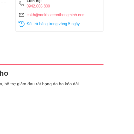
Liên hệ:
0942.666.800
cskh@mekhoeconthongminh.com
Đổi trả hàng trong vòng 5 ngày
 ho
m, hỗ trợ giảm đau rát họng do ho kéo dài