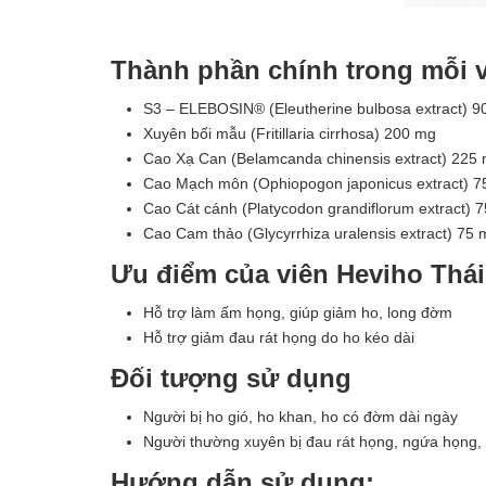
Thành phần chính trong mỗi v
S3 – ELEBOSIN® (Eleutherine bulbosa extract) 9
Xuyên bối mẫu (Fritillaria cirrhosa) 200 mg
Cao Xạ Can (Belamcanda chinensis extract) 225
Cao Mạch môn (Ophiopogon japonicus extract) 7
Cao Cát cánh (Platycodon grandiflorum extract) 
Cao Cam thảo (Glycyrrhiza uralensis extract) 75 
Ưu điểm của viên Heviho Thá
Hỗ trợ làm ấm họng, giúp giảm ho, long đờm
Hỗ trợ giảm đau rát họng do ho kéo dài
Đối tượng sử dụng
Người bị ho gió, ho khan, ho có đờm dài ngày
Người thường xuyên bị đau rát họng, ngứa họng,
Hướng dẫn sử dụng: