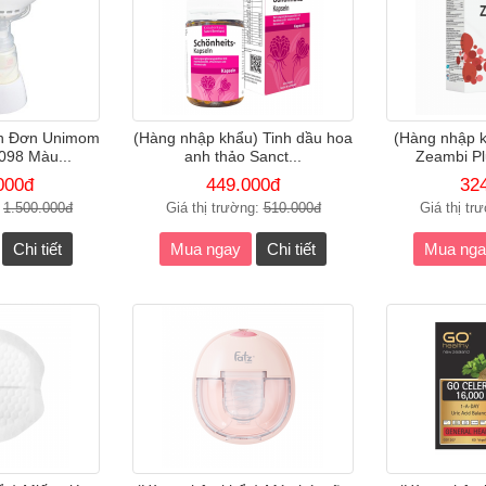
ện Đơn Unimom
(Hàng nhập khẩu) Tinh dầu hoa
(Hàng nhập k
98 Màu...
anh thảo Sanct...
Zeambi Pl
000đ
449.000đ
32
:
1.500.000đ
Giá thị trường:
510.000đ
Giá thị tr
Chi tiết
Mua ngay
Chi tiết
Mua nga