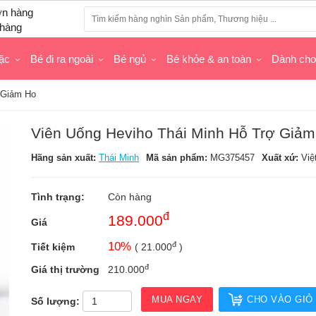
hàng
ặc
Bé đi ra ngoài
Bé ngủ
Bé khỏe & an toàn
Dành ch
 Giảm Ho
Viên Uống Heviho Thái Minh Hỗ Trợ Giả
Hãng sản xuất:
Thái Minh
Mã sản phẩm:
MG375457
Xuất xứ:
Việ
Tình trạng:
Còn hàng
đ
189.000
Giá
đ
10
%
Tiết kiệm
(
21.000
)
đ
Giá thị trường
210.000
MUA NGAY
CHO VÀO GIỎ
Số lượng: