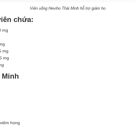
Viên uống Heviho Thái Minh hỗ trợ giảm ho
iên chứa:
0 mg
 mg
5 mg
75 mg
mg
i Minh
 viêm họng