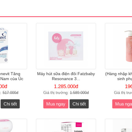
nevit Tăng
Máy hút sữa điện đôi Fatzbaby
(Hàng nhập kh
 Nam của Úc
Resonance 3...
sinh ph
00đ
1.285.000đ
19
g:
517.000đ
Giá thị trường:
1.589.000đ
Giá thị tr
Chi tiết
Mua ngay
Chi tiết
Mua nga