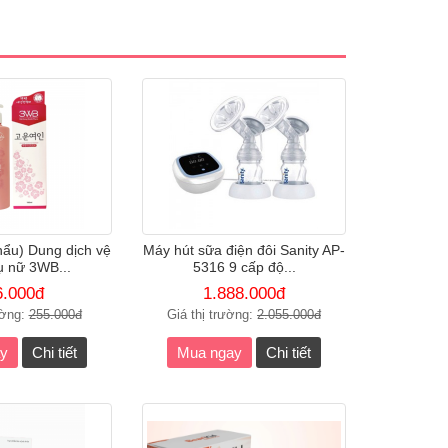
ẩu) Dung dịch vệ
Máy hút sữa điện đôi Sanity AP-
ụ nữ 3WB...
5316 9 cấp độ...
6.000đ
1.888.000đ
ường:
255.000đ
Giá thị trường:
2.055.000đ
y
Chi tiết
Mua ngay
Chi tiết