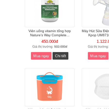
Viên uống vitamin tổng hợp
Máy Hút Sữa Đi
Nature’s Way Complete...
Kpop UM8710
450.000đ
1.122.
Giá thị trường:
502.000đ
Giá thị trường
Mua ngay
Chi tiết
Mua ngay