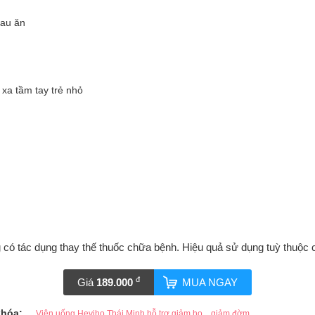
sau ăn
 xa tầm tay trẻ nhỏ
 có tác dụng thay thế thuốc chữa bệnh. Hiệu quả sử dụng tuỳ thuộc 
đ
Giá
189.000
MUA NGAY
khóa:
,
Viên uống Heviho Thái Minh hỗ trợ giảm ho
giảm đờm