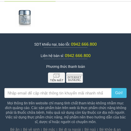
0942.666.800
SDT khiếu nại, báo lỗi:
0942.666.800
Liên hệ bán sỉ:
Phương thức thanh toán
Gửi!
Mọi thông tin trên website chỉ mang tính chất tham khảo không nhằm mục
đích quảng cáo. Các sản phẩm bán trên web là thực phẩm chức năng không
phải là thuốc chữa bệnh, hiệu quả sử dụng còn tùy thuộc cơ địa mỗi người.
Việc sử dụng thực phẩm chức năng, mỹ phẩm nên theo hướng dẫn của bác
sĩ, dược sĩ hoặc người có chuyên môn.
Bé ăn
Bé vệ sinh
Bé mặc
Bé đi ra ngoài
Bé ngủ
Bé khỏe & an