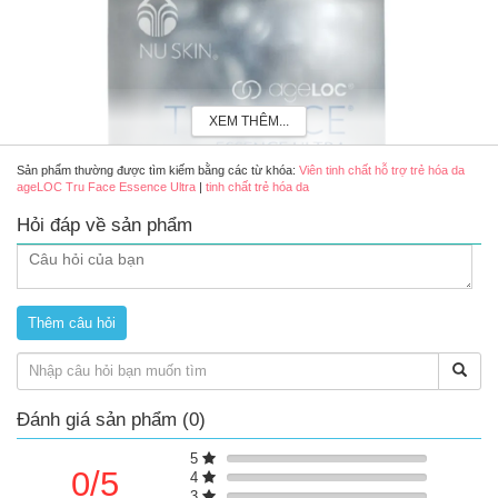
XEM THÊM...
Sản phẩm thường được tìm kiếm bằng các từ khóa:
Viên tinh chất hỗ trợ trẻ hóa da
ageLOC Tru Face Essence Ultra
|
tinh chất trẻ hóa da
Hỏi đáp về sản phẩm
Viên tinh chất hỗ trợ trẻ hóa da ageLOC Tru Face Essence Ultra
Ưu điểm nổi bật
Hỗ trợ tái tạo collagen và elastin,giúp giảm nếp nhăn, rãnh
nhăn.
Hỗ trợ tăng độ đàn hồi, săn chắc da.
Hỗ trợ cấp ẩm, cho làn da mềm mại.
Đánh giá sản phẩm (0)
Hỗ trơ cải thiện sắc tố da, giúp da tươi tắn hơn.
Hỗ trợ làm giảm quá trình oxy hóa tác động lên da.
5
0/5
4
3