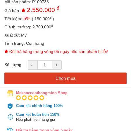
Mã sản phẩm:
P100738
an
đ
2.550.000
toàn
Giá bán:
đ
5
%
Tiết kiệm:
(
150.000
)
Bé
tắm
đ
Giá thị trường:
2.700.000
Bé
Xuất xứ:
Mỹ
chơi
Tình trạng:
Còn hàng
mà
học
Đổi trả hàng trong vòng 05 ngày nếu sản phẩm bị lỗi!
Dành
Số lượng
-
+
cho
mẹ
Chọn mua
Dành
cho
bố
Mekhoeconthongminh Shop
Đồ
Cam kết chính hãng 100%
dùng
trong
Cam kết hoàn tiền 150%
nhà
Nếu phát hiện hàng giả
Đổi trả hàng trong vòng 5 ngày