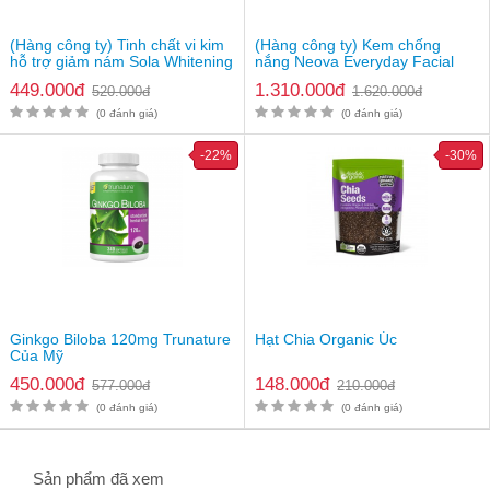
Giá
2.550.000vnđ/hũ
(Hàng công ty) Tinh chất vi kim
Lưu ý: Hiệu quả sử dụng mỗi người khác nhau tùy thuộc vào cơ
(Hàng công ty) Kem chống
hỗ trợ giảm nám Sola Whitening
nắng Neova Everyday Facial
địa
Reedle Shot 100 Serum
Fluid SPF44
449.000đ
1.310.000đ
520.000đ
1.620.000đ
(0 đánh giá)
(0 đánh giá)
-22%
-30%
Ginkgo Biloba 120mg Trunature
Hạt Chia Organic Úc
Của Mỹ
450.000đ
148.000đ
577.000đ
210.000đ
(0 đánh giá)
(0 đánh giá)
Sản phẩm đã xem