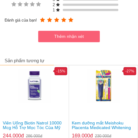
2
1
Đánh giá của bạn!
Sản phẩm tương tự
-15%
-27%
Viên Uống Biotin Natrol 10000
Kem dưỡng mắt Meishoku
Thành phần
Mcg Hỗ Trợ Mọc Tóc Của Mỹ
Placenta Medicated Whitening
Squalane
244.000đ
169.000đ
286.000đ
230.000đ