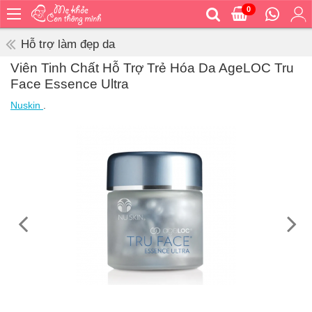
0
Trang
chủ
Hỗ trợ làm đẹp da
Bé
Viên Tinh Chất Hỗ Trợ Trẻ Hóa Da AgeLOC Tru
ăn
Face Essence Ultra
Bé
Nuskin
.
vệ
sinh
Bé
mặc
Bé
đi
ra
ngoài
Bé
ngủ
Bé
khỏe
&