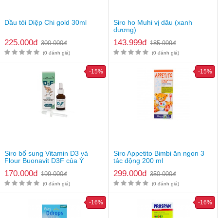
Thiết kế dạng viên nhai với vị cam tự nhiên, dễ ăn
Dầu tỏi Diệp Chi gold 30ml
Siro ho Muhi vị dâu (xanh
Thành phần của sản phẩm
dương)
Mỗi viên chứa 500mg vitamin C
225.000đ
143.999đ
300.000đ
185.999đ
Vitamin C: 250mg
(0 đánh giá)
(0 đánh giá)
Na.tri Ascobat: 281.2mg (tương đương 250mg vitamin C)
Và một số thành phần khác
-15%
-15%
Siro bổ sung Vitamin D3 và
Siro Appetito Bimbi ăn ngon 3
Flour Buonavit D3F của Ý
tác động 200 ml
170.000đ
299.000đ
199.000đ
350.000đ
(0 đánh giá)
(0 đánh giá)
-16%
-16%