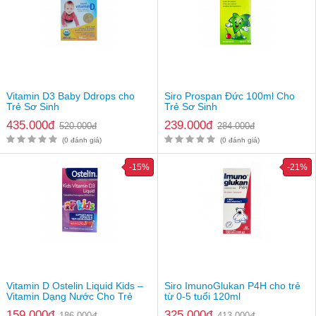
Vitamin D3 Baby Ddrops cho
Siro Prospan Đức 100ml Cho
Trẻ Sơ Sinh
Trẻ Sơ Sinh
435.000đ
239.000đ
520.000đ
284.000đ
(0 đánh giá)
(0 đánh giá)
-15%
-21%
Vitamin D Ostelin Liquid Kids –
Siro ImunoGlukan P4H cho trẻ
Vitamin Dạng Nước Cho Trẻ
từ 0-5 tuổi 120ml
159.000đ
325.000đ
186.000đ
413.000đ