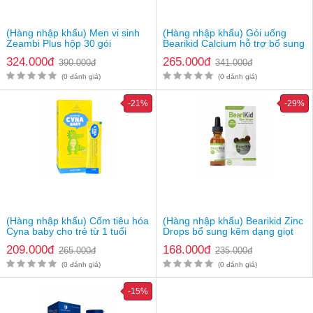
Thông tin chi tiết
(Hàng nhập khẩu) Men vi sinh
(Hàng nhập khẩu) Gói uống
Thương hiệu: Nature's Way
Zeambi Plus hộp 30 gói
Bearikid Calcium hỗ trợ bổ sung
Xuất xứ thương hiệu: Mỹ
canxi
324.000đ
Quy cách đóng gói: Hộp 300 viên
265.000đ
390.000đ
341.000đ
Giá: 305.000 vnđ/hộp
(0 đánh giá)
(0 đánh giá)
Lưu ý
: Thực phẩm này không phải là thuốc và không có tác
-21%
-29%
dụng thay thế thuốc chữa bệnh. Hiệu quả sử dụng tuỳ thuộc cơ
địa từng người
(Hàng nhập khẩu) Cốm tiêu hóa
(Hàng nhập khẩu) Bearikid Zinc
Cyna baby cho trẻ từ 1 tuổi
Drops bổ sung kẽm dạng giọt
cho bé
209.000đ
168.000đ
265.000đ
235.000đ
(0 đánh giá)
(0 đánh giá)
-15%