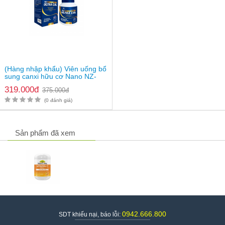
(Hàng nhập khẩu) Viên uống bổ
sung canxi hữu cơ Nano NZ-
Ultra Cal
319.000đ
375.000đ
(0 đánh giá)
Sản phẩm đã xem
0942.666.800
SDT khiếu nại, báo lỗi: