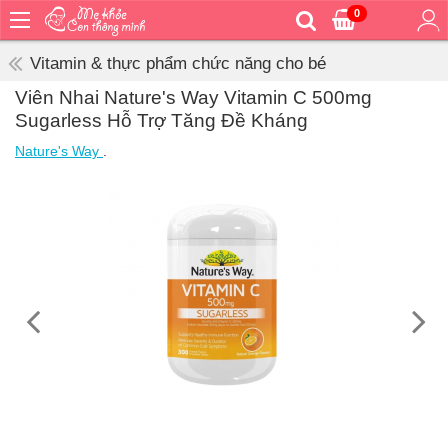
0
Trang
chủ
Vitamin & thực phẩm chức năng cho bé
Bé
Viên Nhai Nature's Way Vitamin C 500mg
ăn
Sugarless Hỗ Trợ Tăng Đề Kháng
Bé
Nature's Way
.
vệ
sinh
Bé
mặc
Bé
đi
ra
ngoài
Bé
ngủ
Bé
khỏe
&