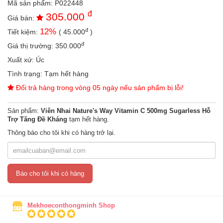
Mã sản phẩm:
P022448
an
đ
305.000
toàn
Giá bán:
đ
12
%
Tiết kiệm:
(
45.000
)
Bé
tắm
đ
Giá thị trường:
350.000
Bé
Xuất xứ:
Úc
chơi
Tình trạng:
Tạm hết hàng
mà
học
Đổi trả hàng trong vòng 05 ngày nếu sản phẩm bị lỗi!
Dành
Sản phẩm:
Viên Nhai Nature's Way Vitamin C 500mg Sugarless Hỗ
cho
Trợ Tăng Đề Kháng
tạm hết hàng.
mẹ
Thông báo cho tôi khi có hàng trở lại.
Dành
cho
bố
Báo cho tôi khi có hàng
Đồ
dùng
trong
nhà
Mekhoeconthongminh Shop