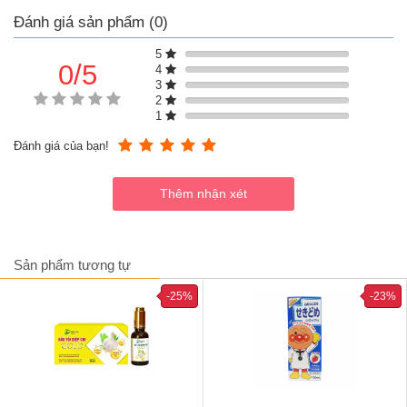
Đánh giá sản phẩm (0)
5
0/5
4
3
2
1
Đánh giá của bạn!
Sản phẩm tương tự
Nature's Way Vitamin C 500mg Sugarless (Mẫu cũ)
-25%
-23%
Ưu điểm của Nature's Way Vitamin C 500mg Sugarless
Hỗ trợ bổ sung hàm lượng vitamin C cần thiết
Hỗ trợ tăng cường sức đề kháng, nâng cao miễn dịch
Hỗ trợ cải thiện làn da, giúp da sáng khỏe mạnh
Hỗ trợ tăng khả năng hấp thụ sắt của cơ thể