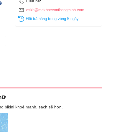
Liên hệ:
cskh@mekhoeconthongminh.com
Đổi trả hàng trong vòng 5 ngày
 nữ
ùng bikini khoẻ mạnh, sạch sẽ hơn.