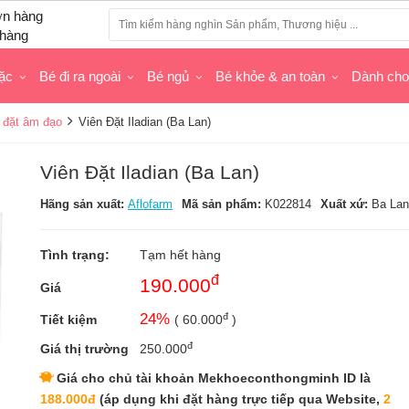
hàng
ặc
Bé đi ra ngoài
Bé ngủ
Bé khỏe & an toàn
Dành ch
 đặt âm đạo
Viên Đặt Iladian (Ba Lan)
Viên Đặt Iladian (Ba Lan)
Hãng sản xuất:
Aflofarm
Mã sản phẩm:
K022814
Xuất xứ:
Ba Lan
Tình trạng:
Tạm hết hàng
đ
190.000
Giá
đ
24
%
Tiết kiệm
(
60.000
)
đ
Giá thị trường
250.000
Giá cho chủ tài khoản Mekhoeconthongminh ID là
188.000đ
(áp dụng khi đặt hàng trực tiếp qua Website,
2