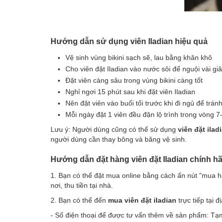
Hướng dẫn sử dụng viên Iladian hiệu quả
Vệ sinh vùng bikini sạch sẽ, lau bằng khăn khô
Cho viên đặt Iladian vào nước sôi để nguội vài giâ
Đặt viên càng sâu trong vùng bikini càng tốt
Nghỉ ngơi 15 phút sau khi đặt viên Iladian
Nên đặt viên vào buổi tối trước khi đi ngủ để trán
Mỗi ngày đặt 1 viên đều đặn lộ trình trong vòng 
Lưu ý: Người dùng cũng có thể sử dụng
viên
đặt ilad
người dùng cần thay bông và băng vệ sinh.
Hướng dẫn đặt hàng viên đặt Iladian chính h
1. Bạn có thể đặt mua online bằng cách ấn nút "mua h
nơi, thu tiền tại nhà.
2. Bạn có thể đến
mua viên đặt iladian
trực tiếp tại 
- Số điện thoại để được tư vấn thêm về sản phẩm: T