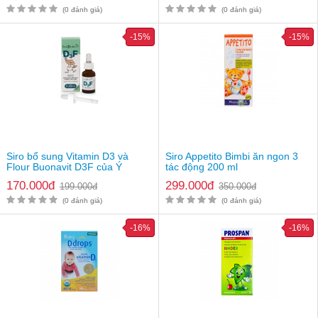
Quy cách đóng gói: 1 lọ 120 viên
(0 đánh giá)
(0 đánh giá)
Gía bán: 487.000vnđ/lọ
-15%
-15%
Lưu ý
: Thực phẩm này không phải là thuốc và không có tác
dụng thay thế thuốc chữa bệnh. Hiệu quả sử dụng tuỳ thuộc cơ
địa từng người
Siro bổ sung Vitamin D3 và
Siro Appetito Bimbi ăn ngon 3
Flour Buonavit D3F của Ý
tác động 200 ml
170.000đ
299.000đ
199.000đ
350.000đ
(0 đánh giá)
(0 đánh giá)
-16%
-16%