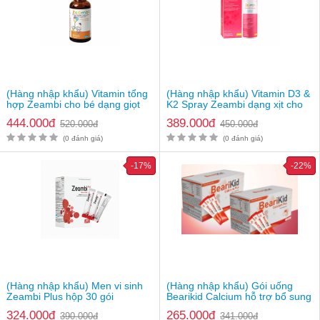
(Hàng nhập khẩu) Vitamin tổng
(Hàng nhập khẩu) Vitamin D3 &
hợp Zeambi cho bé dạng giọt
K2 Spray Zeambi dạng xịt cho
bé từ 1 tuổi
444.000đ
389.000đ
520.000đ
450.000đ
(0 đánh giá)
(0 đánh giá)
-17%
-22%
(Hàng nhập khẩu) Men vi sinh
(Hàng nhập khẩu) Gói uống
Zeambi Plus hộp 30 gói
Bearikid Calcium hỗ trợ bổ sung
canxi
324.000đ
265.000đ
390.000đ
341.000đ