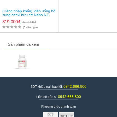
(Hàng nhập khẩu) Viên uống bổ
sung canxi hữu cơ Nano NZ-
Ultra Cal
319.000đ
375.000đ
(0 đánh giá)
Sản phẩm đã xem
0942.666.800
SDT khiếu nại, báo lỗi:
0942.666.800
Liên hệ bán sỉ:
Phương thức thanh toán