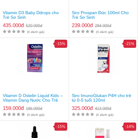
Vitamin D3 Baby Ddrops cho
Siro Prospan Đức 100ml Cho
Trẻ Sơ Sinh
Trẻ Sơ Sinh
435.000đ
239.000đ
520.000đ
284.000đ
(0 đánh giá)
(0 đánh giá)
-15%
-21%
Vitamin D Ostelin Liquid Kids –
Siro ImunoGlukan P4H cho trẻ
Vitamin Dạng Nước Cho Trẻ
từ 0-5 tuổi 120ml
159.000đ
325.000đ
186.000đ
413.000đ
(0 đánh giá)
(0 đánh giá)
-15%
-14%