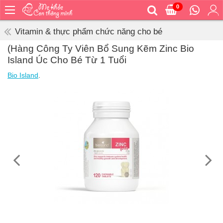
0
Trang
chủ
Vitamin & thực phẩm chức năng cho bé
Bé
(Hàng Công Ty Viên Bổ Sung Kẽm Zinc Bio
ăn
Island Úc Cho Bé Từ 1 Tuổi
Bé
Bio Island
.
vệ
sinh
Bé
mặc
Bé
đi
ra
ngoài
Bé
ngủ
Bé
khỏe
&