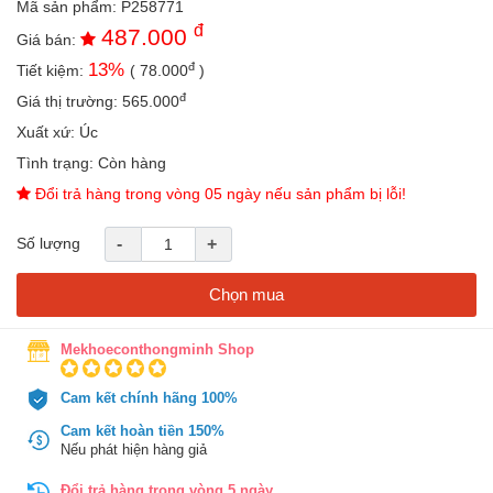
Mã sản phẩm:
P258771
an
đ
487.000
toàn
Giá bán:
đ
13
%
Tiết kiệm:
(
78.000
)
Bé
tắm
đ
Giá thị trường:
565.000
Bé
Xuất xứ:
Úc
chơi
Tình trạng:
Còn hàng
mà
học
Đổi trả hàng trong vòng 05 ngày nếu sản phẩm bị lỗi!
Dành
Số lượng
-
+
cho
mẹ
Chọn mua
Dành
cho
bố
Mekhoeconthongminh Shop
Đồ
Cam kết chính hãng 100%
dùng
trong
Cam kết hoàn tiền 150%
nhà
Nếu phát hiện hàng giả
Đổi trả hàng trong vòng 5 ngày