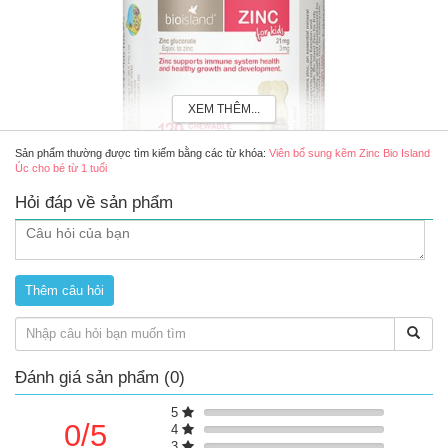
XEM THÊM...
Sản phẩm thường được tìm kiếm bằng các từ khóa:
Viên bổ sung kẽm Zinc Bio Island
Úc cho bé từ 1 tuổi
Hỏi đáp về sản phẩm
Viên kẽm Bio Island Zinc cho bé từ 1 tuổi trở lên 120 viên
Ưu điểm của viên kẽm Bio Island
Zinc
Hỗ trợ bổ sung thêm kẽm cho cơ thể hàng ngày
Hỗ trợ cải thiện tình trạng biếng ăn, chậm lớn ở trẻ
Hỗ trợ tăng cường đề kháng và hệ miễn dịch tự nhiên của trẻ
Đánh giá sản phẩm (0)
Thành phần chính
5
0/5
Zinc gluconate 21mg
4
Equiv to zinc 3mg
3