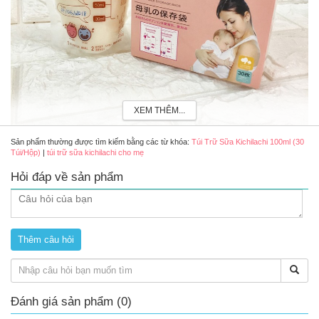
XEM THÊM...
Sản phẩm thường được tìm kiếm bằng các từ khóa:
Túi Trữ Sữa Kichilachi 100ml (30
Túi/Hộp)
|
túi trữ sữa kichilachi cho mẹ
Túi trữ sữa Kichilachi 100ml (30 túi/hộp)
Hỏi đáp về sản phẩm
Ưu điểm của túi trữ sữa Kichilachi 100ml (30 túi/hộp)
Túi tự đứng hoàn toàn, không rò rỉ hay chảy sữa.
An toàn khi bảo quản trong tủ lạnh hoặc tủ đông.
Không chứa BPA hay các chất độc hại không tốt cho sức
khoẻ của bạn.
Hướng dẫn sử dụng túi trữ sữa Kichilachi 100ml
Đánh giá sản phẩm (0)
Mở
túi trữ sữa
bằng cách xé mép rồi tách miệng túi ra, cho