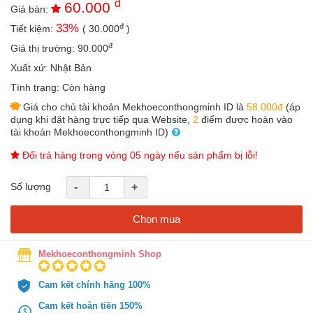
đ
60.000
an
Giá bán:
toàn
đ
33
%
Tiết kiệm:
(
30.000
)
Bé
đ
Giá thị trường:
90.000
tắm
Xuất xứ:
Nhật Bản
Bé
Tình trạng:
Còn hàng
chơi
Giá cho chủ tài khoản Mekhoeconthongminh ID là
58.000đ
(áp
mà
dụng khi đặt hàng trực tiếp qua Website,
2
điểm được hoàn vào
học
tài khoản Mekhoeconthongminh ID)
Dành
Đổi trả hàng trong vòng 05 ngày nếu sản phẩm bị lỗi!
cho
mẹ
Số lượng
-
+
Dành
cho
Chọn mua
bố
Đồ
Mekhoeconthongminh Shop
dùng
trong
nhà
Cam kết chính hãng 100%
Cam kết hoàn tiền 150%