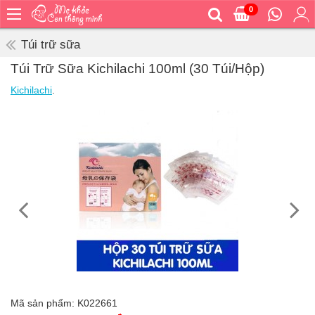
0
Trang
chủ
Túi trữ sữa
Bé
Túi Trữ Sữa Kichilachi 100ml (30 Túi/Hộp)
ăn
Kichilachi
.
Bé
vệ
sinh
Bé
mặc
Bé
đi
ra
ngoài
Bé
ngủ
Bé
khỏe
Mã sản phẩm:
K022661
&