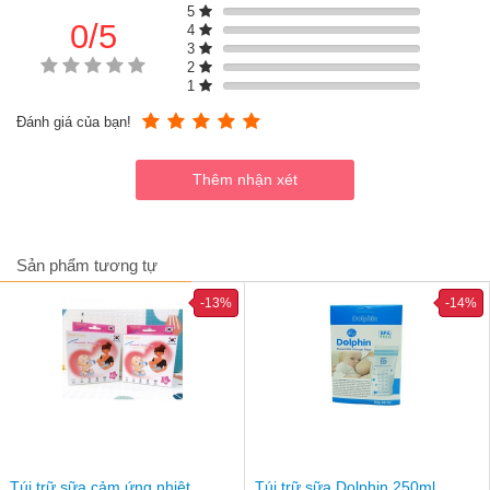
sữa vào và ép dẹp túi cho tới khi các không khí thừa bay hết
5
0/5
ra và dùng ngón tay vuốt nhẹ để khoá zipper.
4
Dùng bút ghi ngày bắt đầu trữ sữa lên trên túi, cho túi sữa
3
mẹ vào ngăn đông.
2
1
Khi dùng sữa, bỏ túi trữ sữa ra ngâm trong nước ấm để rã
đông, không dùng nước sôi hoặc lò vi sóng đã rã đông sữa.
Đánh giá của bạn!
Cho sữa vào bình để bé bú, lắc đều sữa trước khi cho bé.
Sản phẩm tương tự
-13%
-14%
Túi trữ sữa cảm ứng nhiệt
Túi trữ sữa Dolphin 250ml