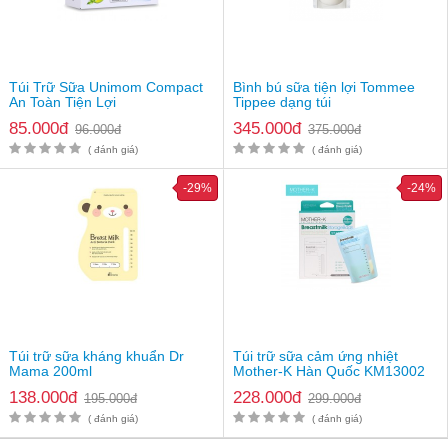
Túi Trữ Sữa Unimom Compact
Bình bú sữa tiện lợi Tommee
An Toàn Tiện Lợi
Tippee dạng túi
85.000đ
345.000đ
96.000đ
375.000đ
( đánh giá)
( đánh giá)
-29%
-24%
Túi trữ sữa kháng khuẩn Dr
Túi trữ sữa cảm ứng nhiệt
Mama 200ml
Mother-K Hàn Quốc KM13002
(30 chiếc)
138.000đ
228.000đ
195.000đ
299.000đ
( đánh giá)
( đánh giá)