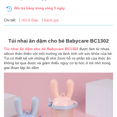
Tin
tức
Đổi trả hàng trong vòng 5 ngày
Chi tiết
Hỏi & Đáp
Đánh giá
FAQ
Túi nhai ăn dặm cho bé Babycare BC1302
Túi nhai ăn dặm cho bé Babycare BC1302
được làm từ nhựa
silicon thân thiện với môi trường và lành tính với sức khỏe của bé.
Túi có thiết kế với những lỗ nhỏ 2mm hỗ rợ phần bã của thức ăn
không lọt qua được và giảm thiểu nguy cơ bị hóc ở trẻ nhỏ trong
giai đoạn tập ăn dặm