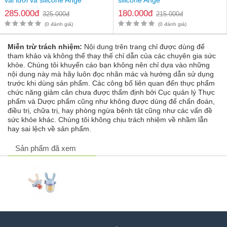
Sét bao gồm 3 núm nhai với các kích thước khác nhau mô
285.000đ
180.000đ
325.000đ
215.000đ
phỏng như núm ti giả hỗ trợ massage nướu của bé trong giai
đoạn mọc răng
(0 đánh giá)
(0 đánh giá)
Tay cầm núm nhai ăn dặm bằng cao su mềm TPE chống
trơn trượt cho bé khi cầm
Miễn trừ trách nhiệm:
Nội dung trên trang chỉ được dùng để
tham khảo và không thể thay thế chỉ dẫn của các chuyên gia sức
khỏe. Chúng tôi khuyến cáo bạn không nên chỉ dựa vào những
nội dung này mà hãy luôn đọc nhãn mác và hướng dẫn sử dụng
trước khi dùng sản phẩm. Các công bố liên quan đến thực phẩm
chức năng giảm cân chưa được thẩm định bởi Cục quản lý Thực
phẩm và Dược phẩm cũng như không được dùng để chẩn đoán,
điều trị, chữa trị, hay phòng ngừa bệnh tật cũng như các vấn đề
sức khỏe khác. Chúng tôi không chịu trách nhiệm về nhầm lẫn
hay sai lệch về sản phẩm.
Sản phẩm đã xem