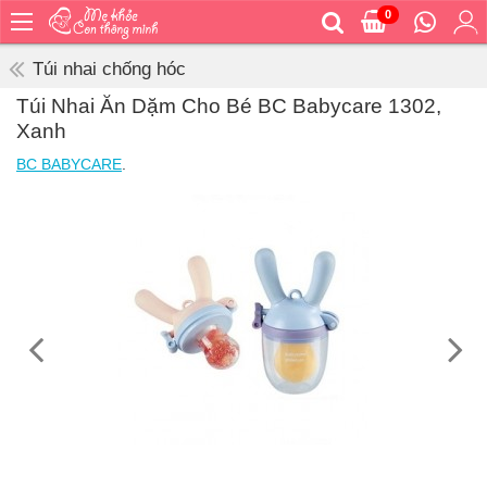
0
Trang
chủ
Túi nhai chống hóc
Bé
Túi Nhai Ăn Dặm Cho Bé BC Babycare 1302,
ăn
Xanh
Bé
BC BABYCARE
.
vệ
sinh
Bé
mặc
Bé
đi
ra
ngoài
Bé
ngủ
Bé
khỏe
&