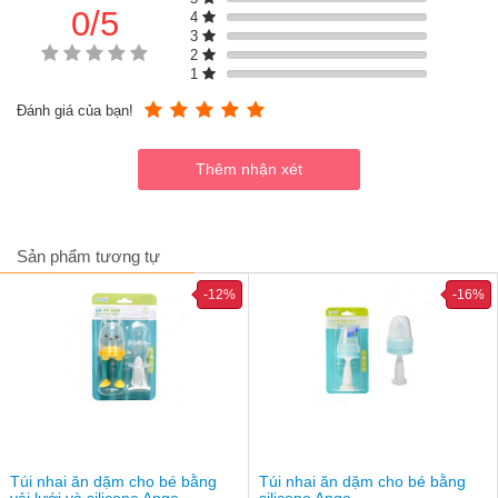
0/5
4
3
2
1
Đánh giá của bạn!
Sản phẩm tương tự
-12%
-16%
Review núm nhai ăn dặm cho bé BC Babycare 1302 có tốt
không?
Túi nhai có hộp bảo vệ ngừa bụi mỗi khi sử dụng xong
Đặc biệt với thiết kế khóa chốt chắc chắn khiến bé không thể
Túi nhai ăn dặm cho bé bằng
Túi nhai ăn dặm cho bé bằng
tự ý tháo mở ra được
vải lưới và silicone Ange
silicone Ange