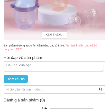
XEM THÊM...
Sản phẩm thường được tìm kiếm bằng các từ khóa:
Túi nhai ăn dặm cho bé BC
Babycare 1302
Túi nhai ăn dặm cho bé Babycare BC1302
Hỏi đáp về sản phẩm
Review núm nhai ăn dặm cho bé BC Babycare 1302 có
tốt không?
Núm ti được làm từ silicon mềm và thân thiện với môi trường,
lành tính với sức khỏe của bé
Thiể kế những lỗ nhỏ 2mm trên núm ti hỗ trợ giữ lại phần bã
của thức ăn không lọt qua được và làm giảm nguy cơ bị hóc
ở trẻ trong giai đoạn ăn dặm
Hỗ trợ phản xạ cầm nắm và thao tác đưa tay vào miệng cho
bé khi tập ăn thô
Đánh giá sản phẩm (0)
5