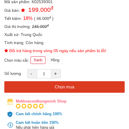
Mã sản phẩm:
K02539301
an
đ
199.000
toàn
Giá bán:
đ
18
%
Tiết kiệm:
(
46.000
)
Bé
tắm
đ
Giá thị trường:
245.000
Bé
Xuất xứ:
Trung Quốc
chơi
Tình trạng:
Còn hàng
mà
học
Đổi trả hàng trong vòng 05 ngày nếu sản phẩm bị lỗi!
Dành
Xanh
Hồng
Chọn màu sắc:
cho
mẹ
Số lượng
-
+
Dành
cho
Chọn mua
bố
Đồ
Mekhoeconthongminh Shop
dùng
trong
Cam kết chính hãng 100%
nhà
Cam kết hoàn tiền 150%
Nếu phát hiện hàng giả