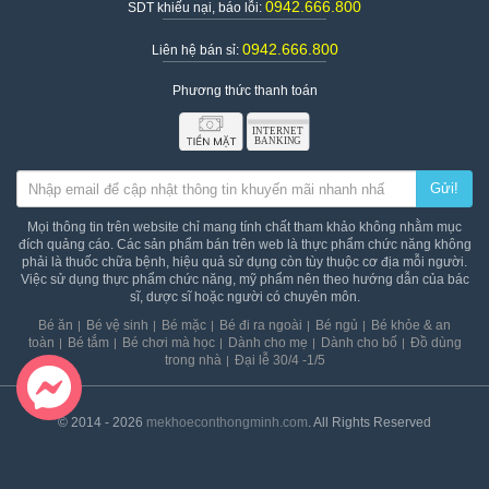
0942.666.800
SDT khiếu nại, báo lỗi:
0942.666.800
Liên hệ bán sỉ:
Phương thức thanh toán
Gửi!
Thông tin chi tiết của túi nhai ăn dặm cho bé BC Babycare 1302
Mọi thông tin trên website chỉ mang tính chất tham khảo không nhằm mục
Kiểu dáng núm nhai ăn dặm con thỏ đáng yêu ngộ nghĩnh,
đích quảng cáo. Các sản phẩm bán trên web là thực phẩm chức năng không
màu sắc tươi sáng sẽ khiến bé thích thú khi sử dụng
phải là thuốc chữa bệnh, hiệu quả sử dụng còn tùy thuộc cơ địa mỗi người.
Núm cắn thiết kế có 3 size: S, M, L để linh hoạt chuyển đổi
Việc sử dụng thực phẩm chức năng, mỹ phẩm nên theo hướng dẫn của bác
các loại thức ăn khác nhau cho bé
sĩ, dược sĩ hoặc người có chuyên môn.
Có thể tiệt trùng trong nước ở nhiệt độ 100 độ C (không quá
Bé ăn
Bé vệ sinh
Bé mặc
Bé đi ra ngoài
Bé ngủ
Bé khỏe & an
1 phút)
toàn
Bé tắm
Bé chơi mà học
Dành cho mẹ
Dành cho bố
Đồ dùng
trong nhà
Đại lễ 30/4 -1/5
© 2014 - 2026
mekhoeconthongminh.com
. All Rights Reserved