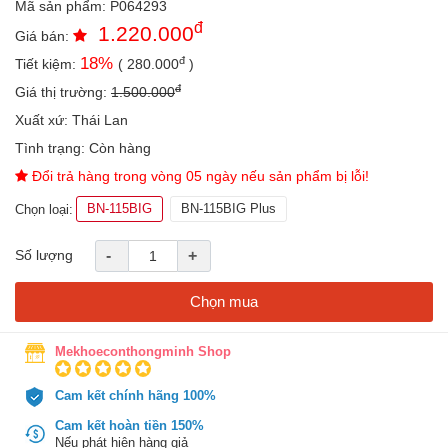
Mã sản phẩm:
P064293
an
đ
1.220.000
toàn
Giá bán:
đ
18
%
Tiết kiệm:
(
280.000
)
Bé
tắm
đ
Giá thị trường:
1.500.000
Bé
Xuất xứ:
Thái Lan
chơi
Tình trạng:
Còn hàng
mà
học
Đổi trả hàng trong vòng 05 ngày nếu sản phẩm bị lỗi!
Dành
BN-115BIG
BN-115BIG Plus
Chọn loại:
cho
mẹ
Số lượng
-
+
Dành
cho
Chọn mua
bố
Đồ
Mekhoeconthongminh Shop
dùng
trong
Cam kết chính hãng 100%
nhà
Cam kết hoàn tiền 150%
Nếu phát hiện hàng giả