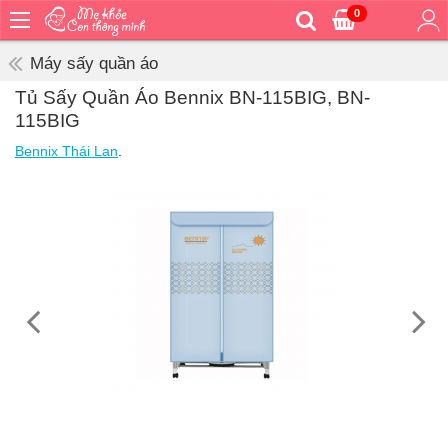
0
Trang
chủ
Máy sấy quần áo
Bé
Tủ Sấy Quần Áo Bennix BN-115BIG, BN-
ăn
115BIG
Bé
Bennix Thái Lan
.
vệ
sinh
Bé
mặc
Bé
đi
ra
ngoài
Bé
ngủ
Bé
khỏe
&