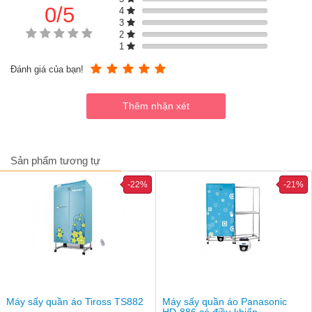
0/5
4
3
2
1
Đánh giá của bạn!
Sản phẩm tương tự
-22%
-21%
Tủ sấy quần áo Bennix BN-115BIG
Thông số kỹ thuật
Hẹn giờ: 180 phút
Bảng điều khiển: Núm vặn cơ
Nhiệt độ sấy: 70°C
Số tầng treo: 2 tầng
Công suất tủ BN-115BIG: 1.800W
Máy sấy quần áo Tiross TS882
Công suất tủ BN-115BIG Plus: 2.300W
Máy sấy quần áo Panasonic
HD-886 có điều khiển