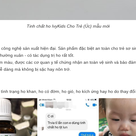
Tinh chất ho IvyKids Cho Trẻ (Úc) mẫu mới
 công nghệ sản xuất hiện đại. Sản phẩm đặc biệt an toàn cho trẻ sơ si
thường xuân - có tác dụng trị ho rất tốt.
 màu, được các cơ quan y tế chứng nhận an toàn vệ sinh và bảo đảm
dễ dàng mà không bị sặc hay nôn trớ.
 tình trạng ho khan, ho có đờm, ho gió, ho kích ứng hay ho do thay đổi t