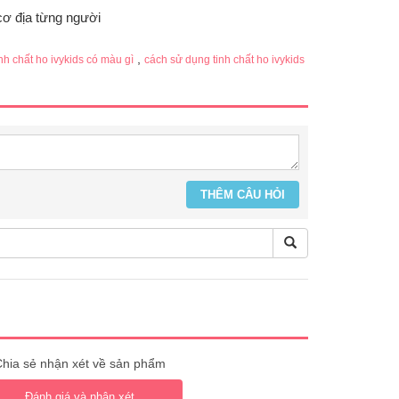
cơ địa từng người
,
inh chất ho ivykids có màu gì
cách sử dụng tinh chất ho ivykids
hia sẻ nhận xét về sản phẩm
Đánh giá và nhận xét