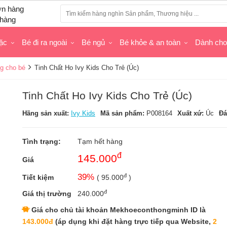
hàng
ặc
Bé đi ra ngoài
Bé ngủ
Bé khỏe & an toàn
Dành ch
g cho bé
Tinh Chất Ho Ivy Kids Cho Trẻ (Úc)
Tinh Chất Ho Ivy Kids Cho Trẻ (Úc)
Hãng sản xuất:
Ivy Kids
Mã sản phẩm:
P008164
Xuất xứ:
Úc
Đá
Tình trạng:
Tạm hết hàng
đ
145.000
Giá
đ
39
%
Tiết kiệm
(
95.000
)
đ
Giá thị trường
240.000
Giá cho chủ tài khoản Mekhoeconthongminh ID là
143.000đ
(áp dụng khi đặt hàng trực tiếp qua Website,
2