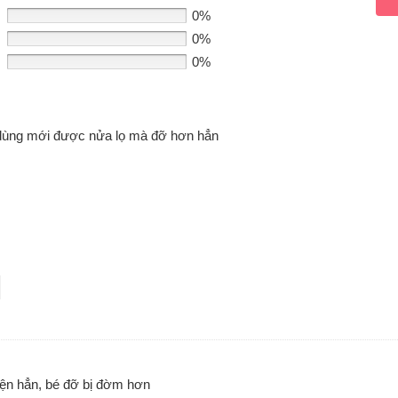
0%
0%
0%
dùng mới được nửa lọ mà đỡ hơn hẳn
hiện hẳn, bé đỡ bị đờm hơn