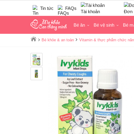
Tin tức
FAQs
Tài khoản
Đơn 
Bé ăn
Bé vệ sinh
Bé m
Bé khỏe & an toàn
Vitamin & thực phẩm chức năn