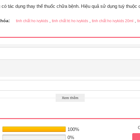
 có tác dụng thay thế thuốc chữa bệnh. Hiệu quả sử dụng tuỳ thuộc 
khóa:
,
,
,
tinh chất ho ivykids
tinh chất trị ho ivykids
tinh chất ho ivykids 20ml
t
Xem thêm
C
100%
0%