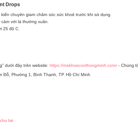
ant Drops
 kiến chuyên giam chăm sóc sức khoẻ trước khi sử dụng.
 cảm với lá thường xuân.
ới 25 độ C.
g" dưới đây trên website:
https://mekhoeconthongminh.com/
- Chúng t
Yên Đỗ, Phường 1, Bình Thạnh, TP. Hồ Chí Minh
 cho bé