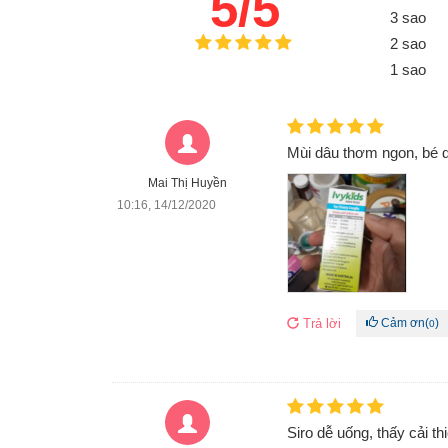
5/5
3 sao
2 sao
1 sao
Mùi dâu thơm ngon, bé 
Mai Thị Huyền
10:16, 14/12/2020
Trả lời
Cảm ơn
(
)
0
Siro dễ uống, thấy cải t