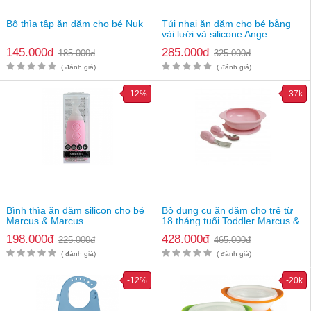
nóng hay không, việc này dễ đưa vi khuẩn vào thức ăn của bé.
Bộ thìa tập ăn dặm cho bé Nuk
Túi nhai ăn dặm cho bé bằng
- Có nhiều màu sắc bắt mắt cho mẹ thoải mái lựa chọn
vải lưới và silicone Ange
145.000đ
285.000đ
185.000đ
325.000đ
( đánh giá)
( đánh giá)
-12%
-37k
Bình thìa ăn dặm silicon cho bé
Bộ dụng cụ ăn dặm cho trẻ từ
Marcus & Marcus
18 tháng tuổi Toddler Marcus &
Marcus
198.000đ
428.000đ
225.000đ
465.000đ
( đánh giá)
( đánh giá)
-12%
-20k