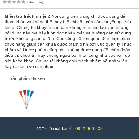
( đánh giá)
Miễn trừ trách nhiệm:
Nội dung trên trang chỉ được dùng để
tham khảo và không thể thay thế chỉ dẫn của các chuyên gia sức
khỏe. Chúng tôi khuyến cáo bạn không nên chỉ dựa vào những
nội dung này mà hãy luôn đọc nhãn mác và hướng dẫn sử dụng
trước khi dùng sản phẩm. Các công bố liên quan đến thực phẩm
chức năng giảm cân chưa được thẩm định bởi Cục quản lý Thực
phẩm và Dược phẩm cũng như không được dùng để chẩn đoán,
điều trị, chữa trị, hay phòng ngừa bệnh tật cũng như các vấn đề
sức khỏe khác. Chúng tôi không chịu trách nhiệm về nhầm lẫn
hay sai lệch về sản phẩm.
Sản phẩm đã xem
0942.666.800
SDT khiếu nại, báo lỗi:
Sản phẩm được rất nhiều mẹ tin tưởng sử dụng