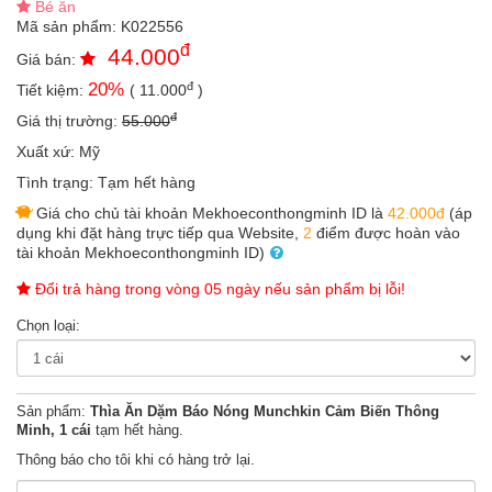
Bé ăn
an
Mã sản phẩm:
K022556
toàn
đ
44.000
Giá bán:
Bé
đ
20
%
Tiết kiệm:
(
11.000
)
tắm
đ
Giá thị trường:
55.000
Bé
chơi
Xuất xứ:
Mỹ
mà
Tình trạng:
Tạm hết hàng
học
Giá cho chủ tài khoản Mekhoeconthongminh ID là
42.000đ
(áp
Dành
dụng khi đặt hàng trực tiếp qua Website,
2
điểm được hoàn vào
cho
tài khoản Mekhoeconthongminh ID)
mẹ
Đổi trả hàng trong vòng 05 ngày nếu sản phẩm bị lỗi!
Dành
cho
Chọn loại:
bố
Đồ
dùng
Sản phẩm:
Thìa Ăn Dặm Báo Nóng Munchkin Cảm Biến Thông
trong
Minh, 1 cái
tạm hết hàng.
nhà
Thông báo cho tôi khi có hàng trở lại.