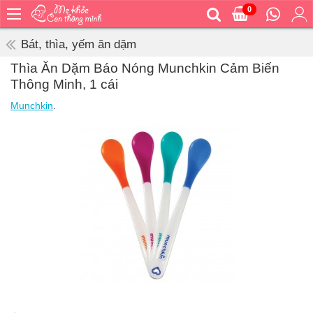
0
Trang
chủ
Bát, thìa, yếm ăn dặm
Bé
Thìa Ăn Dặm Báo Nóng Munchkin Cảm Biến
ăn
Thông Minh, 1 cái
Bé
Munchkin
.
vệ
sinh
Bé
mặc
Bé
đi
ra
ngoài
Bé
ngủ
Bé
khỏe
&