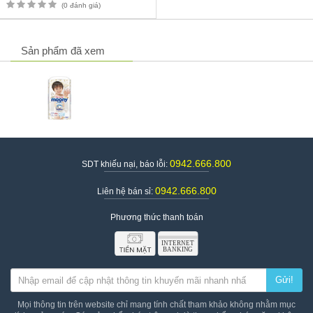
(0 đánh giá)
Sản phẩm đã xem
0942.666.800
SDT khiếu nại, báo lỗi:
Tã quần Moony Natural có nhiều ưu điểm vượt trội
0942.666.800
Liên hệ bán sỉ:
Hướng dẫn sử dụng tã quần Moony Natural
- Cho bé mặc tã quần Moony Natural như mặc quần bình thường
Phương thức thanh toán
cho bé
Lưu ý:
- Luôn chú ý vùng đai lưng tã quần Moony Natural nằm trên rốn
Gửi!
của bé
- Thay tã sau khoảng thời gian đều đặn và thay ngay sau khi bé
Mọi thông tin trên website chỉ mang tính chất tham khảo không nhằm mục
đi nặng