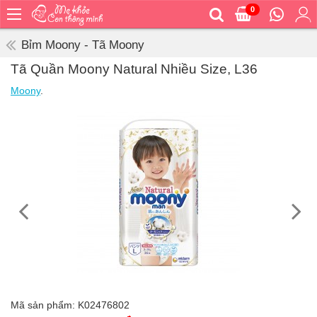
0
Trang
chủ
Bỉm Moony - Tã Moony
Bé
Tã Quần Moony Natural Nhiều Size, L36
ăn
Moony
.
Bé
vệ
sinh
Bé
mặc
Bé
đi
ra
ngoài
Bé
ngủ
Bé
khỏe
Mã sản phẩm:
K02476802
&