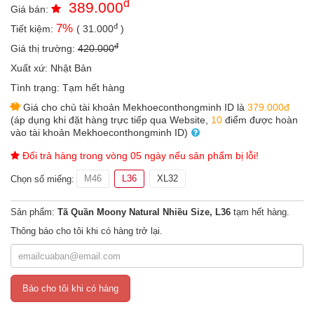
đ
389.000
an
Giá bán:
toàn
đ
7
%
Tiết kiệm:
(
31.000
)
Bé
đ
Giá thị trường:
420.000
tắm
Xuất xứ:
Nhật Bản
Bé
Tình trạng:
Tạm hết hàng
chơi
Giá cho chủ tài khoản Mekhoeconthongminh ID là
379.000đ
mà
(áp dụng khi đặt hàng trực tiếp qua Website,
10
điểm được hoàn
học
vào tài khoản Mekhoeconthongminh ID)
Dành
Đổi trả hàng trong vòng 05 ngày nếu sản phẩm bị lỗi!
cho
mẹ
M46
L36
XL32
Chọn số miếng:
Dành
cho
Sản phẩm:
Tã Quần Moony Natural Nhiều Size, L36
tạm hết hàng.
bố
Thông báo cho tôi khi có hàng trở lại.
Đồ
dùng
trong
nhà
Báo cho tôi khi có hàng