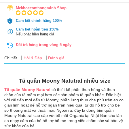
Tin
tức
Mekhoeconthongminh Shop
Cam kết chính hãng 100%
FAQ
Cam kết hoàn tiền 150%
Nếu phát hiện hàng giả
Đổi trả hàng trong vòng 5 ngày
Chi tiết
Hỏi & Đáp
Đánh giá
Tã quần Moony Natutral nhiều size
Tã quần Moony Natural
có thiết kế phần thun hông và thun
chân của tã mềm mại hơn các sản phẩm tã quần khác. Đặc biệt
với cải tiến mới đến từ Moony, phần lưng thun che phủ trên eo co
giãn linh hoạt để hỗ trợ ngăn tràn hiệu quả, từ đó hỗ trợ cho bé
sự thoáng mát và thoải mái. Ngoài ra, đây là dòng bỉm quần
Moony Natutral cao cấp với bề mặt Organic tại Nhật Bản cho làn
da nhạy cảm của bé hỗ trợ bố mẹ trong việc chăm sóc và bảo vệ
sức khỏe của bé