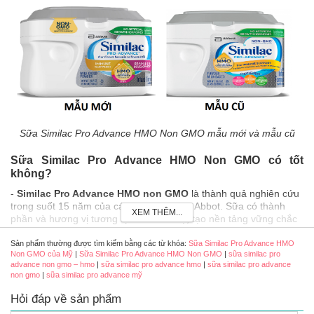
Sữa Similac Pro Advance HMO Non GMO mẫu mới và mẫu cũ
Sữa Similac Pro Advance HMO Non GMO có tốt
không?
-
Similac Pro Advance HMO non GMO
là thành quả nghiên cứu
trong suốt 15 năm của các nhà khoa học Abbot. Sữa có thành
XEM THÊM...
phần và hương vị tương tự như sữa mẹ, tạo nền tảng vững chắc
nhất cho bé trong năm đầu đời sau khi sinh
Sản phẩm thường được tìm kiếm bằng các từ khóa:
Sữa Similac Pro Advance HMO
- Thành phần chính 2’FL HMO hay còn được gọi tắt là HMO giúp
Non GMO của Mỹ
|
Sữa Similac Pro Advance HMO Non GMO
|
sữa similac pro
hỗ trợ tối ưu hệ thống miễn dịch của bé. Sữa Similac Pro Advance
advance non gmo – hmo
|
sữa similac pro advance hmo
|
sữa similac pro advance
non gmo
|
sữa similac pro advance mỹ
Non GMO – HMO là loại sữa đầu tiên và duy nhất có thành phần
2’-FL HMO gần giống với sữa mẹ. Đây là một Prebiotics có vai trò
Hỏi đáp về sản phẩm
quyết định hoạt động miễn dịch cũng như duy trì hệ miễn dịch