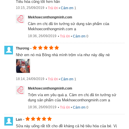
Tiêu hóa cũng tốt hơn hẳn
10:15, 25/09/2019
•
Trả lời
•
Cảm ơn
1
Mekhoeconthongminh.com
Cảm ơn chị đã tin tưởng sử dụng sản phẩm của
Mekhoeconthongminh.com ạ
18:36, 26/09/2019
•
Trả lời
•
Cảm ơn
0
-
Thương
Nhờ em nó mà Bông nhà mình trộm vía như này đây nè
Ưu điểm vượt trội của Sữa Similac Pro – Advance HMO Non –
18:14, 24/09/2019
•
Trả lời
•
Cảm ơn
1
GMO
-
Sữa Similac Pro – Advance HMO Non – GMO
Mekhoeconthongminh.com
có chứa hơn
10% hỗn hợp dầu thực vật, không chứa dầu cọ. có khả năng hấp
Trộm vía em yêu quá ạ. Cảm ơn chị đã tin tưởng sử
thu canxi tốt hơn cũng như phát triển hệ thần kinh của bé nhanh
dụng sản phẩm của Mekhoeconthongminh.com ạ
chóng
18:36, 26/09/2019
•
Trả lời
•
Cảm ơn
0
- Giúp tối ưu hóa hệ miễn dịch của trẻ
-
Lan
- Sản phẩm còn hỗ trợ cho đường ruột của bé khỏe mạnh hơn và
hạn chế tình trạng táo bón
Sữa này uống rất tốt cho đề kháng cả hệ tiêu hóa của bé. Vị