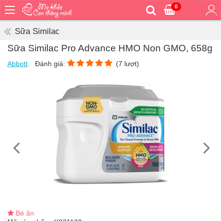
0
Trang
chủ
Sữa Similac
Bé
Sữa Similac Pro Advance HMO Non GMO, 658g
ăn
Abbott
.
Đánh giá:
(
7
lượt)
Bé
vệ
sinh
Bé
mặc
Bé
đi
ra
ngoài
Bé
ngủ
Bé
khỏe
Bé ăn
&