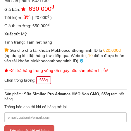
Mã sản phẩm:
K021130
an
đ
630.000
toàn
Giá bán:
đ
3
%
Tiết kiệm:
(
20.000
)
Bé
tắm
đ
Giá thị trường:
650.000
Xuất xứ:
Mỹ
Bé
chơi
Tình trạng:
Tạm hết hàng
mà
Giá cho chủ tài khoản Mekhoeconthongminh ID là
620.000đ
học
(áp dụng khi đặt hàng trực tiếp qua Website,
10
điểm được hoàn
Dành
vào tài khoản Mekhoeconthongminh ID)
cho
Đổi trả hàng trong vòng 05 ngày nếu sản phẩm bị lỗi!
mẹ
658g
Chọn trọng lượng:
Dành
cho
bố
Sản phẩm:
Sữa Similac Pro Advance HMO Non GMO, 658g
tạm hết
hàng.
Đồ
Thông báo cho tôi khi có hàng trở lại.
dùng
trong
nhà
Báo cho tôi khi có hàng