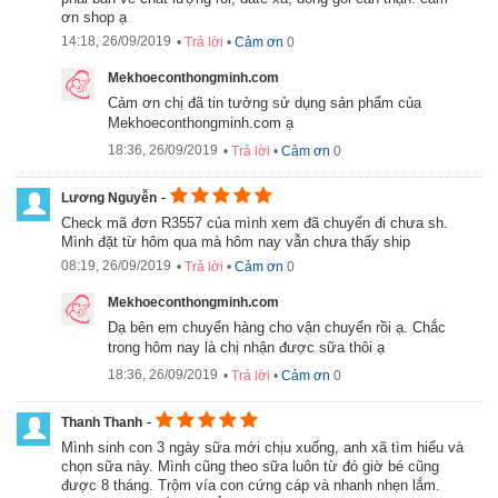
ơn shop ạ
14:18, 26/09/2019
•
Trả lời
•
Cảm ơn
0
Mekhoeconthongminh.com
Cảm ơn chị đã tin tưởng sử dụng sản phẩm của
Mekhoeconthongminh.com ạ
18:36, 26/09/2019
•
Trả lời
•
Cảm ơn
0
-
Lương Nguyễn
Check mã đơn R3557 của mình xem đã chuyển đi chưa sh.
Mình đặt từ hôm qua mà hôm nay vẫn chưa thấy ship
08:19, 26/09/2019
•
Trả lời
•
Cảm ơn
0
Mekhoeconthongminh.com
Sữa Similac Pro – Advance HMO Non – GMO hộp 658gr
Dạ bên em chuyển hàng cho vận chuyển rồi ạ. Chắc
trong hôm nay là chị nhận được sữa thôi ạ
18:36, 26/09/2019
•
Trả lời
•
Cảm ơn
0
-
Thanh Thanh
Mình sinh con 3 ngày sữa mới chịu xuống, anh xã tìm hiểu và
chọn sữa này. Mình cũng theo sữa luôn từ đó giờ bé cũng
được 8 tháng. Trộm vía con cứng cáp và nhanh nhẹn lắm.