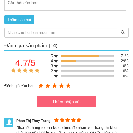
khỏe mạnh nhất
-
Sữa Similac Pro – Advance HMO Non – GMO
cung cấp hơn
50% lượng canxi cần thiết cho bé để có 1 hệ khung xương khỏe
mạnh, vững chắc. Đặc biệt, DHA & ARA giúp bé phát triển trí não
và thị lực
- Đặc biệt, bổ sung Early Shield giúp cho bộ não và mắt phát triển
nhanh chóng, tăng cường sức đề kháng, giúp cho xương chắc
khỏe và không bị táo bón như các dòng
sữa Similac
trước
Đánh giá sản phẩm (14)
5
71%
4.7/5
4
29%
3
0%
2
0%
1
0%
Đánh giá của bạn!
-
Phan Thị Thùy Trang
Nhận đc hàng rồi mà ko có time để nhận xét, hàng thì khỏi
phải bàn về chất lượng rồi, date xa, đóng gói cẩn thận. cám