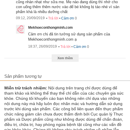
cũng nhàn nhạt như sữa mẹ. Mẹ nào đang dùng thì nhớ cho
- Hệ dưỡng chất được các chuyên gia dinh dưỡng hàng đầu tại
con uống thêm thêm nước vào để bé không bị táo nhé vì sản
Mỹ tính toán hàm lượng phù hợp nhất với bé trong 1 năm đầu đời
phẩm khá là nhiều dưỡng chất
sau khi sinh, cho bé phát triển toàn diện về cả thể chất, trí tuệ thị
09:12, 20/09/2019
•
Trả lời
•
Cảm ơn
0
giác và bảo vệ, tăng cường hệ miễn dịch của bé
Mekhoeconthongminh.com
- Công thức OptiGRO kết hợp với công thức HMO giúp trẻ phát
triển tốt về thể chất
Cảm ơn chị đã tin tưởng sử dụng sản phẩm của
Mekhoeconthongminh.com ạ
- Là dòng sữa sạch, không chứa thành phần biến đổi gen
18:37, 26/09/2019
•
Trả lời
•
Cảm ơn
0
Xem thêm
Sản phẩm tương tự
Miễn trừ trách nhiệm:
Nội dung trên trang chỉ được dùng để
tham khảo và không thể thay thế chỉ dẫn của các chuyên gia sức
khỏe. Chúng tôi khuyến cáo bạn không nên chỉ dựa vào những
nội dung này mà hãy luôn đọc nhãn mác và hướng dẫn sử dụng
trước khi dùng sản phẩm. Các công bố liên quan đến thực phẩm
chức năng giảm cân chưa được thẩm định bởi Cục quản lý Thực
phẩm và Dược phẩm cũng như không được dùng để chẩn đoán,
điều trị, chữa trị, hay phòng ngừa bệnh tật cũng như các vấn đề
sức khỏe khác. Chúng tôi không chịu trách nhiệm về nhầm lẫn