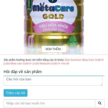
XEM THÊM...
Sản phẩm thường được tìm kiếm bằng các từ khóa:
Sữa Nutricare Meta Care Gold 0+
|
sữa Meta care Gold 0+
|
sữa Metacare Gold 0+ cho bé
Hỏi đáp về sản phẩm
Sữa Nutricare Meta Care Gold 0+ Cho Trẻ Từ 0 - 12 Tháng Tuổi hộp 800g
Ưu điểm nổi bật của sữa Meta Care Gold 0+
Sữa Meta Care Gold 0+
chứa thành phần canxi hữu cơ được
chiết xuất từ tảo biển cao cấp nên dễ hấp thụ hơn canxi thông
thường. Khi nó kết hợp cùng vitamin K2 và D3 sẽ giúp hệ xương
và răng của trẻ được phát triển toàn diện, con cao khỏe mỗi ngày.