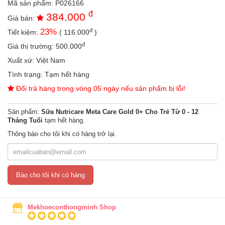
Mã sản phẩm:
P026166
an
đ
384.000
toàn
Giá bán:
đ
23
%
Tiết kiệm:
(
116.000
)
Bé
tắm
đ
Giá thị trường:
500.000
Bé
Xuất xứ:
Việt Nam
chơi
Tình trạng:
Tạm hết hàng
mà
học
Đổi trả hàng trong vòng 05 ngày nếu sản phẩm bị lỗi!
Dành
Sản phẩm:
Sữa Nutricare Meta Care Gold 0+ Cho Trẻ Từ 0 - 12
cho
Tháng Tuổi
tạm hết hàng.
mẹ
Thông báo cho tôi khi có hàng trở lại.
Dành
cho
bố
Báo cho tôi khi có hàng
Đồ
dùng
trong
nhà
Mekhoeconthongminh Shop