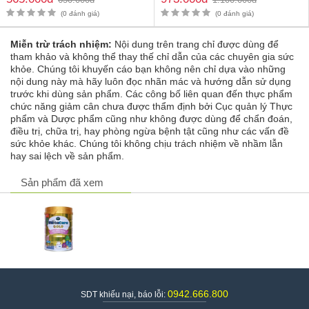
dinh dưỡng y học chuyên biệt cho từng lứa tuổi và chuyên sâu về thể
(0 đánh giá)
(0 đánh giá)
trạng sức khỏe của con người nhằm mang lại hiệu quả cao.
Toàn bộ các sản phẩm của Nutricare được xây dựng phù hợp với các
Miễn trừ trách nhiệm:
Nội dung trên trang chỉ được dùng để
đặc điểm sinh hoạt của người Việt, dựa trên cơ sở ứng dụng khoa học
tham khảo và không thể thay thế chỉ dẫn của các chuyên gia sức
Thế giới, cung cấp nguồn dinh dưỡng với đặc tính sinh học theo tiêu
khỏe. Chúng tôi khuyến cáo bạn không nên chỉ dựa vào những
chuẩn WHO.
nội dung này mà hãy luôn đọc nhãn mác và hướng dẫn sử dụng
trước khi dùng sản phẩm. Các công bố liên quan đến thực phẩm
Sữa Meta Care Gold 0+ có gây táo bón không?
chức năng giảm cân chưa được thẩm định bởi Cục quản lý Thực
Thành phần sữa cung cấp chất xơ hòa tan 100% giúp hỗ trợ hệ tiêu
phẩm và Dược phẩm cũng như không được dùng để chẩn đoán,
hóa tốt, tránh tình trạng táo bón cho con.
điều trị, chữa trị, hay phòng ngừa bệnh tật cũng như các vấn đề
sức khỏe khác. Chúng tôi không chịu trách nhiệm về nhầm lẫn
Mua sữa Meta Care Gold 0+ chính hãng ở đâu?
hay sai lệch về sản phẩm.
Mekhoeconthongminh.com
cam kết cung cấp
sữa Meta Care Gold 0+
và nhiều sản phẩm sữa bột cho bé khác chính hãng 100%. Khách hàng
Sản phẩm đã xem
có thể đặt mua theo 2 cách sau:
Cách 1:
Quý khách vui lòng gọi điện đến số: 0942.666.800 để
được tư vấn và đặt hàng online.
Cách 2:
Trực tiếp qua cửa hàng tại địa chỉ: Số 62, Yên Đỗ,
Phường 1, Bình Thạnh, TP. Hồ Chí Minh để mua hàng.
Thông tin chi tiết sản phẩm
Tên sản phẩm:
Sữa Nutricare Meta Gold 0+ cho trẻ
0942.666.800
SDT khiếu nại, báo lỗi:
Đối tượng sử dụng:
Trẻ từ 0 – 12 tháng tuổi