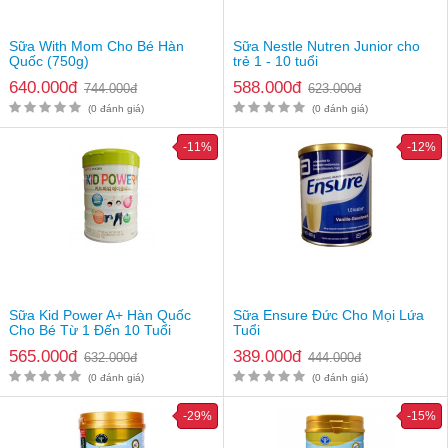
Sữa With Mom Cho Bé Hàn
Sữa Nestle Nutren Junior cho
Quốc (750g)
trẻ 1 - 10 tuổi
640.000đ
588.000đ
744.000đ
623.000đ
(0 đánh giá)
(0 đánh giá)
-11%
-12%
Meta Care Gold tiêu hóa khỏe, trẻ ăn ngon
Đối tượng sử dụng
Sữa Nutricare Meta Care Gold 0+
dùng cho trẻ từ 0 – 12 tháng
tuổi.
Thành phần có trong sữa Meta Care Gold 0+
Sữa Kid Power A+ Hàn Quốc
Sữa Ensure Đức Cho Mọi Lứa
Cho Bé Từ 1 Đến 10 Tuổi
Tuổi
Bột sữa, béo thực vật, đạm Whey, chất xơ hòa tan, đạm đậu
(760g)
565.000đ
389.000đ
632.000đ
444.000đ
nành, hỗn hợp vitamin và khoáng chất,…
(0 đánh giá)
(0 đánh giá)
Hướng dẫn pha sữa
-29%
-15%
Trước khi pha sữa, cần rửa tay sạch sẽ, tiệt trùng và khử khuẩn
các dụng cụ pha.