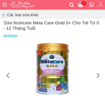
0
Trang
chủ
Các loại sữa khác
Bé
Sữa Nutricare Meta Care Gold 0+ Cho Trẻ Từ 0
ăn
- 12 Tháng Tuổi
Bé
Nutricare
.
vệ
sinh
Bé
mặc
Bé
đi
ra
ngoài
Bé
ngủ
Bé
khỏe
&