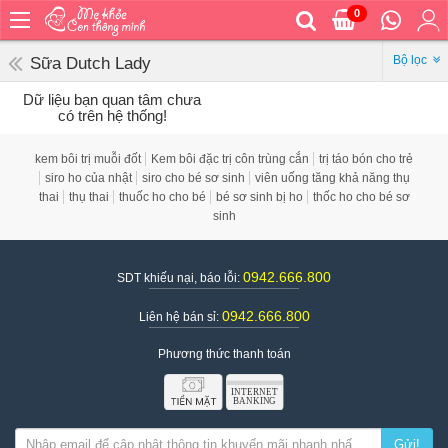
0
Trang
chủ
Bộ lọc
Sữa Dutch Lady
Bé
Dữ liệu bạn quan tâm chưa
ăn
có trên hệ thống!
Bé
vệ
kem bôi trị muỗi đốt
Kem bôi đặc trị côn trùng cắn
trị táo bón cho trẻ
sinh
siro ho của nhật
siro cho bé sơ sinh
viên uống tăng khả năng thụ
thai
thụ thai
thuốc ho cho bé
bé sơ sinh bị ho
thốc ho cho bé sơ
Bé
sinh
mặc
Bé
0942.666.800
SDT khiếu nại, báo lỗi:
đi
ra
0942.666.800
Liên hệ bán sỉ:
ngoài
Bé
Phương thức thanh toán
ngủ
Bé
khỏe
&
Gửi!