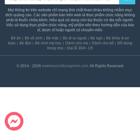
an
toàn
Mọi thông tin trên website chỉ mang tính chất tham khảo không nhằm mục
đích quảng cáo. Các sản phẩm bán trên web là thực phẩm chức năng không
phải là thuốc chữa bệnh, hiệu quả sử dụng còn tùy thuộc cơ địa mỗi người.
Bé
Việc sử dụng thực phẩm chức năng, mỹ phẩm nên theo hướng dẫn của bác
tắm
sĩ, dược sĩ hoặc người có chuyên môn.
Bé
Bé ăn
Bé vệ sinh
Bé mặc
Bé đi ra ngoài
Bé ngủ
Bé khỏe & an
chơi
toàn
Bé tắm
Bé chơi mà học
Dành cho mẹ
Dành cho bố
Đồ dùng
trong nhà
Đại lễ 30/4 -1/5
mà
học
Dành
© 2014 - 2026
mekhoeconthongminh.com
. All Rights Reserved
cho
mẹ
Dành
cho
bố
Đồ
dùng
trong
nhà