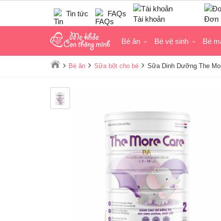
Tin tức
FAQs
Tài khoản
Đơn 
Bé ăn
Bé vệ sinh
Bé m
Bé ăn
Sữa bột cho bé
Sữa Dinh Dưỡng The More