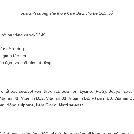
Sữa dinh dưỡng The More Care Ba 2 cho trẻ 1-15 tuổi
hờ bộ ba vàng canxi-D3-K
 sức đề kháng
, giảm táo bón
ếu đạm và chất dinh dưỡng.
 chất béo sữa,bột kem thực vật, Sữa non, Lysine, (FOS), Bột yến sào,
itamin K1, Vitamin B12, Vitamin B1, Vitamin B2, Vitamin B3, Vitamin B5, V
at, đồng sulphate, kẽm Clorid, Natri selenat.
 C được 1 ly khoảng 200 ml (sử dụng muỗng đi kèm trong mỗi hộp).