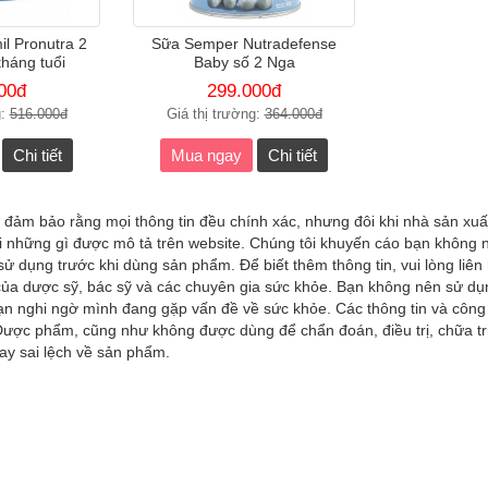
l Pronutra 2
Sữa Semper Nutradefense
tháng tuổi
Baby số 2 Nga
00đ
299.000đ
g:
516.000đ
Giá thị trường:
364.000đ
Chi tiết
Mua ngay
Chi tiết
 đảm bảo rằng mọi thông tin đều chính xác, nhưng đôi khi nhà sản xuấ
ới những gì được mô tả trên website. Chúng tôi khuyến cáo bạn không n
 dụng trước khi dùng sản phẩm. Để biết thêm thông tin, vui lòng liên 
ủa dược sỹ, bác sỹ và các chuyên gia sức khỏe. Bạn không nên sử dụng
 bạn nghi ngờ mình đang gặp vấn đề về sức khỏe. Các thông tin và côn
ược phẩm, cũng như không được dùng để chẩn đoán, điều trị, chữa tr
ay sai lệch về sản phẩm.