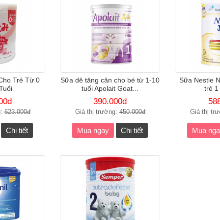
 Cho Trẻ Từ 0
Sữa dê tăng cân cho bé từ 1-10
Sữa Nestle N
Tuổi
tuổi Apolait Goat...
trẻ 1
00đ
390.000đ
58
g:
623.000đ
Giá thị trường:
450.000đ
Giá thị tr
Chi tiết
Mua ngay
Chi tiết
Mua nga