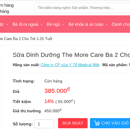
hàng
ặc
Bé đi ra ngoài
Bé ngủ
Bé khỏe & an toàn
Dành ch
 Care Ba 2 Cho Trẻ 1-15 Tuổi
Sữa Dinh Dưỡng The More Care Ba 2 Cho 
Hãng sản xuất:
Công ty CP sữa Y Tế Medical Milk
Mã sản phẩm:
Tình trạng:
Còn hàng
đ
385.000
Giá
đ
14
%
Tiết kiệm
(
65.000
)
đ
Giá thị trường
450.000
MUA NGAY
CHO VÀO GIỎ
Số lượng: