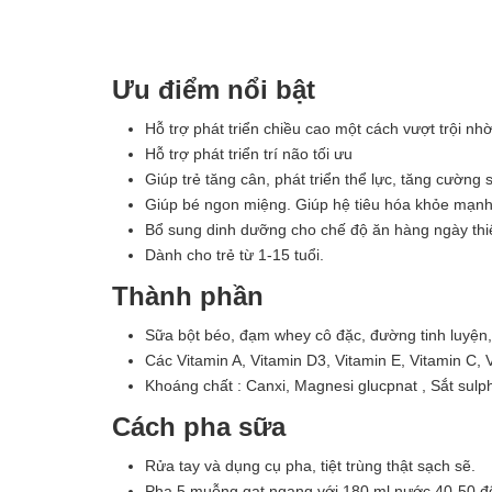
Ưu điểm nổi bật
Hỗ trợ phát triển chiều cao một cách vượt trội n
Hỗ trợ phát triển trí não tối ưu
Giúp trẻ tăng cân, phát triển thể lực, tăng cường
Giúp bé ngon miệng. Giúp hệ tiêu hóa khỏe mạnh
Bổ sung dinh dưỡng cho chế độ ăn hàng ngày thi
Dành cho trẻ từ 1-15 tuổi.
Thành phần
Sữa bột béo, đạm whey cô đặc, đường tinh luyện,
Các Vitamin A, Vitamin D3, Vitamin E, Vitamin C, V
Khoáng chất : Canxi, Magnesi glucpnat , Sắt sulph
Cách pha sữa
Rửa tay và dụng cụ pha, tiệt trùng thật sạch sẽ.
Pha 5 muỗng gạt ngang với 180 ml nước 40-50 độ