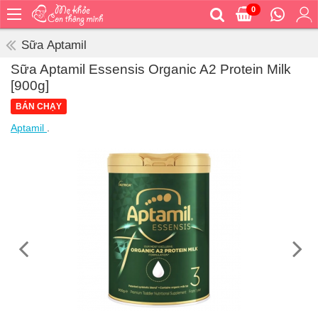
0
Trang
chủ
Sữa Aptamil
Bé
Sữa Aptamil Essensis Organic A2 Protein Milk
ăn
[900g]
Bé
BÁN CHẠY
vệ
sinh
Aptamil
.
Bé
mặc
Bé
đi
ra
ngoài
Bé
ngủ
Bé
khỏe
&