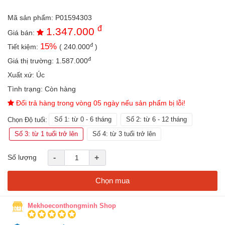
an
toàn
Mã sản phẩm:
P01594303
đ
1.347.000
Giá bán:
Bé
tắm
đ
15
%
Tiết kiệm:
(
240.000
)
đ
Bé
Giá thị trường:
1.587.000
chơi
Xuất xứ:
Úc
mà
học
Tình trạng:
Còn hàng
Đổi trả hàng trong vòng 05 ngày nếu sản phẩm bị lỗi!
Dành
cho
Số 1: từ 0 - 6 tháng
Số 2: từ 6 - 12 tháng
Chọn Độ tuổi:
mẹ
Số 3: từ 1 tuổi trở lên
Số 4: từ 3 tuổi trở lên
Dành
cho
Số lượng
-
+
bố
Đồ
Chọn mua
dùng
trong
nhà
Mekhoeconthongminh Shop