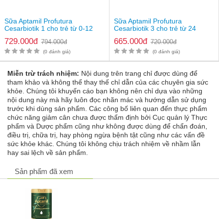
Sữa Aptamil Profutura
Sữa Aptamil Profutura
Cesarbiotik 1 cho trẻ từ 0-12
Cesarbiotik 3 cho trẻ từ 24
tháng
tháng tuổi
729.000đ
665.000đ
794.000đ
720.000đ
(0 đánh giá)
(0 đánh giá)
Miễn trừ trách nhiệm:
Nội dung trên trang chỉ được dùng để
tham khảo và không thể thay thế chỉ dẫn của các chuyên gia sức
khỏe. Chúng tôi khuyến cáo bạn không nên chỉ dựa vào những
nội dung này mà hãy luôn đọc nhãn mác và hướng dẫn sử dụng
trước khi dùng sản phẩm. Các công bố liên quan đến thực phẩm
chức năng giảm cân chưa được thẩm định bởi Cục quản lý Thực
Sữa Aptamil Essensis Organic A2 Protein Milk số 3
phẩm và Dược phẩm cũng như không được dùng để chẩn đoán,
điều trị, chữa trị, hay phòng ngừa bệnh tật cũng như các vấn đề
sức khỏe khác. Chúng tôi không chịu trách nhiệm về nhầm lẫn
hay sai lệch về sản phẩm.
Sản phẩm đã xem