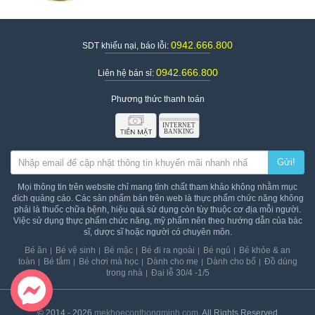
0942.666.800
SDT khiếu nại, báo lỗi:
0942.666.800
Liên hệ bán sỉ:
Phương thức thanh toán
Gửi!
Sữa Aptamil Essensis Organic A2 Protein Milk số 4
Mọi thông tin trên website chỉ mang tính chất tham khảo không nhằm mục
đích quảng cáo. Các sản phẩm bán trên web là thực phẩm chức năng không
phải là thuốc chữa bệnh, hiệu quả sử dụng còn tùy thuộc cơ địa mỗi người.
Thành phần sữa Aptamil Essensis Organic A2
Việc sử dụng thực phẩm chức năng, mỹ phẩm nên theo hướng dẫn của bác
Protein Milk
sĩ, dược sĩ hoặc người có chuyên môn.
Organic milk solids, organic vegetable oils (emulsifier
Bé ăn
Bé vệ sinh
Bé mặc
Bé đi ra ngoài
Bé ngủ
Bé khỏe & an
(organic soy lecithin), antioxidant (natural tocopherols
toàn
Bé tắm
Bé chơi mà học
Dành cho mẹ
Dành cho bố
Đồ dùng
(soy))), organic short chaingalacto-oligosaccharides (milk),
trong nhà
Đại lễ 30/4 -1/5
dried omega LCPUFAs (fish oil, antioxidant (sodium
ascorbate, natural tocopherols (soy))), long chain
fructooligosaccharides,taurine, inositol, Bifidobacterium breve
© 2014 - 2026
mekhoeconthongminh.com
. All Rights Reserved