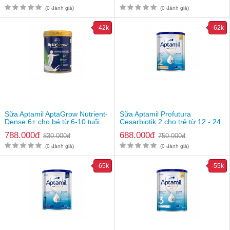
(0 đánh giá)
(0 đánh giá)
-42k
-62k
Sữa Aptamil AptaGrow Nutrient-
Sữa Aptamil Profutura
Dense 6+ cho bé từ 6-10 tuổi
Cesarbiotik 2 cho trẻ từ 12 - 24
Sữa Aptamil Essensis Organic A2 Protein Milk số 2
tháng
788.000đ
688.000đ
830.000đ
750.000đ
(0 đánh giá)
(0 đánh giá)
-65k
-55k