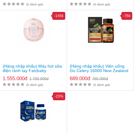
(0 đánh giá)
(0 đánh giá)
-145k
-76k
(Hàng nhập khẩu) Máy hút sữa
(Hàng nhập khẩu) Viên uống
điện rảnh tay Fatzbaby
Go Celery 16000 New Zealand
Freemax 8 Plus FB1219TP
1.555.000đ
689.000đ
1.700.000đ
765.000đ
(0 đánh giá)
(0 đánh giá)
-15%