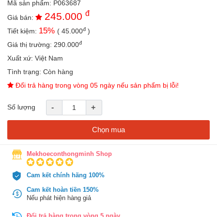
Mã sản phẩm:
P063687
an
đ
245.000
toàn
Giá bán:
đ
15
%
Tiết kiệm:
(
45.000
)
Bé
tắm
đ
Giá thị trường:
290.000
Bé
Xuất xứ:
Việt Nam
chơi
Tình trạng:
Còn hàng
mà
học
Đổi trả hàng trong vòng 05 ngày nếu sản phẩm bị lỗi!
Dành
Số lượng
-
+
cho
mẹ
Chọn mua
Dành
cho
bố
Mekhoeconthongminh Shop
Đồ
Cam kết chính hãng 100%
dùng
trong
Cam kết hoàn tiền 150%
nhà
Nếu phát hiện hàng giả
Đổi trả hàng trong vòng 5 ngày