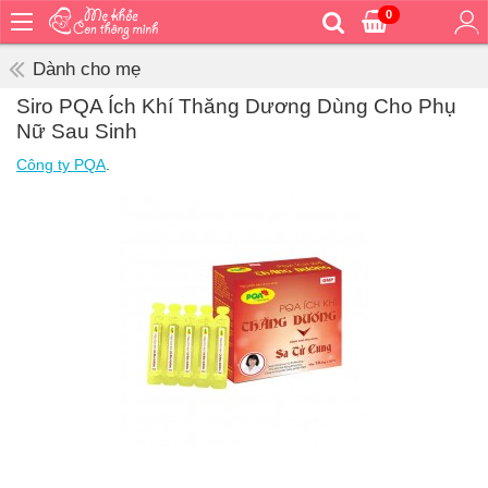
0
Trang
chủ
Dành cho mẹ
Bé
Siro PQA Ích Khí Thăng Dương Dùng Cho Phụ
ăn
Nữ Sau Sinh
Bé
Công ty PQA
.
vệ
sinh
Bé
mặc
Bé
đi
ra
ngoài
Bé
ngủ
Bé
khỏe
&