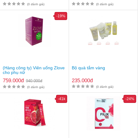
Giá bán : 245.000vnđ/hộp
(0 đánh giá)
(0 đánh giá)
Lưu ý
: Thực phẩm này không phải là thuốc và không có tác
dụng thay thế thuốc chữa bệnh. Hiệu quả sử dụng tuỳ thuộc cơ
-19%
địa từng người
(Hàng công ty) Viên uống Zlove
Bộ quà tắm vàng
cho phụ nữ
759.000đ
235.000đ
940.000đ
(0 đánh giá)
(0 đánh giá)
-41k
-24%