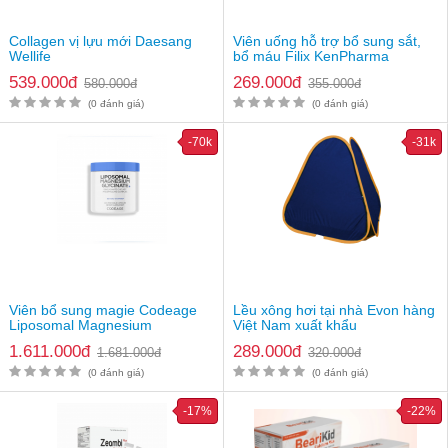
Collagen vị lựu mới Daesang
Viên uống hỗ trợ bổ sung sắt,
Wellife
bổ máu Filix KenPharma
539.000đ
269.000đ
580.000đ
355.000đ
(0 đánh giá)
(0 đánh giá)
-70k
-31k
Viên bổ sung magie Codeage
Lều xông hơi tại nhà Evon hàng
Liposomal Magnesium
Việt Nam xuất khẩu
Glycinate
1.611.000đ
289.000đ
1.681.000đ
320.000đ
(0 đánh giá)
(0 đánh giá)
-17%
-22%