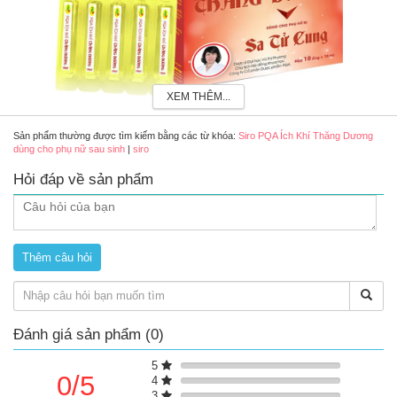
XEM THÊM...
Sản phẩm thường được tìm kiếm bằng các từ khóa:
Siro PQA Ích Khí Thăng Dương
dùng cho phụ nữ sau sinh
|
siro
Hỏi đáp về sản phẩm
Siro PQA Ích Khí Thăng Dương dùng cho phụ nữ sau sinh
Thành phần chính
Hoàng kỳ
Đảng sâm
Đương quy
Bạch truật
Trần bì
Đánh giá sản phẩm (0)
Sài hồ
Thăng ma
5
Cam thảo
0/5
4
3