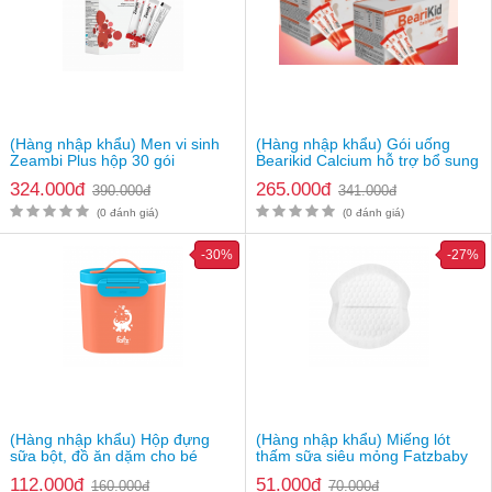
(Hàng nhập khẩu) Men vi sinh
(Hàng nhập khẩu) Gói uống
Zeambi Plus hộp 30 gói
Bearikid Calcium hỗ trợ bổ sung
canxi
324.000đ
265.000đ
390.000đ
341.000đ
(0 đánh giá)
(0 đánh giá)
-30%
-27%
(Hàng nhập khẩu) Hộp đựng
(Hàng nhập khẩu) Miếng lót
sữa bột, đồ ăn dặm cho bé
thấm sữa siêu mỏng Fatzbaby
Fatzbaby FB8201SS
FB0130CD
112.000đ
51.000đ
160.000đ
70.000đ