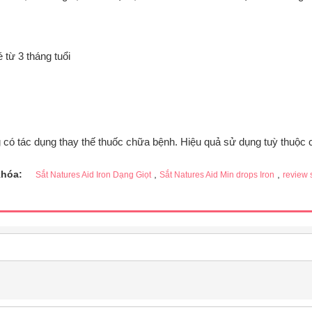
 từ 3 tháng tuổi
 có tác dụng thay thế thuốc chữa bệnh. Hiệu quả sử dụng tuỳ thuộc 
khóa:
,
,
Sắt Natures Aid Iron Dạng Giọt
Sắt Natures Aid Min drops Iron
review 