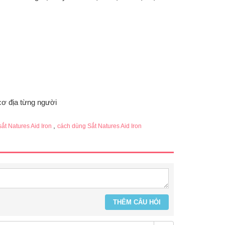
cơ địa từng người
,
sắt Natures Aid Iron
cách dùng Sắt Natures Aid Iron