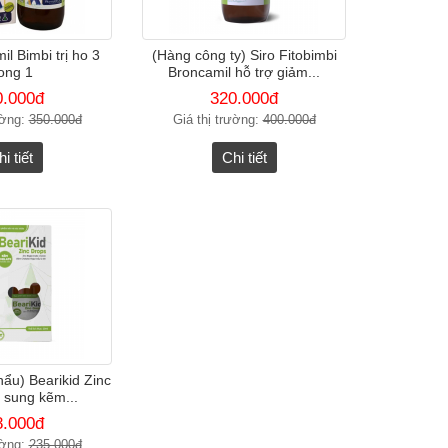
il Bimbi trị ho 3
(Hàng công ty) Siro Fitobimbi
rong 1
Broncamil hỗ trợ giảm...
0.000đ
320.000đ
ường:
350.000đ
Giá thị trường:
400.000đ
i tiết
Chi tiết
ẩu) Bearikid Zinc
 sung kẽm...
8.000đ
ường:
235.000đ