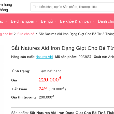
hàng
ặc
Bé đi ra ngoài
Bé ngủ
Bé khỏe & an toàn
Dành ch
g cho bé
Siro cho bé
Sắt Natures Aid Iron Dạng Giọt Cho Bé Từ 3 Thán
Sắt Natures Aid Iron Dạng Giọt Cho Bé T
Hãng sản xuất:
Natures Aid
Mã sản phẩm:
P023657
Xuất xứ:
Anh
Tình trạng:
Tạm hết hàng
đ
220.000
Giá
đ
24
%
Tiết kiệm
(
70.000
)
đ
Giá thị trường
290.000
Sản phẩm:
Sắt Natures Aid Iron Dạng Giọt Cho Bé Từ 3 Th