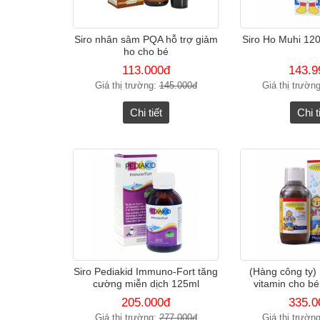
Siro nhân sâm PQA hỗ trợ giảm
Siro Ho Muhi 12
ho cho bé
113.000đ
143.9
Giá thị trường:
145.000đ
Giá thị trườn
Chi tiết
Chi t
Siro Pediakid Immuno-Fort tăng
(Hàng công ty) 
cường miễn dịch 125ml
vitamin cho bé 
205.000đ
335.0
Giá thị trường:
277.000đ
Giá thị trườn