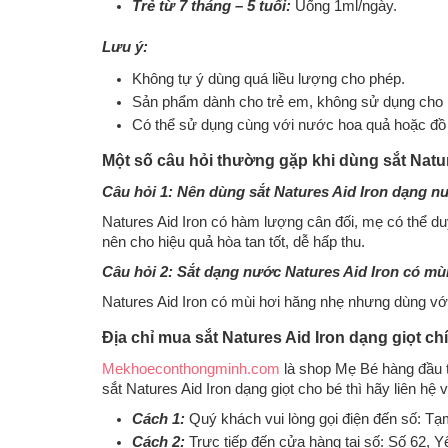
Trẻ từ 7 tháng – 5 tuổi:
Uống 1ml/ngày.
Lưu ý:
Không tự ý dùng quá liều lượng cho phép.
Sản phẩm dành cho trẻ em, không sử dụng cho 
Có thể sử dụng cùng với nước hoa quả hoặc đồ 
Một số câu hỏi thường gặp khi dùng sắt Natu
Câu hỏi 1: Nên dùng sắt Natures Aid Iron dạng n
Natures Aid Iron có hàm lượng cân đối, mẹ có thể duy
nên cho hiệu quả hòa tan tốt, dễ hấp thu.
Câu hỏi 2: Sắt dạng nước Natures Aid Iron có m
Natures Aid Iron có mùi hơi hăng nhẹ nhưng dùng với
Địa chỉ mua sắt Natures Aid Iron dạng giọt c
Mekhoeconthongminh.com
là shop Mẹ Bé hàng đầu t
sắt Natures Aid Iron dạng giọt cho bé thì hãy liên h
Cách 1:
Quý khách vui lòng gọi điện đến số: Tạ
Cách 2:
Trực tiếp đến cửa hàng tại số: Số 62, 