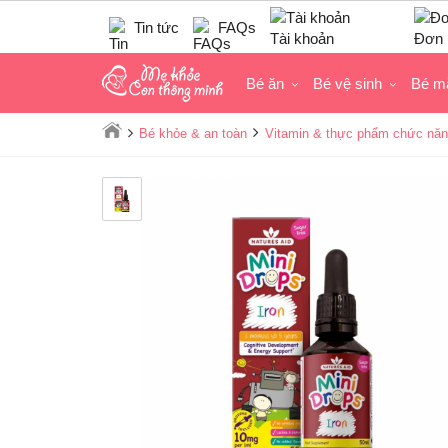
Tin tức
FAQs
Tài khoản
Đơn 
Bé ăn
Bé vệ sinh
Bé m
Bé khỏe & an toàn
Vitamin & thực phẩm chức năn