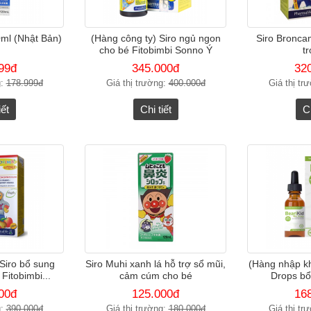
0ml (Nhật Bản)
(Hàng công ty) Siro ngủ ngon
Siro Broncam
cho bé Fitobimbi Sonno Ý
t
99đ
345.000đ
32
g:
178.999đ
Giá thị trường:
400.000đ
Giá thị tr
iết
Chi tiết
Ch
Siro bổ sung
Siro Muhi xanh lá hỗ trợ sổ mũi,
(Hàng nhập kh
Fitobimbi...
cảm cúm cho bé
Drops bổ
00đ
125.000đ
16
g:
390.000đ
Giá thị trường:
180.000đ
Giá thị tr