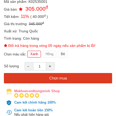
Mã sản phẩm:
K02535001
an
đ
305.000
toàn
Giá bán:
đ
11
%
Tiết kiệm:
(
40.000
)
Bé
tắm
đ
Giá thị trường:
345.000
Bé
Xuất xứ:
Trung Quốc
chơi
Tình trạng:
Còn hàng
mà
học
Đổi trả hàng trong vòng 05 ngày nếu sản phẩm bị lỗi!
Dành
Xanh
Hồng
Đỏ
Chọn màu sắc:
cho
mẹ
Số lượng
-
+
Dành
cho
Chọn mua
bố
Đồ
Mekhoeconthongminh Shop
dùng
trong
Cam kết chính hãng 100%
nhà
Cam kết hoàn tiền 150%
Nếu phát hiện hàng giả