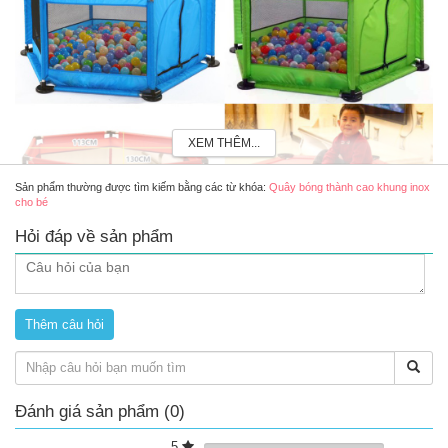
XEM THÊM...
Sản phẩm thường được tìm kiếm bằng các từ khóa:
Quây bóng thành cao khung inox
cho bé
Hỏi đáp về sản phẩm
Quây bóng thành cao khung inox cho bé
Review quây bóng thành cao khung inox có tốt
không?
Đánh giá sản phẩm (0)
Khung quây bóng
có độ bền cao. Hỗ trợ bảo vệ cho các bé
từ 6 tháng tuổi trở lên có thể sử dụng.
5