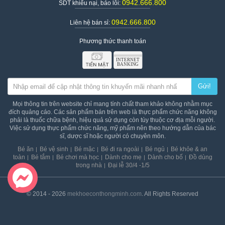
0942.666.800
SDT khiếu nại, báo lỗi:
0942.666.800
Liên hệ bán sỉ:
Thiết kế chắc chắn của quây bóng thành cao khung inox
Phương thức thanh toán
Hướng dẫn sử dụng Quây cũi thành cao inox cho bé
Vệ sinh nhà bóng cho bé thường xuyên để bảo vệ sức khỏe
của bé
Khi bé chơi trong quây bố mẹ vẫn nên quan sát bé
Gửi!
Lựa chọn quây cũi phù hợp theo độ tuổi của bé
Mọi thông tin trên website chỉ mang tính chất tham khảo không nhằm mục
đích quảng cáo. Các sản phẩm bán trên web là thực phẩm chức năng không
phải là thuốc chữa bệnh, hiệu quả sử dụng còn tùy thuộc cơ địa mỗi người.
Việc sử dụng thực phẩm chức năng, mỹ phẩm nên theo hướng dẫn của bác
sĩ, dược sĩ hoặc người có chuyên môn.
Bé ăn
Bé vệ sinh
Bé mặc
Bé đi ra ngoài
Bé ngủ
Bé khỏe & an
toàn
Bé tắm
Bé chơi mà học
Dành cho mẹ
Dành cho bố
Đồ dùng
trong nhà
Đại lễ 30/4 -1/5
© 2014 - 2026
mekhoeconthongminh.com
. All Rights Reserved