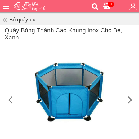
0
Trang
chủ
Bộ quây cũi
Bé
Quây Bóng Thành Cao Khung Inox Cho Bé,
ăn
Xanh
Bé
vệ
sinh
Bé
mặc
Bé
đi
ra
ngoài
Bé
ngủ
Bé
khỏe
&