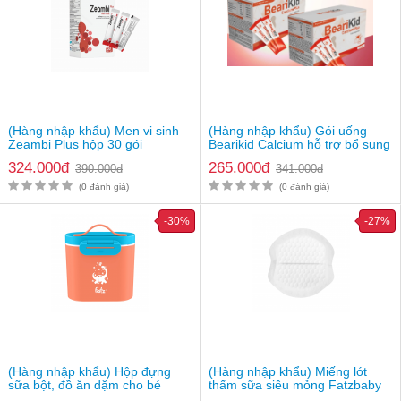
(Hàng nhập khẩu) Men vi sinh
(Hàng nhập khẩu) Gói uống
Zeambi Plus hộp 30 gói
Bearikid Calcium hỗ trợ bổ sung
canxi
324.000đ
265.000đ
390.000đ
341.000đ
(0 đánh giá)
(0 đánh giá)
-30%
-27%
(Hàng nhập khẩu) Hộp đựng
(Hàng nhập khẩu) Miếng lót
sữa bột, đồ ăn dặm cho bé
thấm sữa siêu mỏng Fatzbaby
Fatzbaby FB8201SS
FB0130CD