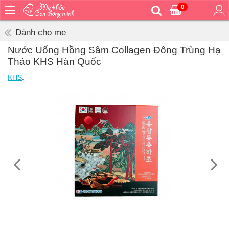
0
Trang
chủ
Dành cho mẹ
Bé
Nước Uống Hồng Sâm Collagen Đông Trùng Hạ
ăn
Thảo KHS Hàn Quốc
Bé
KHS
.
vệ
sinh
Bé
mặc
Bé
đi
ra
ngoài
Bé
ngủ
Bé
khỏe
&