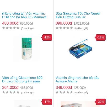
Đóng gói: Hộp 30 gói x 50ml
Gía bán: 339.000vnđ/hộp
(Hàng công ty) Viên vitamin,
Sữa Glucerna Tốt Cho Người
DHA cho bà bầu GS Mamavit
Tiểu Đường Của Úc
Lưu ý
: Thực phẩm này không phải là thuốc và không có tác
Prefolin DHA
dụng thay thế thuốc chữa bệnh. Hiệu quả sử dụng tuỳ thuộc cơ
480.000đ
899.000đ
650.000đ
1.021.000đ
địa từng người
(0 đánh giá)
(0 đánh giá)
-12%
-18%
Viên uống Glutathione 600
Vitamin tổng hơp cho bà bầu
Dr.Lacir hỗ trợ giảm nám
Avisure Mama
364.000đ
349.000đ
415.000đ
425.000đ
(0 đánh giá)
(0 đánh giá)
-17%
-22%