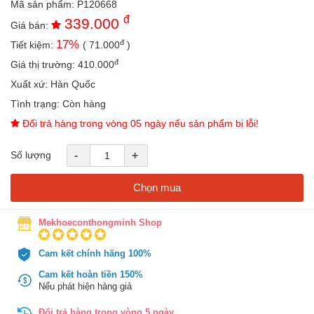
Mã sản phẩm:
P120668
an
đ
339.000
toàn
Giá bán:
đ
17
%
Tiết kiệm:
(
71.000
)
Bé
tắm
đ
Giá thị trường:
410.000
Bé
Xuất xứ:
Hàn Quốc
chơi
Tình trạng:
Còn hàng
mà
học
Đổi trả hàng trong vòng 05 ngày nếu sản phẩm bị lỗi!
Dành
Số lượng
-
+
cho
mẹ
Chọn mua
Dành
cho
bố
Mekhoeconthongminh Shop
Đồ
Cam kết chính hãng 100%
dùng
trong
Cam kết hoàn tiền 150%
nhà
Nếu phát hiện hàng giả
Đổi trả hàng trong vòng 5 ngày