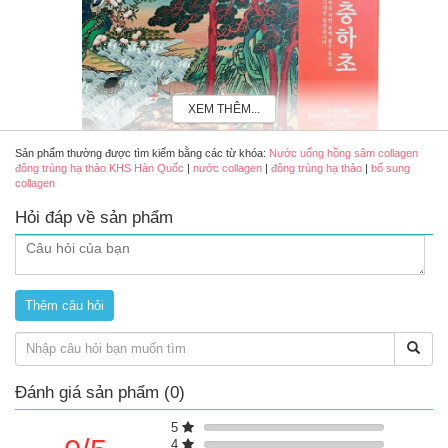
XEM THÊM...
Sản phẩm thường được tìm kiếm bằng các từ khóa:
Nước uống hồng sâm collagen
đông trùng hạ thảo KHS Hàn Quốc
|
nước collagen
|
đông trùng hạ thảo
|
bổ sung
collagen
Hỏi đáp về sản phẩm
Nước uống hồng sâm collagen đông trùng hạ thảo KHS Hàn Quốc
Ưu đểm nổi bật
Công nghệ thủy phân giúp chuyển collagen từ kích thước
phân tử lớn thành collagen peptit, có cấu trúc tương đồng với
da người giúp hấp thụ nhanh và làm tăng hiệu quả làm đẹp,
trẻ hóa da
Đánh giá sản phẩm (0)
Hỗ trợ tăng cường tăng cường hệ miễn dịch
Hỗ trợ tăng cường trí nhớ, cải thiện khả năng tập trung, giảm
5
mệt mỏi
4