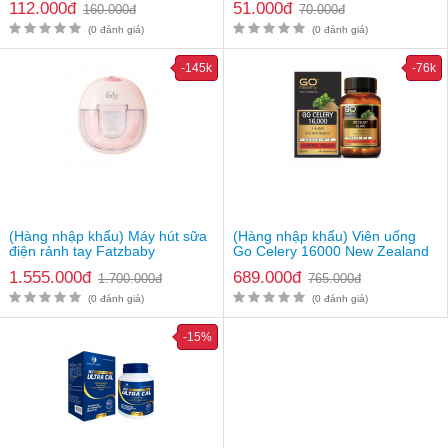
112.000đ
51.000đ
160.000đ
70.000đ
(0 đánh giá)
(0 đánh giá)
-145k
-76k
(Hàng nhập khẩu) Máy hút sữa
(Hàng nhập khẩu) Viên uống
điện rảnh tay Fatzbaby
Go Celery 16000 New Zealand
Freemax 8 Plus FB1219TP
1.555.000đ
689.000đ
1.700.000đ
765.000đ
(0 đánh giá)
(0 đánh giá)
-15%