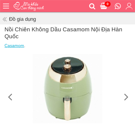
0
Trang
chủ
Đồ gia dụng
Bé
Nồi Chiên Không Dầu Casamom Nội Địa Hàn
ăn
Quốc
Bé
Casamom
.
vệ
sinh
Bé
mặc
Bé
đi
ra
ngoài
Bé
ngủ
Bé
khỏe
&