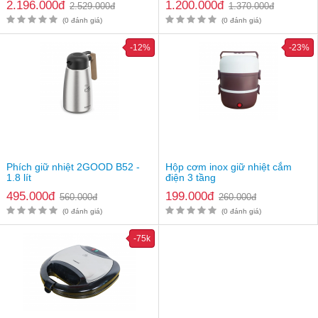
2.196.000đ
1.200.000đ
2.529.000đ
1.370.000đ
(0 đánh giá)
(0 đánh giá)
-12%
-23%
Phích giữ nhiệt 2GOOD B52 -
Hộp cơm inox giữ nhiệt cắm
1.8 lít
điện 3 tầng
495.000đ
199.000đ
560.000đ
260.000đ
(0 đánh giá)
(0 đánh giá)
-75k
Nồi chiên không dầu Casamom dễ dàng thao tác sử dụng
Hướng dẫn sử dụng nồi chiên không dầu Casamom
Bước 1: Sơ chế thực phẩm cần chiên, rán.
Bước 2: Đặt thực phẩm vào khay chiên.