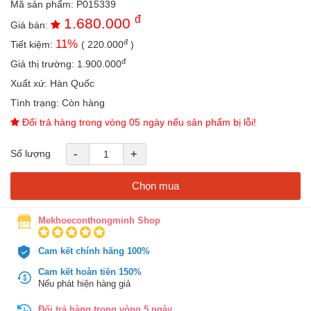
Mã sản phẩm:
P015339
an
đ
1.680.000
toàn
Giá bán:
đ
11
%
Tiết kiệm:
(
220.000
)
Bé
tắm
đ
Giá thị trường:
1.900.000
Bé
Xuất xứ:
Hàn Quốc
chơi
Tình trạng:
Còn hàng
mà
học
Đổi trả hàng trong vòng 05 ngày nếu sản phẩm bị lỗi!
Dành
Số lượng
-
+
cho
mẹ
Chọn mua
Dành
cho
bố
Mekhoeconthongminh Shop
Đồ
Cam kết chính hãng 100%
dùng
trong
Cam kết hoàn tiền 150%
nhà
Nếu phát hiện hàng giả
Đổi trả hàng trong vòng 5 ngày