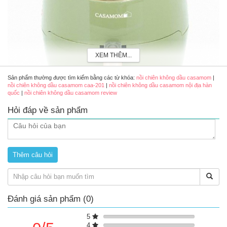
XEM THÊM...
Sản phẩm thường được tìm kiếm bằng các từ khóa:
nồi chiên không dầu casamom
|
nồi chiên không dầu casamom caa-201
|
nồi chiên không dầu casamom nội địa hàn
quốc
|
nồi chiên không dầu casamom review
Hỏi đáp về sản phẩm
Nồi chiên không dầu Casamom nội địa Hàn Quốc
Ưu điểm của nồi chiên không dầu Casamom
Nồi chiên không dầu Casamom sử dụng môi trường chân
không để làm chín các thực phẩm nên sạch sẽ, không có
mùi khói.
Thiết kế nồi sang trọng, màu sắc xanh ngọc trang nhã, hỗ
Đánh giá sản phẩm (0)
trợ không gian nhà bếp thêm sáng đẹp.
Nồi có thiết kế phần đầu là bộ điều khiển cơ, dùng nắm vặn
5
nên dễ dàng thao tác trong quá trình sử dụng.
4