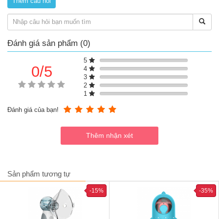
tin dùng
- Đóng gói: Có 4 gói nhỏ bên trong. Bịch có từng gói nhỏ bên
trong, một bữa ăn một gói nhỏ.
- Có 2 màu: gói màu trắng xanh 92g (hình gấu panda và cún
Đánh giá sản phẩm (0)
con), gói màu vàng 96g (hình heo và hình cáo).
5
0/5
4
3
2
1
Đánh giá của bạn!
Sản phẩm tương tự
-15%
-35%