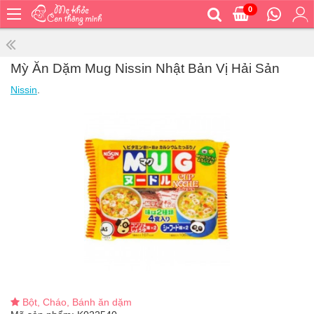
0
Trang
chủ
Bé
Mỳ Ăn Dặm Mug Nissin Nhật Bản Vị Hải Sản
ăn
Nissin
.
Bé
vệ
sinh
Bé
mặc
Bé
đi
ra
ngoài
Bé
ngủ
Bé
khỏe
Bột, Cháo, Bánh ăn dặm
&