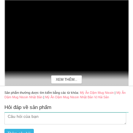
XEM THÊM...
Sản phẩm thường được tìm kiếm bằng các từ khóa:
Mỳ Ăn Dặm Mug Nissin
|
Mỳ Ăn
Dặm Mug Nissin Nhật Bản
|
Mỳ Ăn Dặm Mug Nissin Nhật Bản Vị Hải Sản
Hỏi đáp về sản phẩm
Dòng mỳ ăn liên cho bé được sản xuất từ Nhật Bản được các mẹ
tin dùng cho bé
Mì ăn liền Mug Nissin cực kỳ thơm ngon được các mẹ