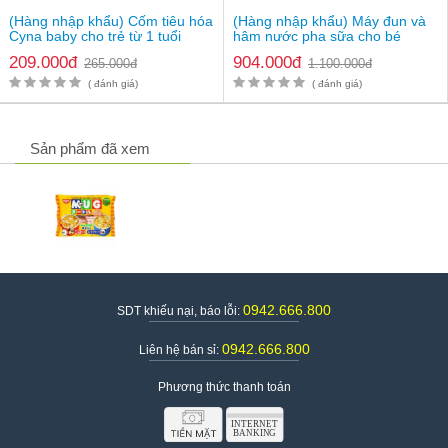
(Hàng nhập khẩu) Cốm tiêu hóa
(Hàng nhập khẩu) Máy đun và
Cyna baby cho trẻ từ 1 tuổi
hâm nước pha sữa cho bé
Fatzbaby Smart 8 Plus
209.000đ
904.000đ
265.000đ
1.100.000đ
FB3110RS
( đánh giá)
( đánh giá)
Sản phẩm đã xem
0942.666.800
SDT khiếu nại, báo lỗi:
0942.666.800
Liên hệ bán sỉ:
Bổ sung cho bé nguồn dưỡng chất như Canxi, Vitamin và khoáng
Phương thức thanh toán
chất
Cách nấu mỳ ăn liền Mug Nissin: