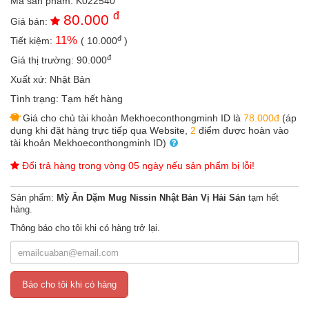
Mã sản phẩm:
K022540
an
đ
80.000
toàn
Giá bán:
đ
11
%
Tiết kiệm:
(
10.000
)
Bé
tắm
đ
Giá thị trường:
90.000
Xuất xứ:
Nhật Bản
Bé
chơi
Tình trạng:
Tạm hết hàng
mà
Giá cho chủ tài khoản Mekhoeconthongminh ID là
78.000đ
(áp
học
dụng khi đặt hàng trực tiếp qua Website,
2
điểm được hoàn vào
tài khoản Mekhoeconthongminh ID)
Dành
cho
Đổi trả hàng trong vòng 05 ngày nếu sản phẩm bị lỗi!
mẹ
Dành
Sản phẩm:
Mỳ Ăn Dặm Mug Nissin Nhật Bản Vị Hải Sản
tạm hết
cho
hàng.
bố
Thông báo cho tôi khi có hàng trở lại.
Đồ
dùng
trong
nhà
Báo cho tôi khi có hàng