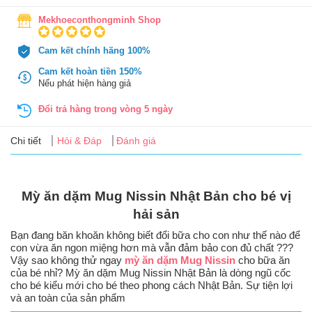
Tin
tức
Mekhoeconthongminh Shop
Cam kết chính hãng 100%
FAQ
Cam kết hoàn tiền 150%
Nếu phát hiện hàng giả
Đổi trả hàng trong vòng 5 ngày
Chi tiết
Hỏi & Đáp
Đánh giá
Mỳ ăn dặm Mug Nissin Nhật Bản cho bé vị
hải sản
Bạn đang băn khoăn không biết đổi bữa cho con như thế nào để
con vừa ăn ngon miệng hơn mà vẫn đảm bảo con đủ chất ???
Vậy sao không thử ngay
mỳ ăn dặm Mug Nissin
cho bữa ăn
của bé nhỉ? Mỳ ăn dặm Mug Nissin Nhật Bản là dòng ngũ cốc
cho bé kiểu mới cho bé theo phong cách Nhật Bản. Sự tiện lợi
và an toàn của sản phẩm