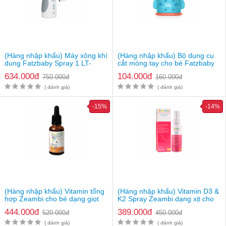
Mì ăn liền Mug Nissin có vị rất ngon, bé rất thích ăn
(Hàng nhập khẩu) Máy xông khí
(Hàng nhập khẩu) Bộ dụng cụ
dung Fatzbaby Spray 1 LT-
cắt móng tay cho bé Fatzbaby
- Độ tuổi : dành cho bé từ 1 tuổi trở lên hoặc những bé biết ăn
N100
FB8101SS
cháo lổn nhổn, ăn cơm.
634.000đ
104.000đ
750.000đ
160.000đ
- Xuất xứ: nhập khẩu từ Nhật Bản.
( đánh giá)
( đánh giá)
- Nhãn Hiệu: NISSIN Nhật Bản.
-15%
-14%
(Hàng nhập khẩu) Vitamin tổng
(Hàng nhập khẩu) Vitamin D3 &
hợp Zeambi cho bé dạng giọt
K2 Spray Zeambi dạng xịt cho
bé từ 1 tuổi
444.000đ
389.000đ
520.000đ
450.000đ
( đánh giá)
( đánh giá)