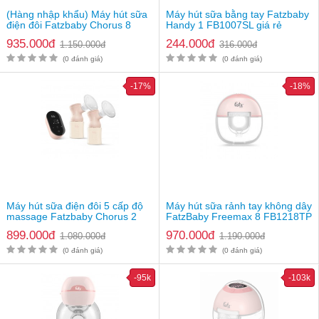
(Hàng nhập khẩu) Máy hút sữa
Máy hút sữa bằng tay Fatzbaby
điện đôi Fatzbaby Chorus 8
Handy 1 FB1007SL giá rẻ
935.000đ
244.000đ
1.150.000đ
316.000đ
(0 đánh giá)
(0 đánh giá)
-17%
-18%
Mọi thông số đều hiển thị trên màn hình
Máy hút sữa điện đôi 5 cấp độ
Máy hút sữa rảnh tay không dây
massage Fatzbaby Chorus 2
FatzBaby Freemax 8 FB1218TP
Hướng dẫn sử dụng máy hút sữa Fatzbaby
Plus FB1184MX
Resonance 5 FB1180VN
899.000đ
970.000đ
1.080.000đ
1.190.000đ
- Chế độ massage:
(0 đánh giá)
(0 đánh giá)
Tất cả các trạng thái hút massage có một lịch trình tần số
-95k
-103k
nhanh với sức hút thấp. Máy hút tăng lực hút sau mỗi 45
giây. Khi đạt đến cấp hút thứ 5, máy sẽ dừng lại ở chế độ
này.