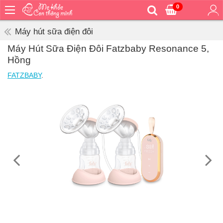
0
Trang
chủ
Máy hút sữa điện đôi
Bé
Máy Hút Sữa Điện Đôi Fatzbaby Resonance 5,
ăn
Hồng
Bé
FATZBABY
.
vệ
sinh
Bé
mặc
Bé
đi
ra
ngoài
Bé
ngủ
Bé
khỏe
&