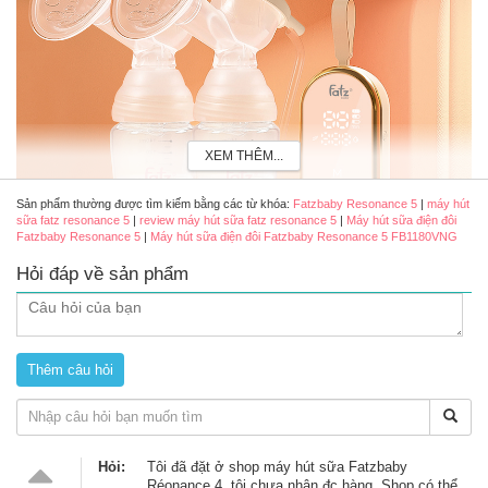
XEM THÊM...
Sản phẩm thường được tìm kiếm bằng các từ khóa:
Fatzbaby Resonance 5
|
máy hút
sữa fatz resonance 5
|
review máy hút sữa fatz resonance 5
|
Máy hút sữa điện đôi
Fatzbaby Resonance 5
|
Máy hút sữa điện đôi Fatzbaby Resonance 5 FB1180VNG
Hỏi đáp về sản phẩm
Máy hút sữa điện đôi Fatzbaby Resonance 5 FB1180VNG
Một số lợi ích của việc dùng máy hút sữa đôi
Tiết kiệm thời gian: hút đôi (hút đồng thời 2 bên bầu ngực) có
thể giảm 50% thời gian hút sữa mẹ.
Hỏi:
Tôi đã đặt ở shop máy hút sữa Fatzbaby
Tăng sản lượng sữa: hút đôi hiệu quả hơn trong việc tạo ra
Réonance 4, tôi chưa nhận đc hàng. Shop có thể