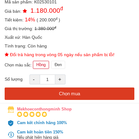
Mã sản phẩm:
K02530101
an
đ
1.180.000
toàn
Giá bán:
đ
14
%
Tiết kiệm:
(
200.000
)
Bé
tắm
đ
Giá thị trường:
1.380.000
Bé
Xuất xứ:
Hàn Quốc
chơi
Tình trạng:
Còn hàng
mà
học
Đổi trả hàng trong vòng 05 ngày nếu sản phẩm bị lỗi!
Dành
Hồng
Đen
Chọn màu sắc:
cho
mẹ
Số lượng
-
+
Dành
cho
Chọn mua
bố
Đồ
Mekhoeconthongminh Shop
dùng
trong
Cam kết chính hãng 100%
nhà
Cam kết hoàn tiền 150%
Nếu phát hiện hàng giả