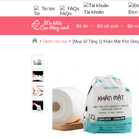
Tin tức
FAQs
Tài khoản
Đơn 
Bé ăn
Bé vệ sinh
Bé m
Dành cho mẹ
[Mua 10 Tặng 1] Khăn Mặt Khô Dùng