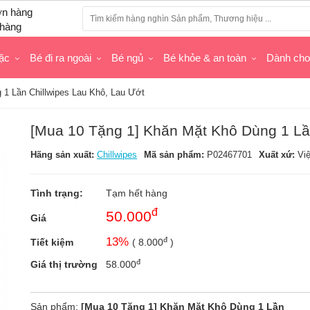
hàng
ặc
Bé đi ra ngoài
Bé ngủ
Bé khỏe & an toàn
Dành ch
 1 Lần Chillwipes Lau Khô, Lau Ướt
[Mua 10 Tặng 1] Khăn Mặt Khô Dùng 1 Lầ
Hãng sản xuất:
Chillwipes
Mã sản phẩm:
P02467701
Xuất xứ:
Vi
Tình trạng:
Tạm hết hàng
đ
50.000
Giá
đ
13
%
Tiết kiệm
(
8.000
)
đ
Giá thị trường
58.000
Sản phẩm:
[Mua 10 Tặng 1] Khăn Mặt Khô Dùng 1 Lần