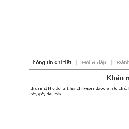
|
|
Thông tin chi tiết
Hỏi & đáp
Đánh
Khăn m
Khăn mặt khô dùng 1 lần Chillwipes được làm từ chất 
ướt, giấy dai ,mịn