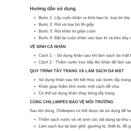
Hướng dẫn sử dụng
Bước 1: Lấy cuộn khăn ra khỏi bao bì, loại bỏ lớ
Bước 2: Rút và loại bỏ lõi giấy
Bước 3: Rút khăn từ giữa cuộn
Bước 4: Đặt lại cuộn khăn vào bao bì và kéo dây 
VỆ SINH CÁ NHÂN
Cách 1: - Sử dụng khăn sau khi làm sạch da mặt
Cách 2 - Thấm nước trực tiếp lên khăn để làm sạ
QUY TRÌNH TẨY TRANG VÀ LÀM SẠCH DA MẶT
Sử dụng khăn sau khi kết thúc các bước tẩy tran
Khăn giúp thấm khô nước một cách dễ chịu
Có thể sử dụng khăn thay bông tẩy trang
CÙNG CHILLWIPES BẢO VỆ MÔI TRƯỜNG
Sau khi dùng, Chillwipes có thể được tái sử dụng để la
Thấm sạch nước và vệ sinh các vật dụng tại khu 
Làm sạch bụi tại bàn ghế, giường tủ, thiết bị, đồ