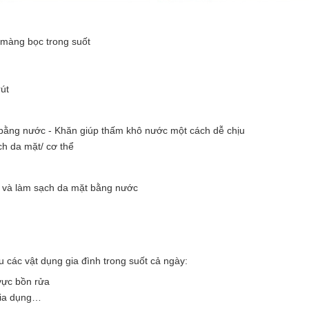
p màng bọc trong suốt
rút
 bằng nước - Khăn giúp thấm khô nước một cách dễ chịu
ch da mặt/ cơ thể
g và làm sạch da mặt bằng nước
u các vật dụng gia đình trong suốt cả ngày:
vực bồn rửa
 gia dụng…