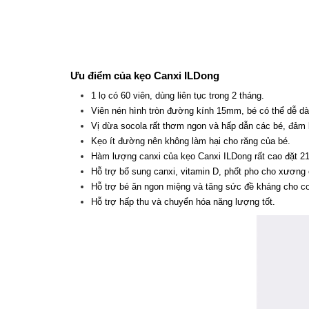
Ưu điểm của kẹo Canxi ILDong
1 lọ có 60 viên, dùng liên tục trong 2 tháng.
Viên nén hình tròn đường kính 15mm, bé có thể dễ d
Vị dừa socola rất thơm ngon và hấp dẫn các bé, đảm 
Kẹo ít đường nên không làm hại cho răng của bé.
Hàm lượng canxi của kẹo Canxi ILDong rất cao đặt 2
Hỗ trợ bổ sung canxi, vitamin D, phốt pho cho xương c
Hỗ trợ bé ăn ngon miệng và tăng sức đề kháng cho cơ
Hỗ trợ hấp thu và chuyển hóa năng lượng tốt.