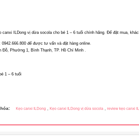
canxi ILDong vị dừa socola cho bé 1 – 6 tuổi chính hãng. Để đặt mua, khách
i: 0942.666.800 để được tư vấn và đặt hàng online.
Yên Đỗ, Phường 1, Bình Thạnh, TP. Hồ Chí Minh .
é 1 – 6 tuổi
khóa:
,
,
Kẹo canxi ILDong
Kẹo canxi ILDong vị dừa socola
review kẹo canxi 