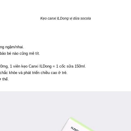
Kẹo canxi ILDong vị dừa socola
àng ngậm/nhai.
bảo bé nào cũng mê tít.
10mg, 1 viên kẹo Canxi ILDong = 1 cốc sữa 150ml.
hắc khỏe và phát triển chiều cao ở trẻ.
 thể.