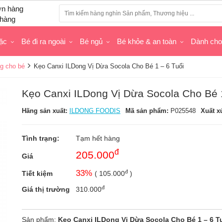
hàng
ặc
Bé đi ra ngoài
Bé ngủ
Bé khỏe & an toàn
Dành ch
g cho bé
Kẹo Canxi ILDong Vị Dừa Socola Cho Bé 1 – 6 Tuổi
Kẹo Canxi ILDong Vị Dừa Socola Cho Bé 1
Hãng sản xuất:
ILDONG FOODIS
Mã sản phẩm:
P025548
Xuất x
Tình trạng:
Tạm hết hàng
đ
205.000
Giá
đ
33
%
Tiết kiệm
(
105.000
)
đ
Giá thị trường
310.000
Sản phẩm:
Kẹo Canxi ILDong Vị Dừa Socola Cho Bé 1 – 6 T