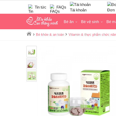
Tin tức
FAQs
Tài khoản
Đơn 
Bé ăn
Bé vệ sinh
Bé m
Bé khỏe & an toàn
Vitamin & thực phẩm chức năn