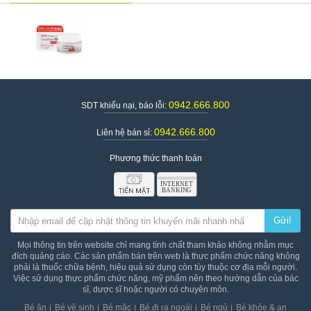
Xuất xứ thương hiệu
Hàn Quốc
Quy cách đóng gói
Hũ 50ml
Giá
398.000vnđ/hũ
Lưu ý: Hiệu quả sử dụng phụ thuộc vào cơ địa mỗi người
0942.666.800
SDT khiếu nại, báo lỗi:
0942.666.800
Liên hệ bán sỉ:
Phương thức thanh toán
Gửi!
Mọi thông tin trên website chỉ mang tính chất tham khảo không nhằm mục
đích quảng cáo. Các sản phẩm bán trên web là thực phẩm chức năng không
phải là thuốc chữa bệnh, hiệu quả sử dụng còn tùy thuộc cơ địa mỗi người.
Việc sử dụng thực phẩm chức năng, mỹ phẩm nên theo hướng dẫn của bác
sĩ, dược sĩ hoặc người có chuyên môn.
Bé ăn
Bé vệ sinh
Bé mặc
Bé đi ra ngoài
Bé ngủ
Bé khỏe & an