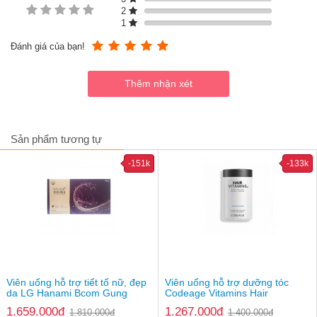
2
1
Đánh giá của bạn!
Sản phẩm tương tự
-151k
-133k
Viên uống hỗ trợ tiết tố nữ, đẹp
Viên uống hỗ trợ dưỡng tóc
da LG Hanami Bcom Gung
Codeage Vitamins Hair
Thành phần
1.659.000đ
1.267.000đ
1.810.000đ
1.400.000đ