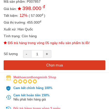
Mã sản phẩm:
P007857
an
đ
398.000
toàn
Giá bán:
đ
12
%
Tiết kiệm:
(
57.000
)
Bé
tắm
đ
Giá thị trường:
455.000
Bé
Xuất xứ:
Hàn Quốc
chơi
Tình trạng:
Còn hàng
mà
học
Đổi trả hàng trong vòng 05 ngày nếu sản phẩm bị lỗi!
Dành
Số lượng
-
+
cho
mẹ
Chọn mua
Dành
cho
bố
Mekhoeconthongminh Shop
Đồ
Cam kết chính hãng 100%
dùng
trong
Cam kết hoàn tiền 150%
nhà
Nếu phát hiện hàng giả
Đổi trả hàng trong vòng 5 ngày