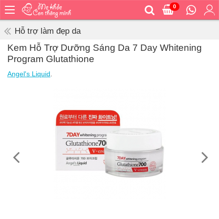
0
Trang
chủ
Hỗ trợ làm đẹp da
Bé
Kem Hỗ Trợ Dưỡng Sáng Da 7 Day Whitening
ăn
Program Glutathione
Bé
Angel's Liquid
.
vệ
sinh
Bé
mặc
Bé
đi
ra
ngoài
Bé
ngủ
Bé
khỏe
&