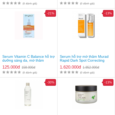
Glutathione 700mg
(0 đánh giá)
(0 đánh giá)
Niacinamide
Chiết xuất hạt hướng dương, hoa hồng
-21%
-13%
…
Serum Vitamin C Balance hỗ trợ
Serum hỗ trợ mờ thâm Murad
dưỡng sáng da, mờ thâm
Rapid Dark Spot Correcting
125.000đ
1.620.000đ
158.000đ
1.852.000đ
(0 đánh giá)
(0 đánh giá)
-30%
-13%