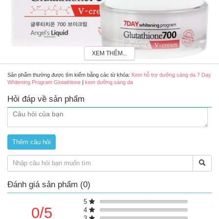
XEM THÊM...
Sản phẩm thường được tìm kiếm bằng các từ khóa:
Kem hỗ trợ dưỡng sáng da 7 Day
Whitening Program Glutathione
|
kem dưỡng sáng da
Hỏi đáp về sản phẩm
Kem hỗ trợ dưỡng sáng da 7 Day Whitening Program Glutathione
Ưu điểm nổi bật
Hỗ trợ dưỡng sáng da, đều màu, giảm thâm nám và đốm
nâu.
Hỗ trợ dưỡng ẩm sâu, giữ cho da luôn căng mượt, không
khô sần.
Hỗ trợ cải thiện kết cấu da, tăng độ đàn hồi giúp da săn
Đánh giá sản phẩm (0)
chắc.
Kết cấu nhẹ giúp kem thẩm thấu nhanh, không gây nhờn
5
dính và không gây bít lỗ chân lông.
0/5
4
3