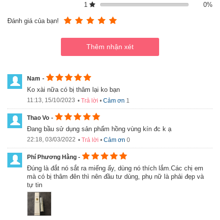
1
0%
Đánh giá của bạn!
Sản phẩm đã được cấp phép và chứng nhận hàng chính hãng
-
Nam
Thành phần của sản phẩm:
Ko xài nữa có bị thâm lại ko bạn
Retinol, Vitamin C, Vitamin E, Provitamin B5, Acid kojic, Chiết xuất
11:13, 15/10/2023
•
Trả lời
•
Cảm ơn
1
lô hội, Cúc la mã, Deoxy-arbutin, Niacinamid, N-acetyl boldin,
Azelaic acid, Rễ cam thảo, Chiết xuất thục địa và Chiết xuất lá cây
-
Thao Vo
Tùng Lam
Đang bầu sử dụng sản phẩm hồng vùng kín đc k ạ
22:18, 03/03/2022
•
Trả lời
•
Cảm ơn
0
Đối tượng và cách sử dụng kem làm hồng vùng kín
Xxvirgin Bqcell W1
-
Phí Phương Hằng
Đối tượng :
Đúng là đắt nó sắt ra miếng ấy, dùng nó thích lắm.Các chị em
mà có bị thâm đên thì nên đầu tư dùng, phụ nữ là phải đẹp và
Phụ nữ sau sinh muốn cải thiện sức khỏe và sắc đẹp vùng
tự tin
kín.
Phụ nữ quan muốn nâng cao hiệu quả và cảm nhận trong
mỗi “cuộc yêu”.
Cách sử dụng kem trị thâm vùng kín Hàn Quốc: