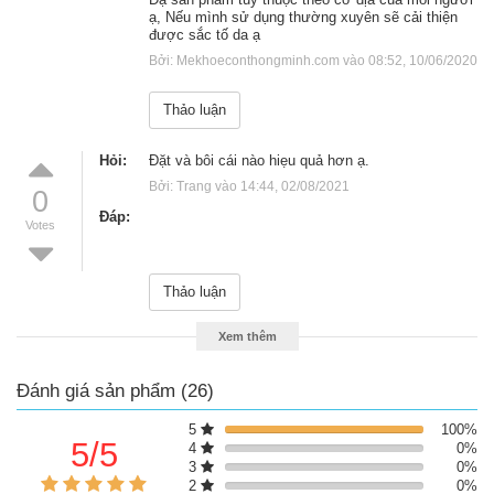
ạ, Nếu mình sử dụng thường xuyên sẽ cải thiện
được sắc tố da ạ
Bởi: Mekhoeconthongminh.com vào 08:52, 10/06/2020 
Thảo luận
Hỏi:
đặt và bôi cái nào hiẹu quả hơn ạ.
Bởi: Trang vào 14:44, 02/08/2021 
0
Đáp:
Votes
Thảo luận
Xem thêm
Đánh giá sản phẩm (26)
5
100%
5/5
4
0%
3
0%
2
0%