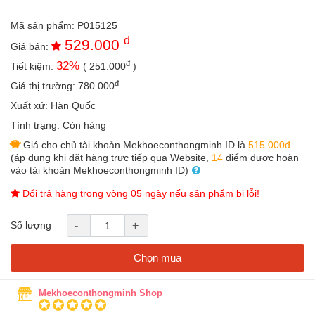
an
toàn
Mã sản phẩm:
P015125
đ
529.000
Bé
Giá bán:
tắm
đ
32
%
Tiết kiệm:
(
251.000
)
Bé
đ
Giá thị trường:
780.000
chơi
Xuất xứ:
Hàn Quốc
mà
học
Tình trạng:
Còn hàng
Giá cho chủ tài khoản Mekhoeconthongminh ID là
515.000đ
Dành
(áp dụng khi đặt hàng trực tiếp qua Website,
14
điểm được hoàn
cho
vào tài khoản Mekhoeconthongminh ID)
mẹ
Đổi trả hàng trong vòng 05 ngày nếu sản phẩm bị lỗi!
Dành
cho
bố
Số lượng
-
+
Đồ
Chọn mua
dùng
trong
nhà
Mekhoeconthongminh Shop