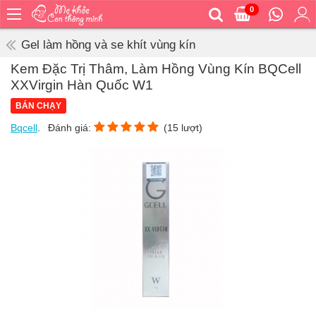
0
Trang
chủ
Gel làm hồng và se khít vùng kín
Bé
Kem Đặc Trị Thâm, Làm Hồng Vùng Kín BQCell
ăn
XXVirgin Hàn Quốc W1
Bé
BÁN CHẠY
vệ
sinh
Bqcell
.
Đánh giá:
(
15
lượt)
Bé
mặc
Bé
đi
ra
ngoài
Bé
ngủ
Bé
khỏe
&