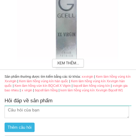
XEM THÊM...
Sản phẩm thường được tìm kiếm bằng các từ khóa:
xxvirgin
|
Kem làm hồng vùng kín
Xxvirgin
|
Kem làm hồng vùng kín hàn quốc
|
Kem làm hồng vùng kín Xxvirgin hàn
quốc
|
Kem làm hồng vùn kín BQCell X Vigrin
|
bqcell làm hồng vùng kín
|
xvirgin gia
bao nhieu
|
x virgin
|
bqcell làm hồng
|
kem làm hồng vùng kín Xxvirgin Bqcell W1
Hỏi đáp về sản phẩm
Kem hỗ trợ làm hồng Xx Virgin là dòng sản phẩm của hãng
Bqcell Hàn Quốc
Review kem hỗ trợ làm hồng XXVirgin Hàn Quốc có tốt
không?
Bqcell làm hồng vùng kín
hỗ trợ làm đẹp và săn chắc làn