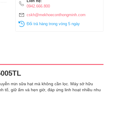
Liên hệ:
0942.666.800
cskh@mekhoeconthongminh.com
Đổi trả hàng trong vòng 5 ngày
5005TL
huyễn mịn sữa hạt mà không cần lọc. Máy sở hữu
nh tố, giữ ấm và hẹn giờ, đáp ứng linh hoạt nhiều nhu