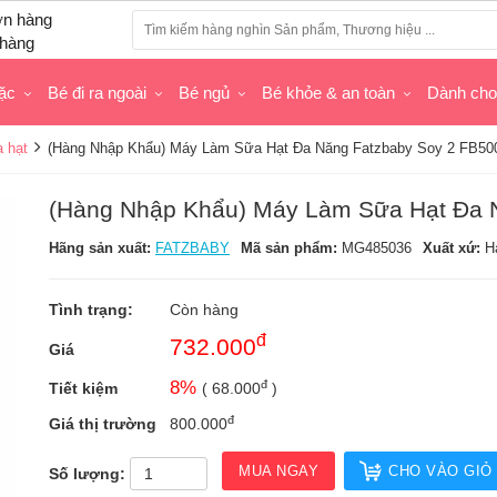
hàng
ặc
Bé đi ra ngoài
Bé ngủ
Bé khỏe & an toàn
Dành ch
 hạt
(Hàng Nhập Khẩu) Máy Làm Sữa Hạt Đa Năng Fatzbaby Soy 2 FB50
(Hàng Nhập Khẩu) Máy Làm Sữa Hạt Đa 
Hãng sản xuất:
FATZBABY
Mã sản phẩm:
MG485036
Xuất xứ:
H
Tình trạng:
Còn hàng
đ
732.000
Giá
đ
8
%
Tiết kiệm
(
68.000
)
đ
Giá thị trường
800.000
MUA NGAY
CHO VÀO GIỎ
Số lượng: