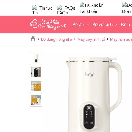
Tin tức
FAQs
Tài khoản
Đơn 
Bé ăn
Bé vệ sinh
Bé m
Đồ dùng trong nhà
Máy xay sinh tố
Máy làm sữa