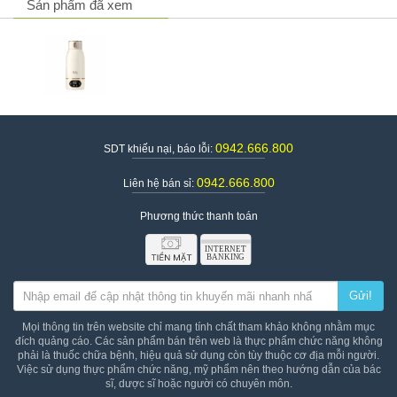
Sản phẩm đã xem
Không sử dụng khi không có nước trong bình.
Không sử dụng các vật liệu như len thép, các chất tẩy rửa có
tính ăn mòn cao như cồn, xăng, aceton để vệ sinh thiết bị.
Để tránh đóng cặn quá mức, hãy sử dụng càng nhiều nước
tinh khiết càng tốt.
Thêm axit axetic hoặc axit citric và đổ vào cốc để rửa và
ngâm. Sau khi loại bỏ vảy, hãy lau sạch bằng vải mềm hoặc
miếng bọt biển.
Thông tin sản phẩm
0942.666.800
SDT khiếu nại, báo lỗi:
Bình đun và hâm nước pha sữa
0942.666.800
Liên hệ bán sỉ:
Tên sản phẩm
Fatzbaby Mini Smart 18 Plus
Thương hiệu
FATZBABY
Phương thức thanh toán
Xuất xứ thương hiệu
Hàn Quốc
Quy cách đóng gói
1 bình
Giá
1.433.000vnđ
Gửi!
Mọi thông tin trên website chỉ mang tính chất tham khảo không nhằm mục
đích quảng cáo. Các sản phẩm bán trên web là thực phẩm chức năng không
phải là thuốc chữa bệnh, hiệu quả sử dụng còn tùy thuộc cơ địa mỗi người.
Việc sử dụng thực phẩm chức năng, mỹ phẩm nên theo hướng dẫn của bác
sĩ, dược sĩ hoặc người có chuyên môn.