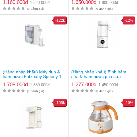
1.160.000đ
1.650.000đ
1.520.000đ
1.800.000đ
FB3825CZ
(0 đánh giá)
(0 đánh giá)
-122k
-12%
(Hàng nhập khẩu) Máy đun &
(Hàng nhập khẩu) Bình hâm
hâm nước Fatzbaby Speedy 1
sữa & hâm nước pha sữa
Fatzbaby Ready Pro 1
1.708.000đ
1.277.000đ
1.830.000đ
1.450.000đ
(0 đánh giá)
(0 đánh giá)
-105k
-10%