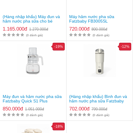
(Hàng nhập khẩu) Máy đun và
Máy hâm nước pha sữa
hâm nước pha sữa cho bé
Fatzbaby FB3005SL
Fatzbaby Smart 16 Plus
1.165.000đ
720.000đ
1.270.000đ
800.000đ
FB3870HB
(0 đánh giá)
(0 đánh giá)
-19%
-12%
Máy đun và hâm nước pha sữa
(Hàng nhập khẩu) Bình đun và
Fatzbaby Quick S1 Plus
hâm nước pha sữa Fatzbaby
Mini Smart 19
850.000đ
702.000đ
1.051.000đ
799.000đ
(0 đánh giá)
(0 đánh giá)
-18%