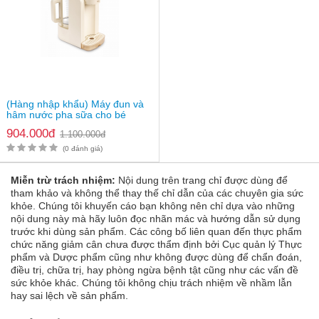
(Hàng nhập khẩu) Máy đun và
hâm nước pha sữa cho bé
Fatzbaby Smart 8 Plus
904.000đ
1.100.000đ
FB3110RS
(0 đánh giá)
Miễn trừ trách nhiệm:
Nội dung trên trang chỉ được dùng để
tham khảo và không thể thay thế chỉ dẫn của các chuyên gia sức
khỏe. Chúng tôi khuyến cáo bạn không nên chỉ dựa vào những
nội dung này mà hãy luôn đọc nhãn mác và hướng dẫn sử dụng
trước khi dùng sản phẩm. Các công bố liên quan đến thực phẩm
chức năng giảm cân chưa được thẩm định bởi Cục quản lý Thực
Lưu ý
phẩm và Dược phẩm cũng như không được dùng để chẩn đoán,
điều trị, chữa trị, hay phòng ngừa bệnh tật cũng như các vấn đề
Vui lòng ngắt nguồn của thiết bị và đợi nguội trước khi vệ
sức khỏe khác. Chúng tôi không chịu trách nhiệm về nhầm lẫn
sinh.
hay sai lệch về sản phẩm.
Không nhúng hoặc ngâm thân máy trong nước tránh làm
chập, cháy thiết bị.