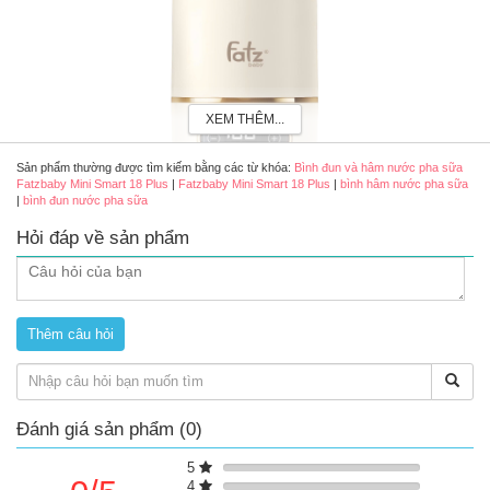
XEM THÊM...
Sản phẩm thường được tìm kiếm bằng các từ khóa:
Bình đun và hâm nước pha sữa
Fatzbaby Mini Smart 18 Plus
|
Fatzbaby Mini Smart 18 Plus
|
bình hâm nước pha sữa
|
bình đun nước pha sữa
Hỏi đáp về sản phẩm
Bình đun và hâm nước pha sữa Fatzbaby Mini Smart 18 Plus
Thông số kỹ thuật
Mã: FB3807XM
Điện áp: 5 V⎓2 A, 9 V⎓2 A, 15 V⎓2 A, 20 V⎓1.5 A (Không đi
kèm adapter).
Công suất: 120 W.
Dung lượng pin: 4500 mAh * 4.
Điện áp pin: 14.8 V.
Đánh giá sản phẩm (0)
Dung tích: 500 mL.
Khối lượng: 0.8 kg.
5
Kích thước sản phẩm: Ø9.3×23(cm)
4