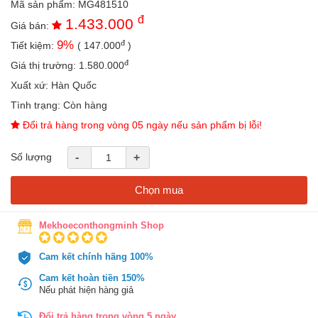
Mã sản phẩm:
MG481510
an
đ
1.433.000
toàn
Giá bán:
đ
9
%
Tiết kiệm:
(
147.000
)
Bé
tắm
đ
Giá thị trường:
1.580.000
Bé
Xuất xứ:
Hàn Quốc
chơi
Tình trạng:
Còn hàng
mà
học
Đổi trả hàng trong vòng 05 ngày nếu sản phẩm bị lỗi!
Dành
Số lượng
-
+
cho
mẹ
Chọn mua
Dành
cho
bố
Mekhoeconthongminh Shop
Đồ
Cam kết chính hãng 100%
dùng
trong
Cam kết hoàn tiền 150%
nhà
Nếu phát hiện hàng giả
Đổi trả hàng trong vòng 5 ngày