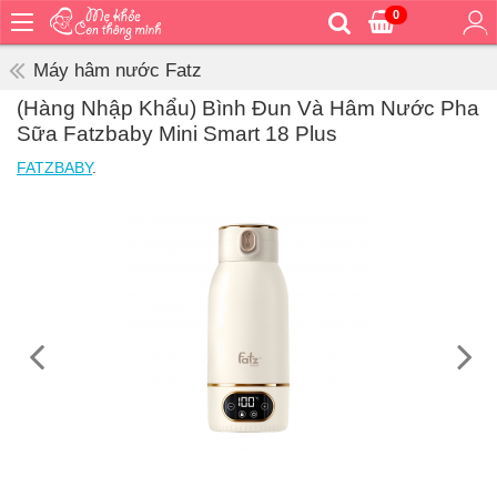
0
Trang
chủ
Máy hâm nước Fatz
Bé
(Hàng Nhập Khẩu) Bình Đun Và Hâm Nước Pha
ăn
Sữa Fatzbaby Mini Smart 18 Plus
Bé
FATZBABY
.
vệ
sinh
Bé
mặc
Bé
đi
ra
ngoài
Bé
ngủ
Bé
khỏe
&