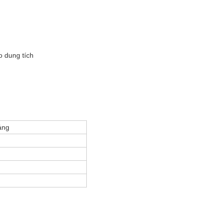
o dung tích
áng