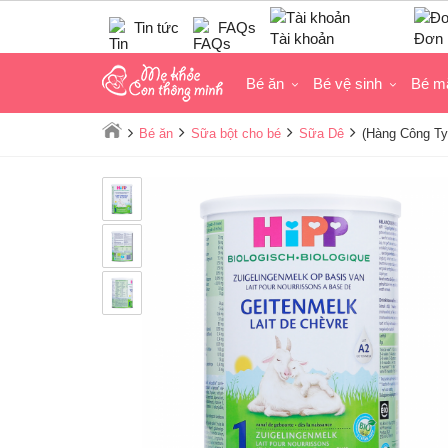
Tin tức
FAQs
Tài khoản
Đơn 
Bé ăn
Bé vệ sinh
Bé m
Bé ăn
Sữa bột cho bé
Sữa Dê
(Hàng Công Ty