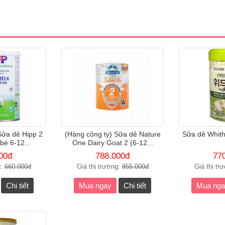
Sữa dê Hipp 2
(Hàng công ty) Sữa dê Nature
Sữa dê Whit
bé 6-12...
One Dairy Goat 2 (6-12...
00đ
788.000đ
77
g:
660.000đ
Giá thị trường:
855.000đ
Giá thị tr
Chi tiết
Mua ngay
Chi tiết
Mua nga