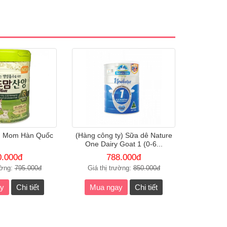
h Mom Hàn Quốc
(Hàng công ty) Sữa dê Nature
One Dairy Goat 1 (0-6...
0.000đ
788.000đ
ường:
795.000đ
Giá thị trường:
850.000đ
y
Chi tiết
Mua ngay
Chi tiết