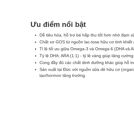
Ưu điểm nổi bật
Dễ tiêu hóa, hỗ trợ bé hấp thu tốt hơn nhờ đạm s
Chất xơ GOS từ nguồn lac-tose hữu cơ tinh khiết 
Tỉ lệ tối ưu giữa Omega-3 và Omega-6 (DHA và ARA
Tỷ lệ DHA: ARA (1:1) - tỷ lệ vàng giúp tăng cường
Cùng đầy đủ các chất dinh dưỡng khác giúp hỗ t
Sản xuất tại Đức với nguồn sữa dê hữu cơ (organ
tạo/hormon tăng trưởng.