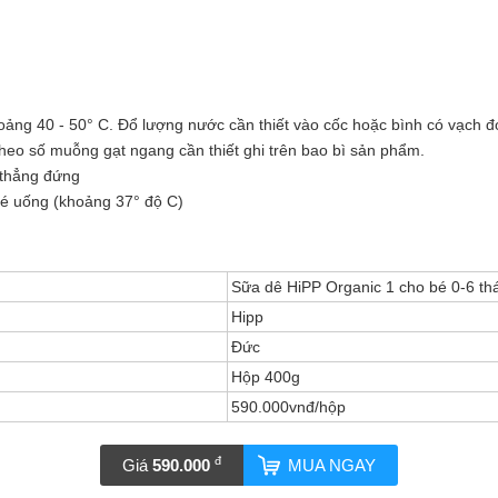
ảng 40 - 50° C. Đổ lượng nước cần thiết vào cốc hoặc bình có vạch đ
heo số muỗng gạt ngang cần thiết ghi trên bao bì sản phẩm.
 thẳng đứng
 bé uống (khoảng 37° độ C)
Sữa dê HiPP Organic 1 cho bé 0-6 th
Hipp
Đức
Hộp 400g
590.000vnđ/hộp
đ
Giá
590.000
MUA NGAY