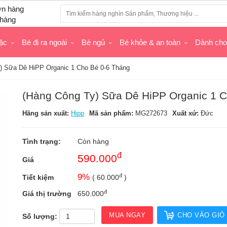
hàng
ặc
Bé đi ra ngoài
Bé ngủ
Bé khỏe & an toàn
Dành ch
) Sữa Dê HiPP Organic 1 Cho Bé 0-6 Tháng
(Hàng Công Ty) Sữa Dê HiPP Organic 1 
Hãng sản xuất:
Hipp
Mã sản phẩm:
MG272673
Xuất xứ:
Đức
Tình trạng:
Còn hàng
đ
590.000
Giá
đ
9
%
Tiết kiệm
(
60.000
)
đ
Giá thị trường
650.000
MUA NGAY
CHO VÀO GIỎ
Số lượng: