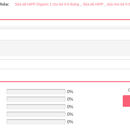
khóa:
,
,
Sữa dê HiPP Organic 1 cho bé 0-6 tháng
Sữa dê HiPP
sữa cho bé 0-
C
0%
0%
0%
0%
0%