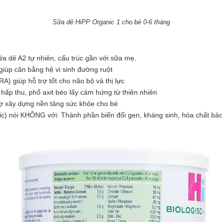
Sữa dê HiPP Organic 1 cho bé 0-6 tháng
ữa dê A2 tự nhiên, cấu trúc gần với sữa mẹ.
giúp cân bằng hệ vi sinh đường ruột
) giúp hỗ trợ tốt cho não bộ và thị lực
 hấp thu, phổ axit béo lấy cảm hứng từ thiên nhiên
rợ xây dựng nền tảng sức khỏe cho bé
ic) nói KHÔNG với: Thành phần biến đổi gen, kháng sinh, hóa chất bả