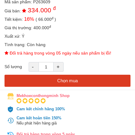
Mã sản phẩm:
P263609
an
đ
334.000
toàn
Giá bán:
đ
16
%
Tiết kiệm:
(
66.000
)
Bé
tắm
đ
Giá thị trường:
400.000
Bé
Xuất xứ:
Ý
chơi
Tình trạng:
Còn hàng
mà
học
Đổi trả hàng trong vòng 05 ngày nếu sản phẩm bị lỗi!
Dành
Số lượng
-
+
cho
mẹ
Chọn mua
Dành
cho
bố
Mekhoeconthongminh Shop
Đồ
Cam kết chính hãng 100%
dùng
trong
Cam kết hoàn tiền 150%
nhà
Nếu phát hiện hàng giả
Đổi trả hàng trong vòng 5 ngày