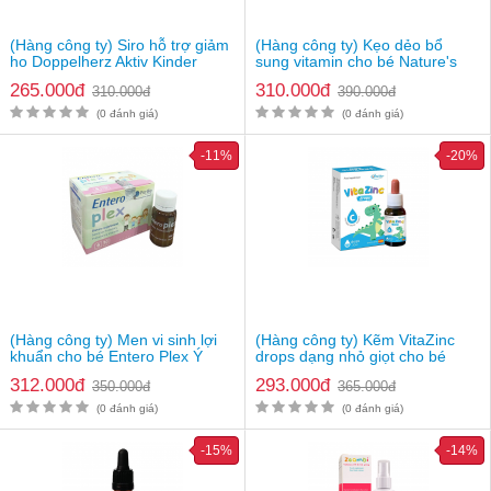
Thông tin sản phẩm
(Hàng công ty) Siro hỗ trợ giảm
(Hàng công ty) Kẹo dẻo bổ
ho Doppelherz Aktiv Kinder
sung vitamin cho bé Nature's
Tên sản phẩm
Imochild DHA dạng nhỏ giọt cho bé
Thymepect Cough Syrup
Way Kids Smart Vita Gummies
265.000đ
310.000đ
Thương hiệu
Imochild
310.000đ
390.000đ
Multivitamin+Vegies
Xuất xứ thương hiệu
Ý
(0 đánh giá)
(0 đánh giá)
Quy cách đóng gói
Chai 20ml
-11%
-20%
Giá
334.000vnđ/chai
Lưu ý
: Thực phẩm này không phải là thuốc và không có tác
dụng thay thế thuốc chữa bệnh. Hiệu quả sử dụng tuỳ thuộc cơ
địa từng người
(Hàng công ty) Men vi sinh lợi
(Hàng công ty) Kẽm VitaZinc
khuẩn cho bé Entero Plex Ý
drops dạng nhỏ giọt cho bé
312.000đ
293.000đ
350.000đ
365.000đ
(0 đánh giá)
(0 đánh giá)
-15%
-14%