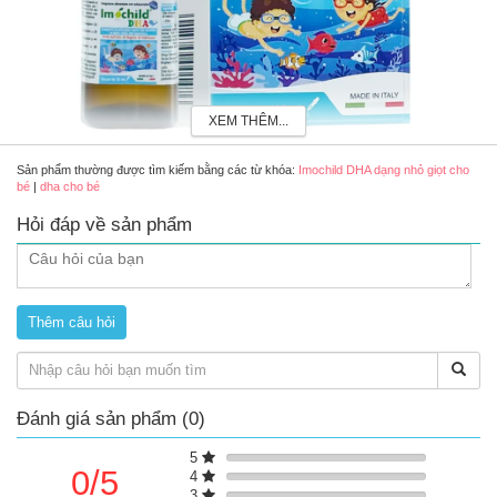
XEM THÊM...
Sản phẩm thường được tìm kiếm bằng các từ khóa:
Imochild DHA dạng nhỏ giọt cho
bé
|
dha cho bé
Imochild DHA dạng nhỏ giọt cho bé
Hỏi đáp về sản phẩm
Ưu điểm nổi bật
Bổ sung DHA cho cơ thể.
Hỗ trợ phát triển não bộ và thị lực ở trẻ em.
Đánh giá sản phẩm (0)
5
0/5
4
3