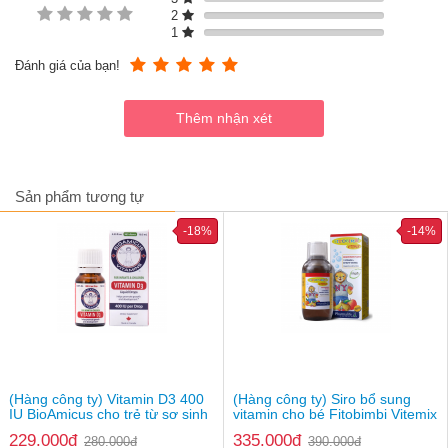
2
1
Đánh giá của bạn!
Sản phẩm tương tự
-18%
-14%
Đối tượng sử dụng
(Hàng công ty) Vitamin D3 400
(Hàng công ty) Siro bổ sung
IU BioAmicus cho trẻ từ sơ sinh
vitamin cho bé Fitobimbi Vitemix
Trẻ em dưới 6 tháng tuổi, trẻ em từ 6 tháng tuổi trở lên.
229.000đ
335.000đ
280.000đ
390.000đ