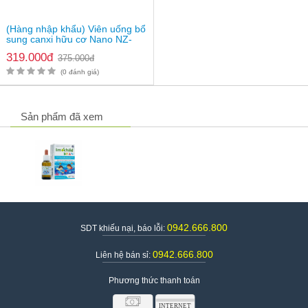
(Hàng nhập khẩu) Viên uống bổ
sung canxi hữu cơ Nano NZ-
Ultra Cal
319.000đ
375.000đ
(0 đánh giá)
Sản phẩm đã xem
0942.666.800
SDT khiếu nại, báo lỗi:
0942.666.800
Liên hệ bán sỉ:
Phương thức thanh toán