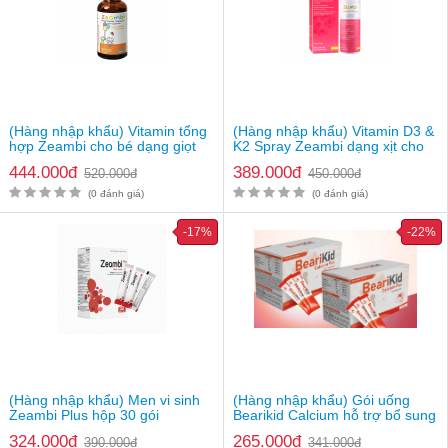
(Hàng nhập khẩu) Vitamin tổng
(Hàng nhập khẩu) Vitamin D3 &
hợp Zeambi cho bé dạng giọt
K2 Spray Zeambi dạng xịt cho
bé từ 1 tuổi
444.000đ
389.000đ
520.000đ
450.000đ
(0 đánh giá)
(0 đánh giá)
-17%
-22%
(Hàng nhập khẩu) Men vi sinh
(Hàng nhập khẩu) Gói uống
Zeambi Plus hộp 30 gói
Bearikid Calcium hỗ trợ bổ sung
canxi
324.000đ
265.000đ
390.000đ
341.000đ