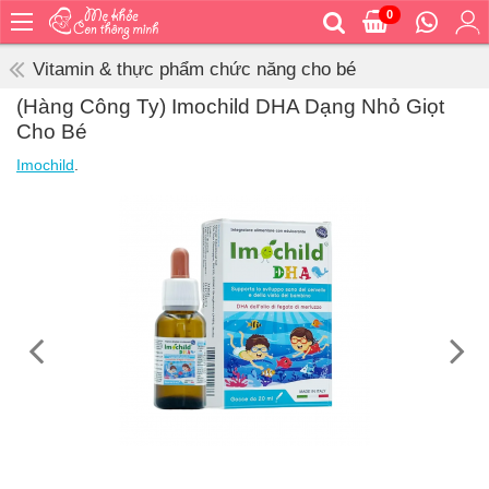
0
Trang
chủ
Vitamin & thực phẩm chức năng cho bé
Bé
(Hàng Công Ty) Imochild DHA Dạng Nhỏ Giọt
ăn
Cho Bé
Bé
Imochild
.
vệ
sinh
Bé
mặc
Bé
đi
ra
ngoài
Bé
ngủ
Bé
khỏe
&