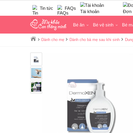
Tin tức
FAQs
Tài khoản
Đơn 
Bé ăn
Bé vệ sinh
Bé m
Dành cho mẹ
Dành cho bà mẹ sau khi sinh
Dung