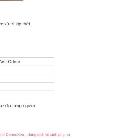
xử trí kịp thời.
Anti-Odour
cơ địa từng người
,
ụ nữ DermoXen
dung dịch vệ sinh phụ nữ