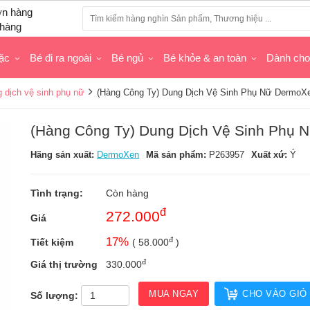
hàng
ặc
Bé đi ra ngoài
Bé ngủ
Bé khỏe & an toàn
Dành ch
 dịch vệ sinh phụ nữ
(Hàng Công Ty) Dung Dịch Vệ Sinh Phụ Nữ DermoXe
(Hàng Công Ty) Dung Dịch Vệ Sinh Phụ 
Hãng sản xuất:
DermoXen
Mã sản phẩm:
P263957
Xuất xứ:
Ý
Tình trạng:
Còn hàng
đ
272.000
Giá
đ
17
%
Tiết kiệm
(
58.000
)
đ
Giá thị trường
330.000
MUA NGAY
CHO VÀO GIỎ
Số lượng: