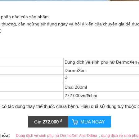
 phần nào của sản phẩm.
t thường, cần ngừng sử dụng ngay và hỏi ý kiến của chuyên gia để được 
C
Dung dịch vệ sinh phụ nữ DermoXen 
DermoXen
Ý
Chai 200ml
272.000vnđ/chai
 có tác dụng thay thế thuốc chữa bệnh. Hiệu quả sử dụng tuỳ thuộc 
đ
Giá
272.000
MUA NGAY
khóa:
,
Dung dịch vệ sinh phụ nữ DermoXen Anti-Odour
dung dịch vệ sinh ph