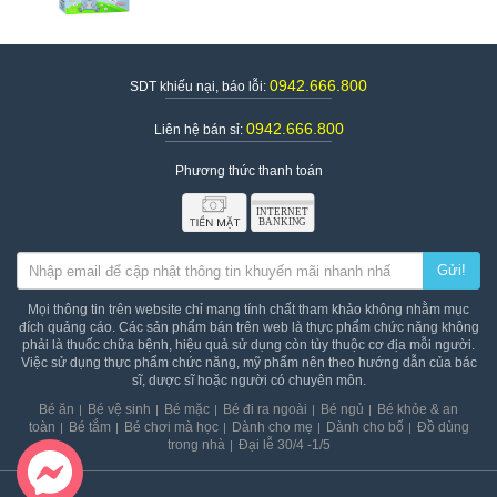
0942.666.800
SDT khiếu nại, báo lỗi:
0942.666.800
Liên hệ bán sỉ:
Phương thức thanh toán
Gửi!
Mọi thông tin trên website chỉ mang tính chất tham khảo không nhằm mục
đích quảng cáo. Các sản phẩm bán trên web là thực phẩm chức năng không
phải là thuốc chữa bệnh, hiệu quả sử dụng còn tùy thuộc cơ địa mỗi người.
Việc sử dụng thực phẩm chức năng, mỹ phẩm nên theo hướng dẫn của bác
sĩ, dược sĩ hoặc người có chuyên môn.
Bé ăn
Bé vệ sinh
Bé mặc
Bé đi ra ngoài
Bé ngủ
Bé khỏe & an
toàn
Bé tắm
Bé chơi mà học
Dành cho mẹ
Dành cho bố
Đồ dùng
trong nhà
Đại lễ 30/4 -1/5