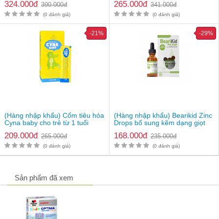
324.000đ
265.000đ
390.000đ
341.000đ
(0 đánh giá)
(0 đánh giá)
-21%
-29%
(Hàng nhập khẩu) Cốm tiêu hóa
(Hàng nhập khẩu) Bearikid Zinc
Cyna baby cho trẻ từ 1 tuổi
Drops bổ sung kẽm dạng giọt
cho bé
209.000đ
168.000đ
265.000đ
235.000đ
(0 đánh giá)
(0 đánh giá)
Sản phẩm đã xem