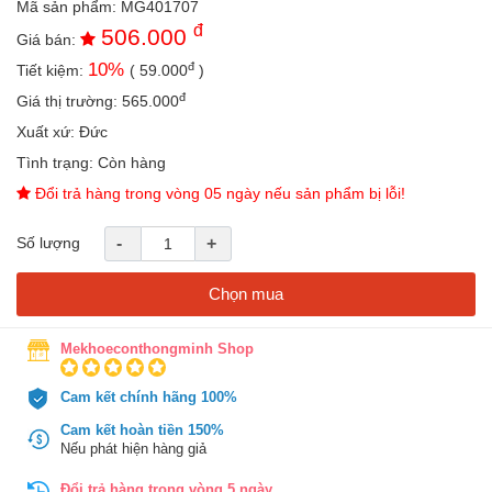
Mã sản phẩm:
MG401707
an
đ
506.000
toàn
Giá bán:
đ
10
%
Tiết kiệm:
(
59.000
)
Bé
tắm
đ
Giá thị trường:
565.000
Bé
Xuất xứ:
Đức
chơi
Tình trạng:
Còn hàng
mà
học
Đổi trả hàng trong vòng 05 ngày nếu sản phẩm bị lỗi!
Dành
Số lượng
-
+
cho
mẹ
Chọn mua
Dành
cho
bố
Mekhoeconthongminh Shop
Đồ
Cam kết chính hãng 100%
dùng
trong
Cam kết hoàn tiền 150%
nhà
Nếu phát hiện hàng giả
Đổi trả hàng trong vòng 5 ngày