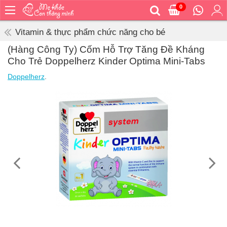
0
Trang
chủ
Vitamin & thực phẩm chức năng cho bé
Bé
(Hàng Công Ty) Cốm Hỗ Trợ Tăng Đề Kháng
ăn
Cho Trẻ Doppelherz Kinder Optima Mini-Tabs
Bé
Doppelherz
.
vệ
sinh
Bé
mặc
Bé
đi
ra
ngoài
Bé
ngủ
Bé
khỏe
&