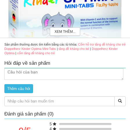
XEM THÊM...
Sản phẩm thường được tìm kiếm bằng các từ khóa:
Cốm hỗ trợ tăng đề kháng cho trẻ
Doppelherz Kinder Optima Mini-Tabs
|
tăng đề kháng cho bé
|
Doppelherz Kinder
Optima
|
cốm tăng đề kháng cho trẻ
Hỏi đáp về sản phẩm
Cốm hỗ trợ tăng đề kháng cho trẻ Doppelherz Kinder Optima Mini-Tabs
Ưu điểm nổi bật của sản phẩm
Bổ sung vitamin C, kẽm và các vitamin nhóm B.
Hỗ trợ tăng cường sức đề kháng, nâng cao sức khoẻ.
Đánh giá sản phẩm (0)
5
4