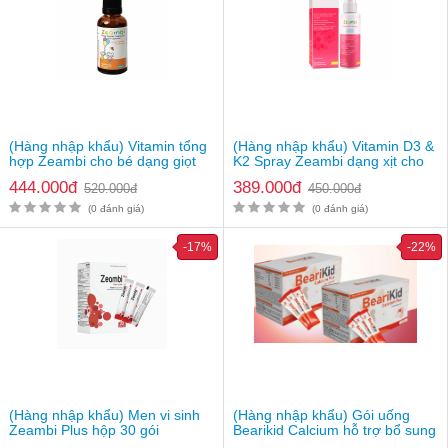
(Hàng nhập khẩu) Vitamin tổng
(Hàng nhập khẩu) Vitamin D3 &
hợp Zeambi cho bé dạng giọt
K2 Spray Zeambi dạng xịt cho
bé từ 1 tuổi
444.000đ
389.000đ
520.000đ
450.000đ
(0 đánh giá)
(0 đánh giá)
-17%
-22%
(Hàng nhập khẩu) Men vi sinh
(Hàng nhập khẩu) Gói uống
Zeambi Plus hộp 30 gói
Bearikid Calcium hỗ trợ bổ sung
canxi