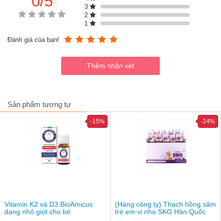
0/5
3
2
1
Đánh giá của bạn!
Sản phẩm tương tự
-15%
-24%
Dạng gói tiện lợi dễ dùng
Đối tượng sử dụng
Dành cho trẻ em trên 4 tuổi
Vitamin K2 và D3 BioAmicus
(Hàng công ty) Thạch hồng sâm
dạng nhỏ giọt cho bé
trẻ em vị nho SKG Hàn Quốc
Thành phần hàm lượng trong 1 gói