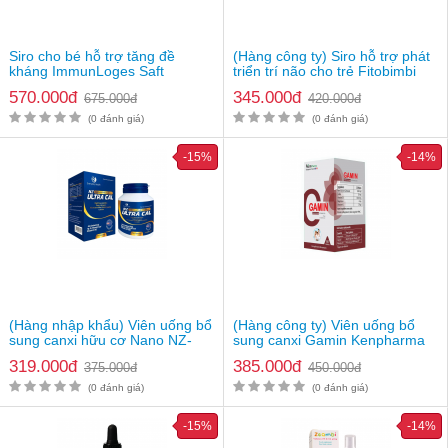
Lưu ý
: Thực phẩm này không phải là thuốc và không có tác
dụng thay thế thuốc chữa bệnh. Hiệu quả sử dụng tuỳ thuộc cơ
Siro cho bé hỗ trợ tăng đề
(Hàng công ty) Siro hỗ trợ phát
địa từng người
kháng ImmunLoges Saft
triển trí não cho trẻ Fitobimbi
Genius
570.000đ
345.000đ
675.000đ
420.000đ
(0 đánh giá)
(0 đánh giá)
-15%
-14%
(Hàng nhập khẩu) Viên uống bổ
(Hàng công ty) Viên uống bổ
sung canxi hữu cơ Nano NZ-
sung canxi Gamin Kenpharma
Ultra Cal
319.000đ
385.000đ
375.000đ
450.000đ
(0 đánh giá)
(0 đánh giá)
-15%
-14%