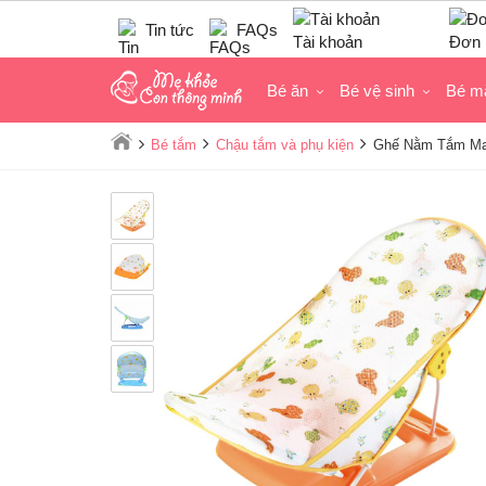
Tin tức
FAQs
Tài khoản
Đơn 
Bé ăn
Bé vệ sinh
Bé m
Bé tắm
Chậu tắm và phụ kiện
Ghế Nằm Tắm Ma