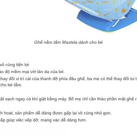
Ghế nằm tắm Mastela dành cho bé
ô cùng tiện lợi
ảo độ mềm mại với làn da của bé.
h thay đổi vị trí cài của thanh đỡ phía đầu ghế, ba mẹ có thể thay đổi 
 cho bé tắm.
iặt sạch ngay cả khi giặt bằng máy. Bố mẹ chỉ cần tháo phần mặt ghế 
nh hoạt, sản phẩm dễ dàng được gấp lại vô cùng nhỏ gọn.
hấp giúp việc xếp dỡ, mang vác dễ dàng hơn.