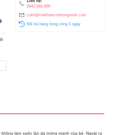
Liên hệ:
0942.666.800
cskh@mekhoeconthongminh.com
Đổi trả hàng trong vòng 5 ngày
ết
rợ không làm xước làn da mỏng manh của bé. Ngoài ra