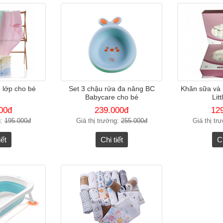
 lớp cho bé
Set 3 chậu rửa đa năng BC
Khăn sữa và 
Babycare cho bé
Lit
00đ
239.000đ
12
g:
195.000đ
Giá thị trường:
255.000đ
Giá thị tr
iết
Chi tiết
Ch