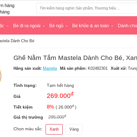
hàng
ặc
Bé đi ra ngoài
Bé ngủ
Bé khỏe & an toàn
Dành ch
stela Dành Cho Bé
Ghế Nằm Tắm Mastela Dành Cho Bé, Xa
Hãng sản xuất:
Mastela
Mã sản phẩm:
K02482301
Xuất xứ:
Trun
Tình trạng:
Tạm hết hàng
đ
269.000
Giá
đ
8
%
Tiết kiệm
(
26.000
)
đ
295.000
Giá thị trường
Chọn màu sắc:
Xanh
Vàng