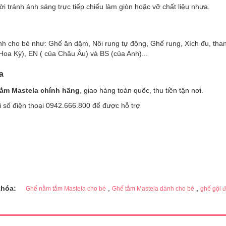
i tránh ánh sáng trực tiếp chiếu làm giòn hoặc vỡ chất liệu nhựa.
h cho bé như: Ghế ăn dặm, Nôi rung tự động, Ghế rung, Xích đu, tha
Hoa Kỳ), EN ( của Châu Âu) và BS (của Anh)...
a
ắm Mastela chính hãng
, giao hàng toàn quốc, thu tiền tận nơi.
 số điện thoại 0942.666.800 để được hỗ trợ
khóa:
,
,
Ghế nằm tắm Mastela cho bé
Ghế tắm Mastela dành cho bé
ghế gội 