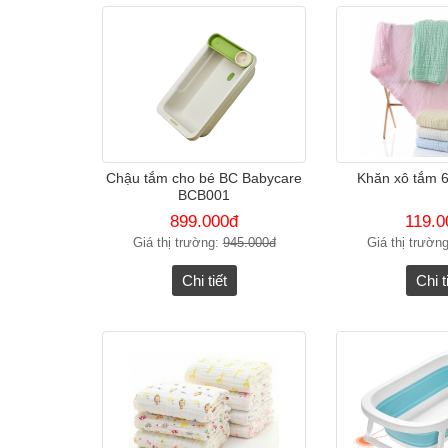
Chậu tắm cho bé BC Babycare
Khăn xô tắm 6
BCB001
899.000đ
119.0
Giá thị trường:
945.000đ
Giá thị trườn
Chi tiết
Chi t