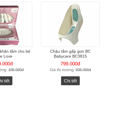
khăn tắm cho bé
Chậu tắm gấp gọn BC
tle Love
Babycare BC3815
9.000đ
799.000đ
ường:
195.000đ
Giá thị trường:
835.000đ
i tiết
Chi tiết