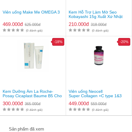
Xuất xứ thương hiệu
Đức
Quy cách đóng gói
Chai 200ml
Viên uống Make Me OMEGA 3
Kem Hỗ Trợ Làm Mờ Sẹo
Giá thành
309.000VNĐ/ Chai
Kobayashi 15g Xuất Xứ Nhật
Lưu ý: Hiệu quả sử dụng sản phẩm khác nhau tùy thuộc vào
Bản
469.000đ
210.000đ
cơ địa của mỗi người
625.000đ
318.000đ
(0 đánh giá)
(0 đánh giá)
-18%
-20%
Kem Dưỡng Ẩm La Roche-
Viên uống Neocell
Posay Cicaplast Baume B5 Cho
Super Collagen +C type 1&3
Mẹ
300.000đ
449.000đ
365.000đ
559.000đ
(0 đánh giá)
(0 đánh giá)
Sản phẩm đã xem