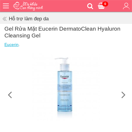
0
Trang
chủ
Hỗ trợ làm đẹp da
Bé
Gel Rửa Mặt Eucerin DermatoClean Hyaluron
ăn
Cleansing Gel
Bé
Eucerin
.
vệ
sinh
Bé
mặc
Bé
đi
ra
ngoài
Bé
ngủ
Bé
khỏe
&