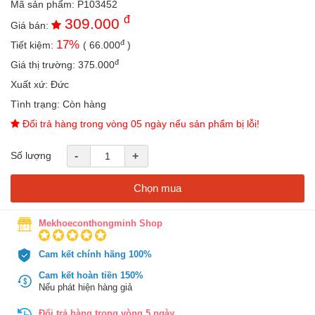
Mã sản phẩm:
P103452
an
đ
309.000
toàn
Giá bán:
đ
17
%
Tiết kiệm:
(
66.000
)
Bé
tắm
đ
Giá thị trường:
375.000
Bé
Xuất xứ:
Đức
chơi
Tình trạng:
Còn hàng
mà
học
Đổi trả hàng trong vòng 05 ngày nếu sản phẩm bị lỗi!
Dành
Số lượng
-
+
cho
mẹ
Chọn mua
Dành
cho
bố
Mekhoeconthongminh Shop
Đồ
Cam kết chính hãng 100%
dùng
trong
Cam kết hoàn tiền 150%
nhà
Nếu phát hiện hàng giả
Đổi trả hàng trong vòng 5 ngày