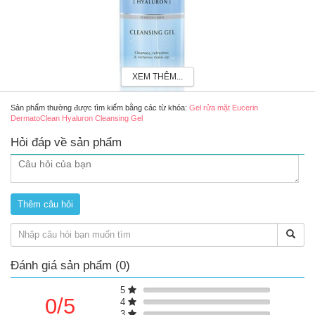
XEM THÊM...
Sản phẩm thường được tìm kiếm bằng các từ khóa:
Gel rửa mặt Eucerin
DermatoClean Hyaluron Cleansing Gel
Hỏi đáp về sản phẩm
Sữa rửa mặt Eucerin DermatoClean Hyaluron Cleansing Gel 200ml
Ưu điểm của gel rửa mặt Eucerin DermatoClean
Hyaluron Cleansing Gel
Không cồn, không hương liệu.
Không gây kích ứng, khô ráp da.
Hỗ trợ loại bỏ bụi bẩn, chất nhờn, cặn trang điểm.
Hỗ trợ tăng cường độ ẩm cho da.
Đánh giá sản phẩm (0)
Hỗ trợ da hô hấp tốt hơn.
5
Thành phần của sữa rửa mặt Eucerin
0/5
4
DermatoClean Hyaluron Cleansing Gel
3