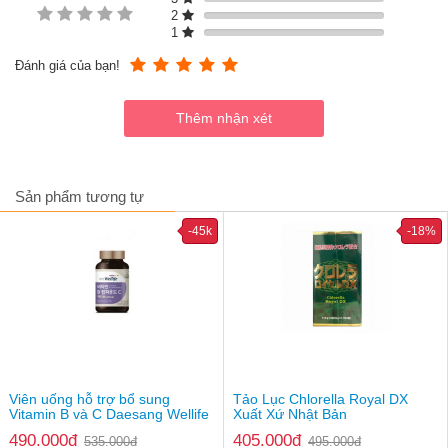
2
Hyaluronic Acid
1
APG Complex
Gluco-Glycerol
Đánh giá của bạn!
Glycerine,...
Sản phẩm tương tự
-45k
-18%
Viên uống hỗ trợ bổ sung
Tảo Lục Chlorella Royal DX
Vitamin B và C Daesang Wellife
Xuất Xứ Nhật Bản
490.000đ
405.000đ
535.000đ
495.000đ