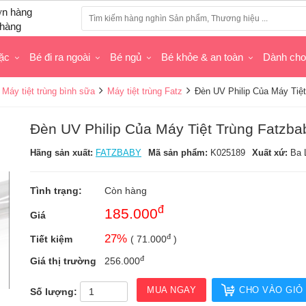
hàng
ặc
Bé đi ra ngoài
Bé ngủ
Bé khỏe & an toàn
Dành ch
Máy tiệt trùng bình sữa
Máy tiệt trùng Fatz
Đèn UV Philip Của Máy Tiệ
Đèn UV Philip Của Máy Tiệt Trùng Fatzba
Hãng sản xuất:
FATZBABY
Mã sản phẩm:
K025189
Xuất xứ:
Ba 
Tình trạng:
Còn hàng
đ
185.000
Giá
đ
27
%
Tiết kiệm
(
71.000
)
đ
Giá thị trường
256.000
MUA NGAY
CHO VÀO GIỎ
Số lượng: