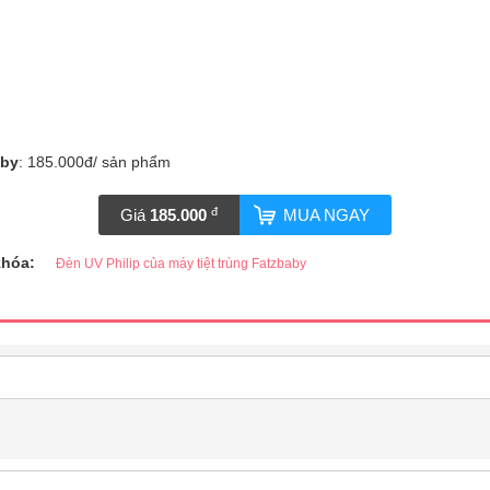
aby
: 185.000đ/ sản phẩm
đ
Giá
185.000
MUA NGAY
khóa:
Đèn UV Philip của máy tiệt trùng Fatzbaby