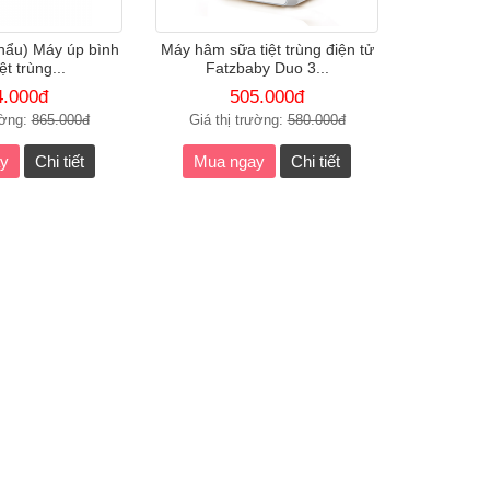
hẩu) Máy úp bình
Máy hâm sữa tiệt trùng điện tử
ệt trùng...
Fatzbaby Duo 3...
4.000đ
505.000đ
ường:
865.000đ
Giá thị trường:
580.000đ
y
Chi tiết
Mua ngay
Chi tiết