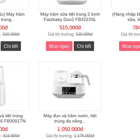
ẩu) Máy hâm
Máy hâm sữa tiệt trùng 2 bình
(Hàng nhập k
 trùng...
Fatzbaby Duo2 FB3223SL
sữa, ti
00đ
515.000đ
78
g:
520.000đ
Giá thị trường:
630.000đ
Giá thị tr
Chi tiết
Mua ngay
Chi tiết
Mua nga
 tiệt trùng
Máy đun và hâm nước, tiệt
 6 FB3001TN
trùng đa năng...
00đ
1.050.000đ
g:
414.000đ
Giá thị trường:
1.175.000đ