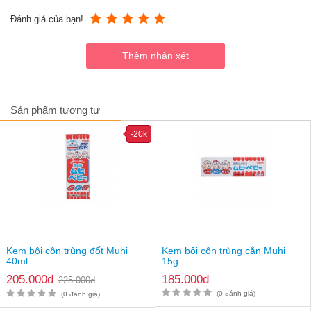
Đèn bắt muỗi Con Dơi có thể bắt cả muỗi ban ngày và ban
đêm ( đèn khác chỉ bắt đc muỗi ban đêm).
Đánh giá của bạn!
Đặc biệt so với các loại đèn khác thì đèn Cn02 còn bắt được
cả muỗi và ruồi, nhậm...đây là những loài vi khuẩn làm môi
trường sống bị ô nhiểm
Sản phẩm được làm từ nhựa c..hố-ng cháy hỗ trợ độ bền khi
sử dụng đèn trong thời gian dài
Dưới đế đèn là nắp vẹn đựng muỗi để đổ xác muỗi cực kỳ dễ
dàng để vệ sinh, thường 1 số loại khác phải mở ốc mỗi lần
Sản phẩm tương tự
vệ sinh rất mất thời gian.
Phạm vi sử dụng rộng, có thể sử dụng cho nhà hàng, quán
-20k
cafe, nhà ở...
Thời gian diệt muỗi lên đến 30 phút khi bật đèn sáng
Kem bôi côn trùng đốt Muhi
Kem bôi côn trùng cắn Muhi
40ml
15g
205.000đ
185.000đ
225.000đ
(0 đánh giá)
(0 đánh giá)