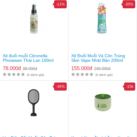
-11%
-35%
Xịt đuổi muỗi Citronella
Xịt Đuổi Muỗi Và Côn Trùng
Phutawan Thái Lan 100ml
Skin Vape Nhật Bản 200ml
Review đèn bắt muỗi CN02 có tốt không?
78.000đ
155.000đ
88.000đ
240.000đ
(0 đánh giá)
(0 đánh giá)
Hướng dẫn sử dụng máy bắt muỗi con dơi CN02
-36%
-15k