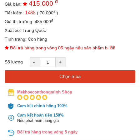
đ
415.000
an
Giá bán:
toàn
đ
14
%
Tiết kiệm:
(
70.000
)
Bé
đ
Giá thị trường:
485.000
tắm
Xuất xứ:
Trung Quốc
Bé
Tình trạng:
Còn hàng
chơi
Đổi trả hàng trong vòng 05 ngày nếu sản phẩm bị lỗi!
mà
học
Số lượng
-
+
Dành
cho
mẹ
Chọn mua
Dành
Mekhoeconthongminh Shop
cho
bố
Cam kết chính hãng 100%
Đồ
dùng
Cam kết hoàn tiền 150%
trong
Nếu phát hiện hàng giả
nhà
Đổi trả hàng trong vòng 5 ngày