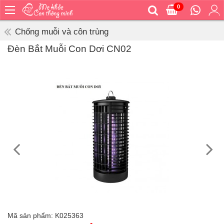
0
Trang
chủ
Chống muỗi và côn trùng
Bé
Đèn Bắt Muỗi Con Dơi CN02
ăn
Bé
vệ
sinh
Bé
mặc
Bé
đi
ra
ngoài
Bé
ngủ
Bé
khỏe
Mã sản phẩm:
K025363
&