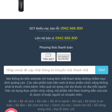
Hãng sản xuất:
Xuất xứ: Trung Quốc
Dòng sản phẩm:
Chống muỗi và côn trùng
Kích thước: 11.5*11.5*29.4cm
Công suất: 6W
Diện tích bắt muỗi 20 mét vuông
0942.666.800
SDT khiếu nại, báo lỗi:
Giá đèn bắt muỗi con dơi CN02
: 415.000đ/ sản phẩm
0942.666.800
Liên hệ bán sỉ:
Phương thức thanh toán
Gửi!
Mọi thông tin trên website chỉ mang tính chất tham khảo không nhằm mục
đích quảng cáo. Các sản phẩm bán trên web là thực phẩm chức năng không
phải là thuốc chữa bệnh, hiệu quả sử dụng còn tùy thuộc cơ địa mỗi người.
Việc sử dụng thực phẩm chức năng, mỹ phẩm nên theo hướng dẫn của bác
sĩ, dược sĩ hoặc người có chuyên môn.
Bé ăn
Bé vệ sinh
Bé mặc
Bé đi ra ngoài
Bé ngủ
Bé khỏe & an
toàn
Bé tắm
Bé chơi mà học
Dành cho mẹ
Dành cho bố
Đồ dùng
trong nhà
Đại lễ 30/4 -1/5