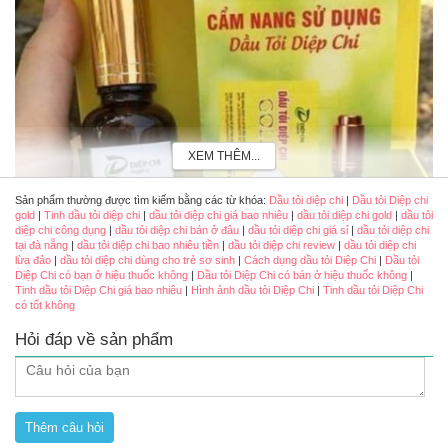
XEM THÊM...
Sản phẩm thường được tìm kiếm bằng các từ khóa:
Dầu tỏi diệp chi
|
Dầu tỏi Diệp chi
gold
|
Tinh dầu tỏi diệp chi
|
dầu tỏi diệp chi giá bao nhiêu
|
dầu tỏi diệp chi gold
|
dầu tỏi
diệp chi công dụng
|
dầu tỏi diệp chi bán ở đâu
|
dầu tỏi diệp chi giá sỉ
|
dầu tỏi diệp chi
tại đà nẵng
|
dầu tỏi diệp chi bao nhiêu tiền
|
dầu tỏi diệp chi review
|
dầu tỏi diệp chi
lừa đảo
|
dầu tỏi diệp chi dùng cho trẻ sơ sinh
|
Cách dụng dầu tỏi Diệp Chi
|
Dầu tỏi
Diệp Chi có bạn ở hiệu thuốc không
|
Dầu tỏi Diệp Chi có bán ở hiệu thuốc không
|
Tinh dầu tỏi Diệp Chi giá bao nhiêu
|
Hình ảnh dầu tỏi Diệp Chi
|
Tinh dầu tỏi Diệp Chi
có tốt không
Hỏi đáp về sản phẩm
Dầu tỏi Diệp Chi gia truyền chiết xuất 100% từ tỏi ta Kinh Môn
Review tinh dầu tỏi Diệp Chi có tốt không?
Dầu tỏi Diệp Chi Gold
hỗ trợ cải thiện hắt hơi, xổ mũi, ngạt