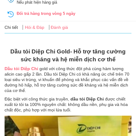
Nếu phát hiện hàng giả
Tin
tức
Đổi trả hàng trong vòng 5 ngày
FAQ
Chi tiết
Hỏi & Đáp
Đánh giá
Dầu tỏi Diệp Chi Gold- Hỗ trợ tăng cường
sức kháng và hệ miễn dịch cơ thể
Dầu tỏi Diệp Chi
gold với công thức đột phá cùng hàm lượng
alicin cao gấp 2 lần. Dầu tỏi Diệp Chi có khả năng ức chế trên 70
loại siêu vi trùng, vi khuẩn để phòng và khắc phục các vấn đề về
đường hô hấp, hỗ trợ tăng cường sức đề kháng và hệ miễn dịch
của cơ thể.
Đặc biệt với công thức gia truyền,
dầu tỏi Diệp Chi
được chiết
xuất từ tỏi ta 100% nguyên chất: không dầu nền, phụ gia và hóa
chất độc, phù hợp với mọi lứa tuổi.