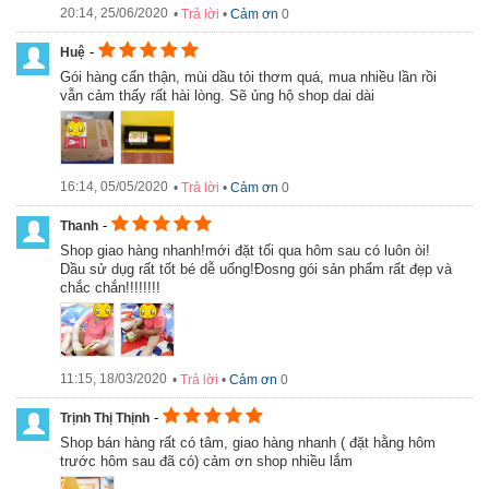
Sự khác biệt khi sử dụng Dầu tỏi Diệp chi với đông tây y
20:14, 25/06/2020
•
Trả lời
•
Cảm ơn
0
Đặc điểm nổi bật của dầu tỏi Diệp Chi
-
Huệ
Gói hàng cẩn thận, mùi dầu tỏi thơm quá, mua nhiều lần rồi
Dầu tỏi Diệp Chi chiết xuất từ thiên nhiên, 100% tỏi ta Hải
vẫn cảm thấy rất hài lòng. Sẽ ủng hộ shop dai dài
Dương nguyên chất
Cam kết 4 sạch: Nguyên liệu sạch, Bảo quản sạch, Chế biến
sạch, Lương tâm sạch
Với công thức gia truyền, không sử dụng dầu nền hoặc các
chất phụ gia, chất độc hại để chiết xuất dầu tỏi
16:14, 05/05/2020
•
Trả lời
•
Cảm ơn
0
-
Thanh
Shop giao hàng nhanh!mới đặt tối qua hôm sau có luôn òi!
Dầu sử dụg rất tốt bé dễ uống!Đosng gói sản phẩm rất đẹp và
chắc chắn!!!!!!!!
11:15, 18/03/2020
•
Trả lời
•
Cảm ơn
0
-
Trịnh Thị Thịnh
Shop bán hàng rất có tâm, giao hàng nhanh ( đặt hằng hôm
trước hôm sau đã có) cảm ơn shop nhiều lắm