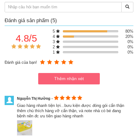
mũi, cảm cúm, đầy bụng, ăn không tiêu, các vấn đề về
đường ruột, các vấn đề sức khỏe hay gặp ở trẻ nhỏ
Dầu tỏi Diệp Chi hỗ trợ hạ lipid máu
Ngừa tăng huyết áp, đông máu, phòng ngừa đột quỵ khi
Đánh giá sản phẩm (5)
dùng dầu tỏi Diệp Chi
Dầu tỏi Diệp Chi ngừa quá trình Oxy hóa
5
80%
Khả năng ức chế trên 70 loại siêu vi, vi trùng, vi khuẩn
4.8/5
4
20%
Allicin trong tỏi được coi là kháng sinh tự nhiên cực mạnh,
3
0%
mạnh hơn cả penicilin lại rất lành tính
2
0%
1
0%
Đánh giá của bạn!
-
Nguyễn Thị Hường
Giao hàng nhanh tiện lợi...bưu kiện được đóng gói cẩn thận
thêm chú thích hàng vỡ cẩn thận, và note nhà có bé đang
bệnh nên đc ưu tiên giao hàng nhanh