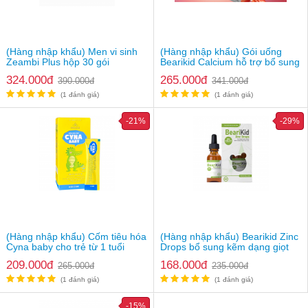
(Hàng nhập khẩu) Men vi sinh
(Hàng nhập khẩu) Gói uống
Zeambi Plus hộp 30 gói
Bearikid Calcium hỗ trợ bổ sung
canxi
324.000đ
265.000đ
390.000đ
341.000đ
(1 đánh giá)
(1 đánh giá)
-21%
-29%
(Hàng nhập khẩu) Cốm tiêu hóa
(Hàng nhập khẩu) Bearikid Zinc
Cyna baby cho trẻ từ 1 tuổi
Drops bổ sung kẽm dạng giọt
cho bé
209.000đ
168.000đ
265.000đ
235.000đ
(1 đánh giá)
(1 đánh giá)
-15%