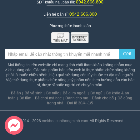
0942.666.800
SDT khiếu nại, báo lỗi:
0942.666.800
Liên hệ bán sỉ:
Phương thức thanh toán
Gửi!
Mọi thông tin trên website chỉ mang tính chất tham khảo không nhằm mục
đích quảng cáo. Các sản phẩm bán trên web là thực phẩm chức năng không
phải là thuốc chữa bệnh, hiệu quả sử dụng còn tùy thuộc cơ địa mỗi người.
Việc sử dụng thực phẩm chức năng, mỹ phẩm nên theo hướng dẫn của bác
sĩ, dược sĩ hoặc người có chuyên môn.
Bé ăn
Bé vệ sinh
Bé mặc
Bé đi ra ngoài
Bé ngủ
Bé khỏe & an
toàn
Bé tắm
Bé chơi mà học
Dành cho mẹ
Dành cho bố
Đồ dùng
trong nhà
Đại lễ 30/4 -1/5
© 2014 - 2026
mekhoeconthongminh.com
. All Rights Reserved