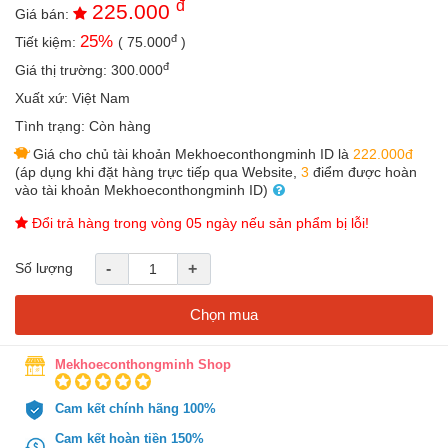
đ
225.000
an
Giá bán:
toàn
đ
25
%
Tiết kiệm:
(
75.000
)
Bé
đ
Giá thị trường:
300.000
tắm
Xuất xứ:
Việt Nam
Bé
Tình trạng:
Còn hàng
chơi
Giá cho chủ tài khoản Mekhoeconthongminh ID là
222.000đ
mà
(áp dụng khi đặt hàng trực tiếp qua Website,
3
điểm được hoàn
học
vào tài khoản Mekhoeconthongminh ID)
Dành
Đổi trả hàng trong vòng 05 ngày nếu sản phẩm bị lỗi!
cho
mẹ
Số lượng
-
+
Dành
cho
Chọn mua
bố
Đồ
Mekhoeconthongminh Shop
dùng
trong
nhà
Cam kết chính hãng 100%
Cam kết hoàn tiền 150%