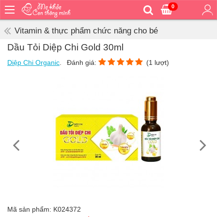
0
Trang
chủ
Vitamin & thực phẩm chức năng cho bé
Bé
Dầu Tỏi Diệp Chi Gold 30ml
ăn
Diệp Chi Organic
.
Đánh giá:
(
1
lượt)
Bé
vệ
sinh
Bé
mặc
Bé
đi
ra
ngoài
Bé
ngủ
Bé
khỏe
Mã sản phẩm:
K024372
&