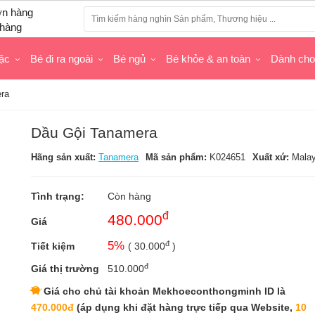
hàng
ặc
Bé đi ra ngoài
Bé ngủ
Bé khỏe & an toàn
Dành ch
ra
Dầu Gội Tanamera
Hãng sản xuất:
Tanamera
Mã sản phẩm:
K024651
Xuất xứ:
Malay
Tình trạng:
Còn hàng
đ
480.000
Giá
đ
5
%
Tiết kiệm
(
30.000
)
đ
Giá thị trường
510.000
Giá cho chủ tài khoản Mekhoeconthongminh ID là
470.000đ
(áp dụng khi đặt hàng trực tiếp qua Website,
10