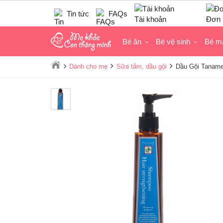
Tin tức
FAQs
Tài khoản
Đơn 
Bé ăn
Bé vệ sinh
Bé m
Dành cho mẹ
Sữa tắm, dầu gội
Dầu Gội Taname