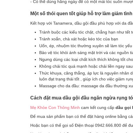
- Có thể dùng hằng ngày để có một mái tóc suôn mượ
Một số thói quen tốt giúp hỗ trợ làm giảm tình
Kết hợp với Tanamera, dầu gội đầu phù hợp với da đầu
Tránh buộc các kiểu tóc chặt, chẳng hạn như tết t
Tránh xoắn, chà xát hoặc kéo tóc của bạn
Uốn, ép, nhuộm tóc thường xuyên sẽ làm tóc yếu 
Bảo vệ tóc khỏi ánh sáng mặt trời và các nguồn ti
Ngưng dùng các loại chất kích thích không tốt c
Không chải tóc quá mạnh hoặc chải liền ngay sau 
Thức khuya, căng thẳng, áp lực là nguyên nhân dẫn
luôn đạt trạng thái tốt , giúp ích cho việc giảm rụn
Massage cho da đầu: massage da đầu thường xuyê
Cách đặt mua dầu gội đầu ngăn ngừa rụng t
Mẹ Khỏe Con Thông Minh
cam kết cung cấp
dầu gọi
Để mua sản phẩm bạn có thể đặt hàng online bằng các
Hoặc bạn có thể gọi số Điện thoại 0942.666.800 để đ