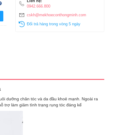
Liên hệ:
0942.666.800
cskh@mekhoeconthongminh.com
Đổi trả hàng trong vòng 5 ngày
a
uôi dưỡng chân tóc và da đầu khoẻ mạnh. Ngoài ra
hỗ trợ làm giảm tình trạng rụng tóc đáng kể