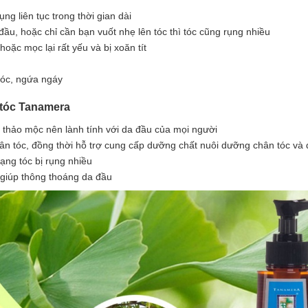
ng liên tục trong thời gian dài
 đầu, hoặc chỉ cần bạn vuốt nhẹ lên tóc thì tóc cũng rụng nhiều
oặc mọc lại rất yếu và bị xoăn tít
tróc, ngứa ngáy
 tóc Tanamera
u thảo mộc nên lành tính với da đầu của mọi người
n tóc, đồng thời hỗ trợ cung cấp dưỡng chất nuôi dưỡng chân tóc v
rạng tóc bị rụng nhiều
 giúp thông thoáng da đầu