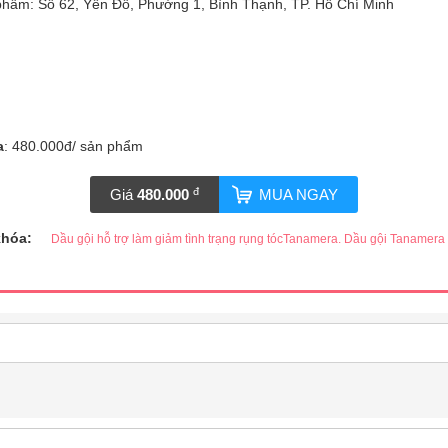
n phẩm: Số 62, Yên Đỗ, Phường 1, Bình Thạnh, TP. Hồ Chí Minh
a
: 480.000đ/ sản phẩm
đ
Giá
480.000
MUA NGAY
khóa:
Dầu gội hỗ trợ làm giảm tình trạng rụng tócTanamera. Dầu gội Tanamera