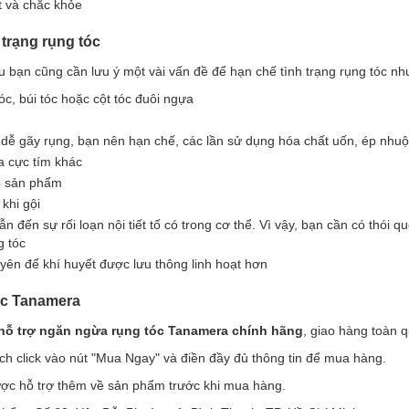
t và chắc khỏe
 trạng rụng tóc
 bạn cũng cần lưu ý một vài vấn đề để hạn chế tình trạng rụng tóc nh
óc, búi tóc hoặc cột tóc đuôi ngựa
dễ gãy rụng, bạn nên hạn chế, các lần sử dụng hóa chất uốn, ép nhuộ
a cực tím khác
ho sản phẩm
khi gội
 đến sự rối loạn nội tiết tố có trong cơ thể. Vì vậy, bạn cần có thói q
g tóc
n để khí huyết được lưu thông linh hoạt hơn
óc Tanamera
 hỗ trợ ngăn ngừa rụng tóc Tanamera chính hãng
, giao hàng toàn q
h click vào nút "Mua Ngay" và điền đầy đủ thông tin để mua hàng.
ược hỗ trợ thêm về sản phẩm trước khi mua hàng.