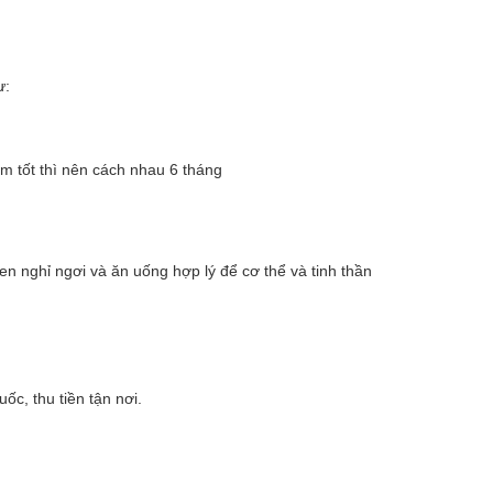
ư:
m tốt thì nên cách nhau 6 tháng
uen nghỉ ngơi và ăn uống hợp lý để cơ thể và tinh thần
uốc, thu tiền tận nơi.