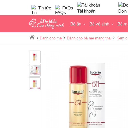
Tin tức
FAQs
Tài khoản
Đơn 
Bé ăn
Bé vệ sinh
Bé m
Dành cho mẹ
Dành cho bà mẹ mang thai
Kem ch