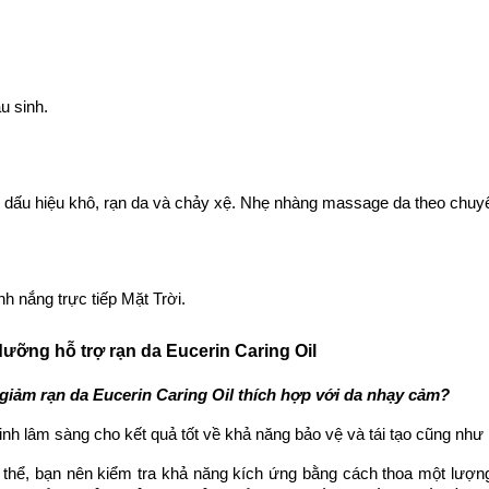
u sinh.
 dấu hiệu khô, rạn da và chảy xệ. Nhẹ nhàng massage da theo chuyể
h nắng trực tiếp Mặt Trời.
ưỡng hỗ trợ rạn da Eucerin Caring Oil
 giảm rạn da Eucerin Caring Oil thích hợp với da nhạy cảm?
h lâm sàng cho kết quả tốt về khả năng bảo vệ và tái tạo cũng như
thể, bạn nên kiểm tra khả năng kích ứng bằng cách thoa một lượng