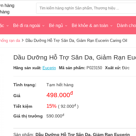
hàng
ặc
Bé đi ra ngoài
Bé ngủ
Bé khỏe & an toàn
Dành ch
ống rạn da
Dầu Dưỡng Hỗ Trợ Săn Da, Giảm Rạn Eucerin Caring Oil
Dầu Dưỡng Hỗ Trợ Săn Da, Giảm Rạn Euce
Hãng sản xuất:
Eucerin
Mã sản phẩm:
P023150
Xuất xứ:
Đức
Tình trạng:
Tạm hết hàng
đ
498.000
Giá
đ
15
%
Tiết kiệm
(
92.000
)
đ
Giá thị trường
590.000
Sản phẩm:
Dầu Dưỡng Hỗ Trợ Săn Da, Giảm Rạn Eucerin