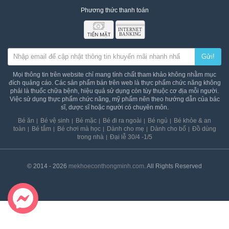
an
Phương thức thanh toán
toàn
Bé
tắm
Gửi!
Bé
chơi
Mọi thông tin trên website chỉ mang tính chất tham khảo không nhằm mục
mà
đích quảng cáo. Các sản phẩm bán trên web là thực phẩm chức năng không
học
phải là thuốc chữa bệnh, hiệu quả sử dụng còn tùy thuộc cơ địa mỗi người.
Việc sử dụng thực phẩm chức năng, mỹ phẩm nên theo hướng dẫn của bác
Dành
sĩ, dược sĩ hoặc người có chuyên môn.
cho
Bé ăn
Bé vệ sinh
Bé mặc
Bé đi ra ngoài
Bé ngủ
Bé khỏe & an
mẹ
toàn
Bé tắm
Bé chơi mà học
Dành cho mẹ
Dành cho bố
Đồ dùng
trong nhà
Đại lễ 30/4 -1/5
Dành
cho
bố
© 2014 - 2026
mekhoeconthongminh.com
. All Rights Reserved
Đồ
dùng
trong
nhà