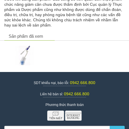
1, Bình Thạnh, TP. Hồ Chí Minh
chức năng giảm cân chưa được thẩm định bởi Cục quản lý Thực
phẩm và Dược phẩm cũng như không được dùng để chẩn đoán,
Hotline: 0942.666.800
điều trị, chữa trị, hay phòng ngừa bệnh tật cũng như các vấn đề
sức khỏe khác. Chúng tôi không chịu trách nhiệm về nhầm lẫn
hay sai lệch về sản phẩm.
Sản phẩm đã xem
0942.666.800
SDT khiếu nại, báo lỗi:
0942.666.800
Liên hệ bán sỉ:
Phương thức thanh toán