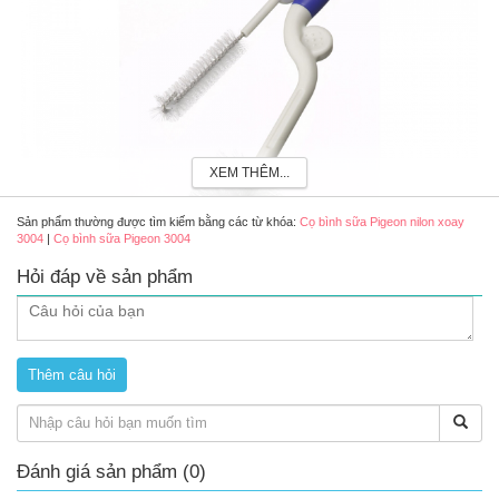
XEM THÊM...
Sản phẩm thường được tìm kiếm bằng các từ khóa:
Cọ bình sữa Pigeon nilon xoay
3004
|
Cọ bình sữa Pigeon 3004
Hỏi đáp về sản phẩm
Cọ bình sữa Pigeon
Đặc điểm nổi bật của cọ bình sữa Pigeon 3004
1. Chất liệu an toàn
Đánh giá sản phẩm (0)
Cọ bình sữa Pigeon 3004 có đầu cọ là những sợi nhựa nilon