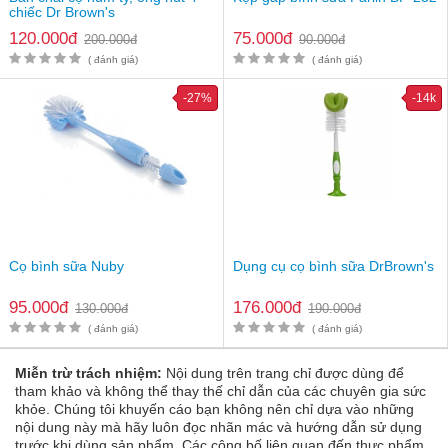
chiếc Dr Brown's
120.000đ
75.000đ
200.000đ
90.000đ
( đánh giá)
( đánh giá)
-27%
-14k
Cọ bình sữa Nuby
Dụng cụ cọ bình sữa DrBrown's
Sản phẩm bao gồm 2 cây chổi giúp vệ sinh toàn diện bình sữa
95.000đ
176.000đ
130.000đ
190.000đ
Hướng dẫn đặt hàng cọ bình sữa Pigeon nilon xoay
( đánh giá)
( đánh giá)
-3004 chính hãng:
Miễn trừ trách nhiệm:
Nội dung trên trang chỉ được dùng để
Bạn có thể đặt mua online bằng cách ấn nút "mua hàng" dưới đây
tham khảo và không thể thay thế chỉ dẫn của các chuyên gia sức
trên website:
https://mekhoeconthongminh.com/
- Chúng tôi cam
khỏe. Chúng tôi khuyến cáo bạn không nên chỉ dựa vào những
kết bán hàng 100% chính hãng
nội dung này mà hãy luôn đọc nhãn mác và hướng dẫn sử dụng
Bạn có thể đến mua trực tiếp tại địa chỉ: Số 62, Yên Đỗ, Phường
trước khi dùng sản phẩm. Các công bố liên quan đến thực phẩm