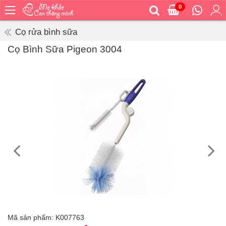
0
Trang
chủ
Cọ rửa bình sữa
Bé
Cọ Bình Sữa Pigeon 3004
ăn
Bé
vệ
sinh
Bé
mặc
Bé
đi
ra
ngoài
Bé
ngủ
Bé
khỏe
Mã sản phẩm:
K007763
&