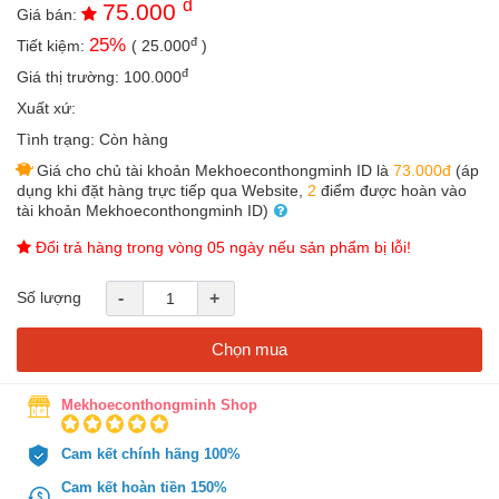
đ
75.000
an
Giá bán:
toàn
đ
25
%
Tiết kiệm:
(
25.000
)
Bé
đ
Giá thị trường:
100.000
tắm
Xuất xứ:
Bé
Tình trạng:
Còn hàng
chơi
Giá cho chủ tài khoản Mekhoeconthongminh ID là
73.000đ
(áp
mà
dụng khi đặt hàng trực tiếp qua Website,
2
điểm được hoàn vào
học
tài khoản Mekhoeconthongminh ID)
Dành
Đổi trả hàng trong vòng 05 ngày nếu sản phẩm bị lỗi!
cho
mẹ
Số lượng
-
+
Dành
cho
Chọn mua
bố
Đồ
Mekhoeconthongminh Shop
dùng
trong
nhà
Cam kết chính hãng 100%
Cam kết hoàn tiền 150%