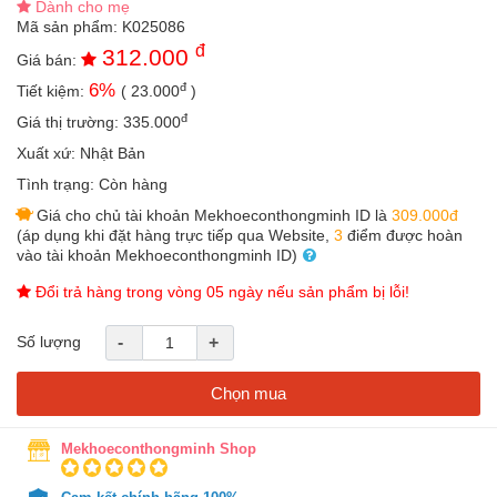
Dành cho mẹ
an
Mã sản phẩm:
K025086
toàn
đ
312.000
Giá bán:
Bé
đ
6
%
Tiết kiệm:
(
23.000
)
tắm
đ
Giá thị trường:
335.000
Bé
chơi
Xuất xứ:
Nhật Bản
mà
Tình trạng:
Còn hàng
học
Giá cho chủ tài khoản Mekhoeconthongminh ID là
309.000đ
Dành
(áp dụng khi đặt hàng trực tiếp qua Website,
3
điểm được hoàn
cho
vào tài khoản Mekhoeconthongminh ID)
mẹ
Đổi trả hàng trong vòng 05 ngày nếu sản phẩm bị lỗi!
Dành
cho
Số lượng
-
+
bố
Đồ
Chọn mua
dùng
trong
nhà
Mekhoeconthongminh Shop