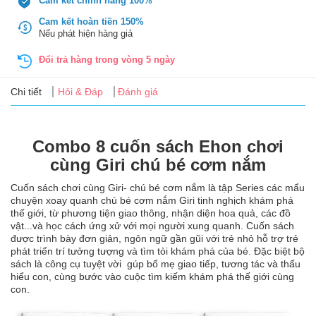
Cam kết chính hãng 100%
Tin
tức
Cam kết hoàn tiền 150%
Nếu phát hiện hàng giả
FAQ
Đổi trả hàng trong vòng 5 ngày
Chi tiết
Hỏi & Đáp
Đánh giá
Combo 8 cuốn sách Ehon chơi
cùng Giri chú bé cơm nắm
Cuốn sách chơi cùng Giri- chú bé cơm nắm là tập Series các mẩu
chuyện xoay quanh chú bé cơm nắm Giri tinh nghịch khám phá
thế giới, từ phương tiện giao thông, nhận diện hoa quả, các đồ
vật...và học cách ứng xử với mọi người xung quanh. Cuốn sách
được trình bày đơn giản, ngôn ngữ gần gũi với trẻ nhỏ hỗ trợ trẻ
phát triển trí tưởng tượng và tìm tòi khám phá của bé. Đặc biệt bộ
sách là công cụ tuyệt vời gúp bố mẹ giao tiếp, tương tác và thấu
hiểu con, cùng bước vào cuộc tìm kiếm khám phá thế giới cùng
con.