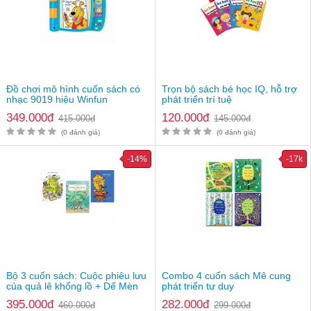
cũng là một biện pháp hiệu quả để bé và cha mẹ giao tiếp, tìm
hiểu thế giới của nhau, gắn kết tình cảm gia đình.
Đồ chơi mô hình cuốn sách có
Trọn bộ sách bé học IQ, hỗ trợ
nhạc 9019 hiệu Winfun
phát triển trí tuệ
349.000đ
120.000đ
415.000đ
145.000đ
(0 đánh giá)
(0 đánh giá)
-14%
-17k
Bộ 3 cuốn sách: Cuộc phiêu lưu
Combo 4 cuốn sách Mê cung
của quả lê khổng lồ + Dế Mèn
phát triển tư duy
phiêu lưu ký + Chuyến phiêu lưu
395.000đ
282.000đ
460.000đ
299.000đ
của Mít Đặc