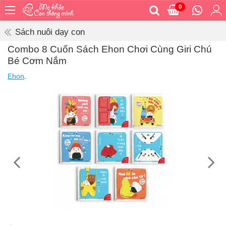
0
Trang
chủ
Sách nuôi dạy con
Bé
Combo 8 Cuốn Sách Ehon Chơi Cùng Giri Chú
ăn
Bé Cơm Nắm
Bé
Ehon
.
vệ
sinh
Bé
mặc
Bé
đi
ra
ngoài
Bé
ngủ
Bé
khỏe
&