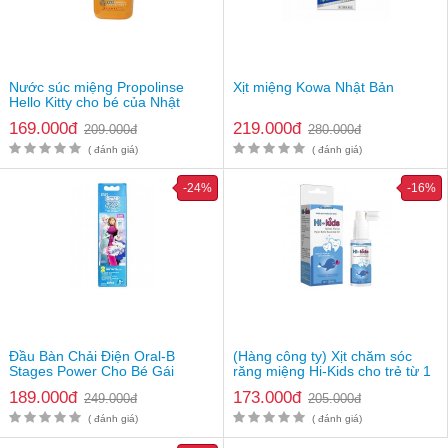
Hướng dẫn đặt mua bộ chăm sóc sức khỏe bé Safety
49819 chính hãng
Mẹ khỏe con thông minh
cam kết cung cấp
bộ chăm sóc sức
khỏe bé Safety 49819 chính hãng
và chất lượng 100%. Quý
Nước súc miệng Propolinse
Xịt miệng Kowa Nhật Bản
Hello Kitty cho bé của Nhật
khách có thể mua hàng thông qua các hình thức sau
169.000đ
219.000đ
Bạn có thể đặt mua online bằng cách ấn nút "mua hàng"
209.000đ
280.000đ
dưới đây trên website
( đánh giá)
( đánh giá)
Bạn có thể đến mua trực tiếp tại địa chỉ: Số 62, Yên Đỗ,
Phường 1, Bình Thạnh, TP. Hồ Chí Minh
-24%
-16%
Số điện thoại: 0942.666.80
Đầu Bàn Chải Điện Oral-B
(Hàng công ty) Xịt chăm sóc
Stages Power Cho Bé Gái
răng miệng Hi-Kids cho trẻ từ 1
tuổi trở lên
189.000đ
173.000đ
249.000đ
205.000đ
( đánh giá)
( đánh giá)