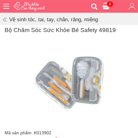
0
Trang
chủ
Vệ sinh tóc, tai, tay, chân, răng, miệng
Bé
Bộ Chăm Sóc Sức Khỏe Bé Safety 49819
ăn
Bé
vệ
sinh
Bé
mặc
Bé
đi
ra
ngoài
Bé
ngủ
Bé
khỏe
Mã sản phẩm:
K013902
&