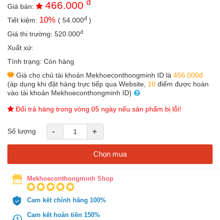
đ
466.000
an
Giá bán:
toàn
đ
10
%
Tiết kiệm:
(
54.000
)
Bé
đ
Giá thị trường:
520.000
tắm
Xuất xứ:
Bé
Tình trạng:
Còn hàng
chơi
Giá cho chủ tài khoản Mekhoeconthongminh ID là
456.000đ
mà
(áp dụng khi đặt hàng trực tiếp qua Website,
10
điểm được hoàn
học
vào tài khoản Mekhoeconthongminh ID)
Dành
Đổi trả hàng trong vòng 05 ngày nếu sản phẩm bị lỗi!
cho
mẹ
Số lượng
-
+
Dành
cho
Chọn mua
bố
Đồ
Mekhoeconthongminh Shop
dùng
trong
nhà
Cam kết chính hãng 100%
Cam kết hoàn tiền 150%