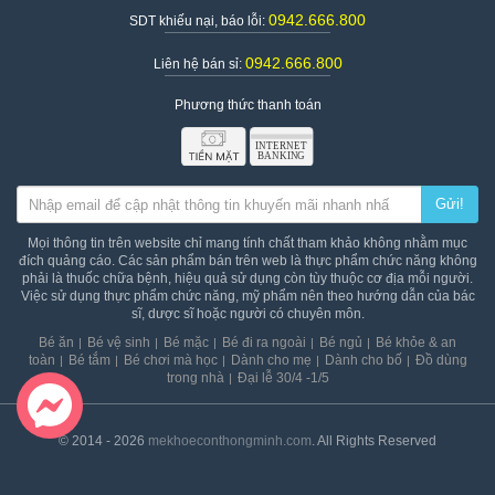
0942.666.800
SDT khiếu nại, báo lỗi:
0942.666.800
Liên hệ bán sỉ:
Phương thức thanh toán
Gửi!
Mọi thông tin trên website chỉ mang tính chất tham khảo không nhằm mục
đích quảng cáo. Các sản phẩm bán trên web là thực phẩm chức năng không
phải là thuốc chữa bệnh, hiệu quả sử dụng còn tùy thuộc cơ địa mỗi người.
Việc sử dụng thực phẩm chức năng, mỹ phẩm nên theo hướng dẫn của bác
sĩ, dược sĩ hoặc người có chuyên môn.
Bé ăn
Bé vệ sinh
Bé mặc
Bé đi ra ngoài
Bé ngủ
Bé khỏe & an
toàn
Bé tắm
Bé chơi mà học
Dành cho mẹ
Dành cho bố
Đồ dùng
trong nhà
Đại lễ 30/4 -1/5
© 2014 - 2026
mekhoeconthongminh.com
. All Rights Reserved