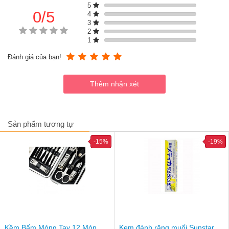
5
49819
0/5
4
Với sự tích hợp hoàn hảo 6 sản phẩm trong 1 bộ - Tất cả những
3
gì mẹ cần để chăm sóc bé đều được gói gọn trong Bộ chăm sóc
2
sức khỏe bé Safety 49819. Bộ sản phẩm bao gồm:
1
Cắt móng tay
: Đây có thể xem là món đồ không thể thiếu
Đánh giá của bạn!
với mỗi bé từ nhỏ tới lớn. Việc vệ sinh móng tay, móng chân
thương xuyên cho bé có vai trò vô cùng quan trọng. Ngoài
việc cắt ngắn móng để tránh bé dùng tay chân cào làm xước
da xước mặt thì việc cắt móng gọn gàng còn giúp vệ sinh
sạch sẽ, tránh tích tụ vi khuẩn gây hại ở móng tay - lây
truyền vấn đề về tiêu hóa qua đường ăn uống khi bé gặm
tay, mút tay hay dùng tay cầm đồ ăn. Chi tiết cắt mòng tay
Sản phẩm tương tự
với thiết kế đặc biệt, tay cầm lớn vừa tay giúp mẹ dễ dàng
thao tác, lưỡi bấm sắc giúp cắt ngắn nhanh chóng, gọn gàng
-15%
-19%
mà không làm đau bé.
8 cây dũa móng
: Sau khi cắt móng thì việc dũa móng gọn
gàng, tránh góc cạnh ở móng tay, móng chân cho bé là rất
cần thiết. Bộ đồ chăm sóc bé có tới 8 cây dũa móng, mẹ có
để dễ dàng thay thế dùng khi bị mòn hay thất lạc.
Bộ vớ tay chân
: Trẻ nhỏ thường có thói quen mút tay, gặm
tay gặm chân vừa mất vệ sinh là vừa tiềm ẩn nhiều tác động
không tốt đến sức khỏe và sự phát triển của bé. Bên cạnh
đó, trẻ nhỏ, đặc biệt là trẻ sơ sinh rất dễ bị nhiễm lạnh nếu
Kềm Bấm Móng Tay 12 Món
Kem đánh răng muối Sunstar