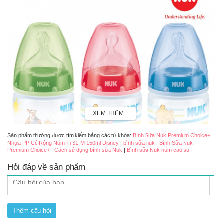
XEM THÊM...
Sản phẩm thường được tìm kiếm bằng các từ khóa:
Bình Sữa Nuk Premium Choice+
Nhựa PP Cổ Rộng Núm Ti S1-M 150ml Disney
|
bình sữa nuk
|
Bình Sữa Nuk
Premium Choice+
|
Cách sử dụng bình sữa Nuk
|
Bình sữa Nuk núm cao su
Hỏi đáp về sản phẩm
Bình sữa Nuk Premium Choice+ nhựa PP cổ rộng núm ti S1-M
150ml Disney nhiều màu