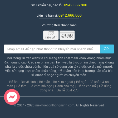
0942.666.800
SDT khiếu nại, báo lỗi:
0942.666.800
Liên hệ bán sỉ:
Phương thức thanh toán
Gửi!
Mọi thông tin trên website chỉ mang tính chất tham khảo không nhằm mục
đích quảng cáo. Các sản phẩm bán trên web là thực phẩm chức năng không
phải là thuốc chữa bệnh, hiệu quả sử dụng còn tùy thuộc cơ địa mỗi người.
Việc sử dụng thực phẩm chức năng, mỹ phẩm nên theo hướng dẫn của bác
sĩ, dược sĩ hoặc người có chuyên môn.
Bé ăn
Bé vệ sinh
Bé mặc
Bé đi ra ngoài
Bé ngủ
Bé khỏe & an
Cách chọn núm ti phù hợp với bé
toàn
Bé tắm
Bé chơi mà học
Dành cho mẹ
Dành cho bố
Đồ dùng
trong nhà
Đại lễ 30/4 -1/5
Một số câu hỏi thường gặp khi các mẹ dùng bình sữa
Nuk Premium Choice+ nhựa PP cổ rộng cho bé
© 2014 - 2026
mekhoeconthongminh.com
. All Rights Reserved
1. Núm ti đi kèm bình sữa Premium Choice+ có chất liệu
cao su không?