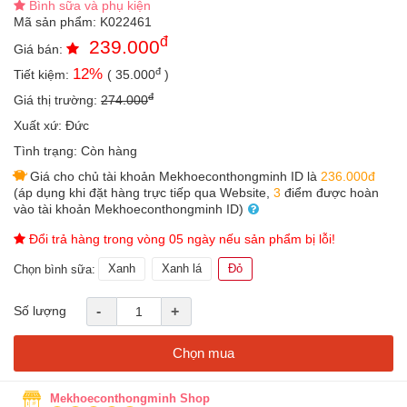
Bình sữa và phụ kiện
an
Mã sản phẩm:
K022461
toàn
đ
239.000
Giá bán:
Bé
đ
12
%
Tiết kiệm:
(
35.000
)
tắm
đ
Giá thị trường:
274.000
Bé
chơi
Xuất xứ:
Đức
mà
Tình trạng:
Còn hàng
học
Giá cho chủ tài khoản Mekhoeconthongminh ID là
236.000đ
Dành
(áp dụng khi đặt hàng trực tiếp qua Website,
3
điểm được hoàn
cho
vào tài khoản Mekhoeconthongminh ID)
mẹ
Đổi trả hàng trong vòng 05 ngày nếu sản phẩm bị lỗi!
Dành
Xanh
Xanh lá
Đỏ
cho
Chọn bình sữa:
bố
Số lượng
-
+
Đồ
dùng
trong
Chọn mua
nhà
Mekhoeconthongminh Shop