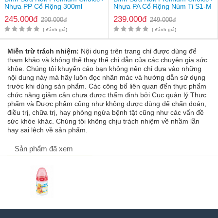
Nhựa PP Cổ Rộng 300ml
Nhựa PA Cổ Rộng Núm Ti S1-M
- Trước khi dùng và sau khi dùng cho bé bú, bạn nên vệ sinh bình
245.000đ
239.000đ
290.000đ
249.000đ
sữa bằng nước rửa bình Nuk (công thức enzyme tự nhiên loại bỏ
những chất cặn thừa tích lại từ sữa, hay dư lượng nước trái cây).
( đánh giá)
( đánh giá)
- Tiệt trùng bằng máy tiệt trùng hoặc luộc sôi trong vòng 3-5 phút
Miễn trừ trách nhiệm:
Nội dung trên trang chỉ được dùng để
(không để chạm vào đáy hoặc thành nồi).
tham khảo và không thể thay thế chỉ dẫn của các chuyên gia sức
- Đối với núm ti cao su, luộc sôi trong 3-5 phút trước lần sử dụng
khỏe. Chúng tôi khuyến cáo bạn không nên chỉ dựa vào những
lần đầu. Những lần vệ sinh sau bặn hãy tiệt trùng bằng cách
nội dung này mà hãy luôn đọc nhãn mác và hướng dẫn sử dụng
nhúng qua nước sôi hoặc dùng máy tiệt trùng, không luộc/ngâm
trước khi dùng sản phẩm. Các công bố liên quan đến thực phẩm
trong nước nóng.
chức năng giảm cân chưa được thẩm định bởi Cục quản lý Thực
phẩm và Dược phẩm cũng như không được dùng để chẩn đoán,
- Bảo quản ở nơi khô ráo, thoáng mát, thường xuyên vệ sinh chỗ
điều trị, chữa trị, hay phòng ngừa bệnh tật cũng như các vấn đề
bảo quản, không để dưới ánh nắng trực tiếp hoặc nơi gần nguồn
sức khỏe khác. Chúng tôi không chịu trách nhiệm về nhầm lẫn
nhiệt.
hay sai lệch về sản phẩm.
- Không nhúng núm ti vào các chất ngọt
Sản phẩm đã xem
- Thay mới núm ti silicon sau 1-2 tháng sử dụng, núm ti cao su
sau 3-4 tuần. Hoặc bất cứ khi nào núm ti có dấu hiệu xuống cấp
như bóp thấy dính hoặc xuất hiện các vết nứt, rách.
Cách chọn bình sữa Nuk Premium Choice+ phù hợp