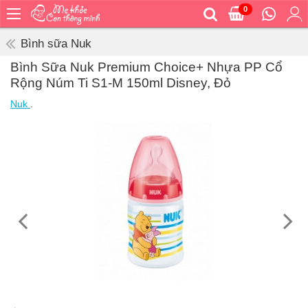
0
Trang
chủ
Bình sữa Nuk
Bé
Bình Sữa Nuk Premium Choice+ Nhựa PP Cổ
ăn
Rộng Núm Ti S1-M 150ml Disney, Đỏ
Bé
Nuk
.
vệ
sinh
Bé
mặc
Bé
đi
ra
ngoài
Bé
ngủ
Bé
khỏe
&