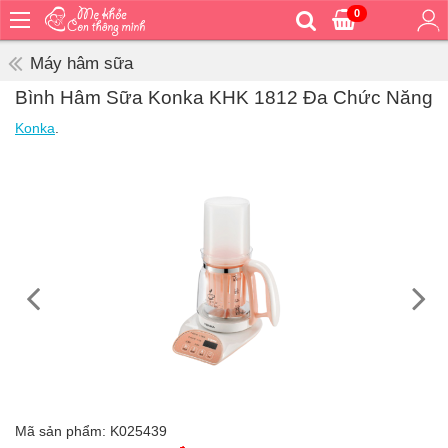
0
Trang
chủ
Máy hâm sữa
Bé
Bình Hâm Sữa Konka KHK 1812 Đa Chức Năng
ăn
Konka
.
Bé
vệ
sinh
Bé
mặc
Bé
đi
ra
ngoài
Bé
ngủ
Bé
khỏe
Mã sản phẩm:
K025439
&