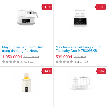
-11%
-12%
Máy đun và hâm nước, tiệt
Máy hâm sữa tiệt trùng 2 bình
trùng đa năng Fatzbaby
Fatzbaby Duo 9 FB3095KB
Multimax 1 FB9002SJ
Review máy hâm sữa đa năng Konka 1812 sử dụng có tốt
1.050.000đ
539.000đ
1.175.000đ
610.000đ
không?
(0 đánh giá)
(0 đánh giá)
Hướng dẫn sử dụng máy hâm sữa, đun nước đa năng
-14%
-58k
Konka
Chức năng hâm sữa:
Bước 1: Đặt bình có chứa sữa hoặc nước và trong máy hâm
Bước 2: Cho một lượng nước thích hợp và máy hâm tùy
thuộc và kích thước bình cần hâm.
Bước 3: Cầm điện và chọn chế độ hâm sữa trên bàn phím
điện tử và tiến hành hâm