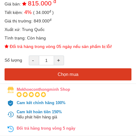
đ
815.000
an
Giá bán:
toàn
đ
4
%
Tiết kiệm:
(
34.000
)
Bé
đ
Giá thị trường:
849.000
tắm
Xuất xứ:
Trung Quốc
Bé
Tình trạng:
Còn hàng
chơi
Đổi trả hàng trong vòng 05 ngày nếu sản phẩm bị lỗi!
mà
học
Số lượng
-
+
Dành
cho
mẹ
Chọn mua
Dành
Mekhoeconthongminh Shop
cho
bố
Cam kết chính hãng 100%
Đồ
dùng
Cam kết hoàn tiền 150%
trong
Nếu phát hiện hàng giả
nhà
Đổi trả hàng trong vòng 5 ngày