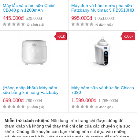
Chức năng tiệt trùng các bộ phận:
Máy lắc và ủ ấm sữa Chibé
Máy đun và hâm nước pha sữa
CB040 pin 1200mAh
Fatzbaby Multimax 9 FB9510HB
Bước 1: Đặt khay chứa vào máy hâm, cho đầu ti và các bộ
phận của bình sữa và bình sữa vào khay
445.000đ
995.000đ
520.000đ
1.053.000đ
Bước 2: Cho lượng nước thích hợp vào máy hâm và không
(0 đánh giá)
(0 đánh giá)
để nước ngập khay chứa
Bước 3: Cắm điện và chọn nút tiệt trùng để tiến hành tiệt
-61k
-166k
trùng
Chức năng đun nước:
Bước 1: Cho lượng nước thích hợp trong bình thủy tinh
Bước 2: Cắm điện và chọn đế độ đun nước
(Hàng nhập khẩu) Máy hâm
Máy hâm sữa và thức ăn Chicco
sữa bằng khí nóng Fatzbaby
7390
AirHeat 1
699.000đ
1.599.000đ
760.000đ
1.765.000đ
(0 đánh giá)
(0 đánh giá)
Miễn trừ trách nhiệm:
Nội dung trên trang chỉ được dùng để
tham khảo và không thể thay thế chỉ dẫn của các chuyên gia sức
khỏe. Chúng tôi khuyến cáo bạn không nên chỉ dựa vào những
nội dung này mà hãy luôn đọc nhãn mác và hướng dẫn sử dụng