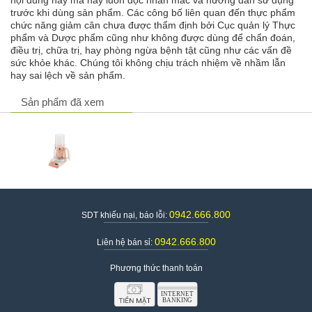
trước khi dùng sản phẩm. Các công bố liên quan đến thực phẩm
chức năng giảm cân chưa được thẩm định bởi Cục quản lý Thực
phẩm và Dược phẩm cũng như không được dùng để chẩn đoán,
điều trị, chữa trị, hay phòng ngừa bệnh tật cũng như các vấn đề
sức khỏe khác. Chúng tôi không chịu trách nhiệm về nhầm lẫn
hay sai lệch về sản phẩm.
Sản phẩm đã xem
Hướng dẫn sử dụng máy hâm sữa, đun nước đa năng Konka
1812
Cách đặt mua bình hâm sữa Konka KHK 1812 đa chức
năng chính hãng
Mẹ Khỏe Con Thông Minh
cam kết cung cấp
bình hâm sữa
Konka KHK 1812 đa chức năng chính hãng
, giao hàng toàn
0942.666.800
SDT khiếu nại, báo lỗi:
quốc, thu tiền tận nơi.
0942.666.800
Liên hệ bán sỉ:
Để mua sản phẩm bạn có thể đặt hàng online bằng cách click vào
nút "Mua Ngay" và điền đầy đủ thông tin để mua hàng.
Phương thức thanh toán
Hoặc bạn có thể gọi số điện thoại Tạm dừng phục vụ để được hỗ
trợ thêm về sản phẩm trước khi mua hàng.
Ngoài ra, bạn có thể qua trực tiếp địa chỉ để xem sản phẩm: Số