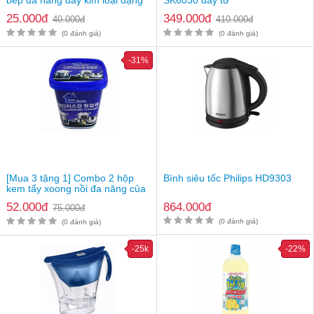
lưới
25.000đ
349.000đ
40.000đ
410.000đ
(0 đánh giá)
(0 đánh giá)
-31%
[Mua 3 tặng 1] Combo 2 hộp
Bình siêu tốc Philips HD9303
kem tẩy xoong nồi đa năng của
Hàn
52.000đ
864.000đ
75.000đ
Bình giữ nhiệt inox Zebra Smart III 112948 - 1.5L (màu vàng)
(0 đánh giá)
(0 đánh giá)
Đặc điểm nổi bật của sản phẩm
-25k
-22%
Dung tích: 1.5L
Trọng lượng: 830g
Chất liệu bình: Thép không gỉ
Chất liệu nắp: Nhựa PP nguyên sinh