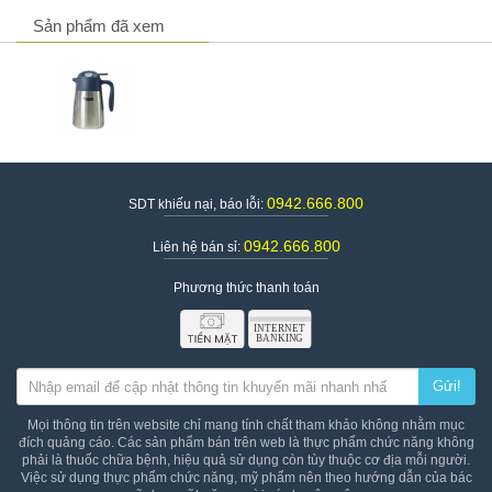
Sản phẩm đã xem
Thông tin sản phẩm
Bình giữ nhiệt inox Zebra Smart III
Tên sản phẩm
112948 - 1.5L
Thương hiệu
Zebra
0942.666.800
SDT khiếu nại, báo lỗi:
Xuất xứ thương hiệu
Đức
Quy cách đóng gói
1 bình
0942.666.800
Liên hệ bán sỉ:
Bình Giữ Nhiệt Inox Zebra Smart III
112948 - 1.5L, Vàng. Giá:
520.000đ
Phương thức thanh toán
Bình Giữ Nhiệt Inox Zebra Smart III
Giá
112948 - 1.5L, Đỏ. Giá: 520.000đ
Bình Giữ Nhiệt Inox Zebra Smart III
112948 - 1.5L, Bạc. Giá: 520.000đ
Gửi!
Mọi thông tin trên website chỉ mang tính chất tham khảo không nhằm mục
đích quảng cáo. Các sản phẩm bán trên web là thực phẩm chức năng không
phải là thuốc chữa bệnh, hiệu quả sử dụng còn tùy thuộc cơ địa mỗi người.
Việc sử dụng thực phẩm chức năng, mỹ phẩm nên theo hướng dẫn của bác