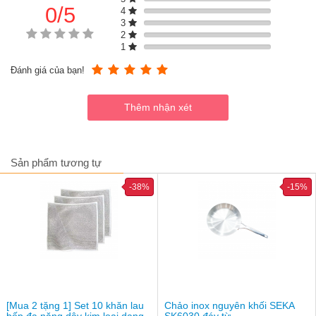
0/5
4
3
2
1
Đánh giá của bạn!
Sản phẩm tương tự
-38%
-15%
Bình giữ nhiệt inox Zebra Smart III 112948 - 1.5L (màu đỏ)
[Mua 2 tặng 1] Set 10 khăn lau
Chảo inox nguyên khối SEKA
bếp đa năng dây kim loại dạng
SK6030 đáy từ