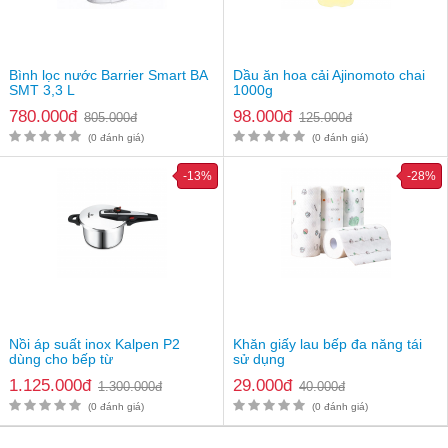
Chất liệu roan xoắn: Silicon
Kích thước: 17 x 14.5 x 25 cm
Chất liệu inox 304 với 3 lớp cách nhiệt hiệu quả
Bình có khả năng giữ nhiệt lâu, lên tới 12h
Bình lọc nước Barrier Smart BA
Miệng bình lớn, dễ dàng bỏ các loại thức uống, đá, trái cây,...
Dầu ăn hoa cải Ajinomoto chai
SMT 3,3 L
1000g
Nắp bật tiện lợi, cùng tay cầm chắc chắn
780.000đ
98.000đ
805.000đ
125.000đ
(0 đánh giá)
(0 đánh giá)
-13%
-28%
Nồi áp suất inox Kalpen P2
Khăn giấy lau bếp đa năng tái
dùng cho bếp từ
sử dụng
1.125.000đ
29.000đ
1.300.000đ
40.000đ
(0 đánh giá)
(0 đánh giá)