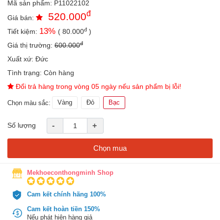
Mã sản phẩm:
P11022102
an
đ
520.000
toàn
Giá bán:
đ
13
%
Tiết kiệm:
(
80.000
)
Bé
tắm
đ
Giá thị trường:
600.000
Bé
Xuất xứ:
Đức
chơi
Tình trạng:
Còn hàng
mà
học
Đổi trả hàng trong vòng 05 ngày nếu sản phẩm bị lỗi!
Dành
Vàng
Đỏ
Bạc
Chọn màu sắc:
cho
mẹ
Số lượng
-
+
Dành
cho
Chọn mua
bố
Đồ
Mekhoeconthongminh Shop
dùng
trong
Cam kết chính hãng 100%
nhà
Cam kết hoàn tiền 150%
Nếu phát hiện hàng giả