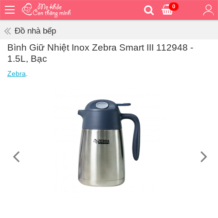
0
Trang
chủ
Đồ nhà bếp
Bé
Bình Giữ Nhiệt Inox Zebra Smart III 112948 -
ăn
1.5L, Bạc
Bé
Zebra
.
vệ
sinh
Bé
mặc
Bé
đi
ra
ngoài
Bé
ngủ
Bé
khỏe
&