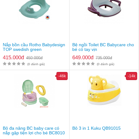
Rất dễ vệ sinh sạch sẽ
- Phù hợp với hầu hết các loại bồn cầu thông dụng hiện nay.
- Kết cấu chắc chắn, không gây trơn trượt.
- Đệm có thể tháo rời dễ dàng sau khi vệ sinh và sử dụng được
nhiều lần cho bé.
Nắp bồn cầu Rotho Babydesign
Bệ ngồi Toilet BC Babycare cho
TOP swedish green
bé có tay vịn
415.000đ
649.000đ
450.000đ
735.000đ
(0 đánh giá)
(0 đánh giá)
-46k
-14k
Bô đa năng BC baby care có
Bô 3 in 1 Kuku QB91015
Kích thước của sản phẩm
nắp gập tiện lợi cho bé BC8010