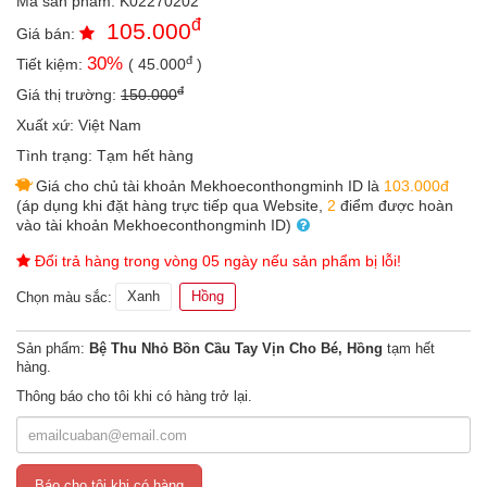
Mã sản phẩm:
K02270202
an
đ
105.000
toàn
Giá bán:
đ
30
%
Tiết kiệm:
(
45.000
)
Bé
tắm
đ
Giá thị trường:
150.000
Xuất xứ:
Việt Nam
Bé
chơi
Tình trạng:
Tạm hết hàng
mà
Giá cho chủ tài khoản Mekhoeconthongminh ID là
103.000đ
học
(áp dụng khi đặt hàng trực tiếp qua Website,
2
điểm được hoàn
vào tài khoản Mekhoeconthongminh ID)
Dành
cho
Đổi trả hàng trong vòng 05 ngày nếu sản phẩm bị lỗi!
mẹ
Xanh
Hồng
Chọn màu sắc:
Dành
cho
bố
Sản phẩm:
Bệ Thu Nhỏ Bồn Cầu Tay Vịn Cho Bé, Hồng
tạm hết
hàng.
Đồ
Thông báo cho tôi khi có hàng trở lại.
dùng
trong
nhà
Báo cho tôi khi có hàng