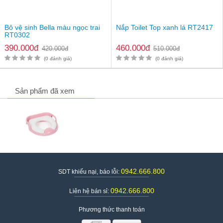
Bô vệ sinh Bella màu ngọc trai
Nắp Toilet Top xanh lá RT2417
RT0302
390.000đ
460.000đ
420.000đ
510.000đ
(0 đánh giá)
(0 đánh giá)
Sản phẩm đã xem
0942.666.800
SDT khiếu nại, báo lỗi:
0942.666.800
Liên hệ bán sỉ:
Phương thức thanh toán