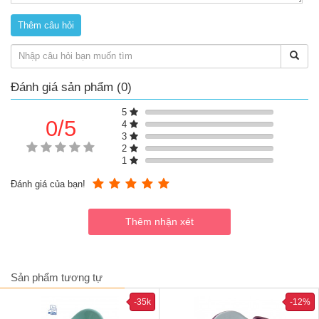
- 2 bên tay vịn giúp bé có chỗ cầm an toàn và tạo cảm giác an
tâm hơn khi ngồi một mình.
- Tạo tính độc lập cho bé ngay khi còn nhỏ trong mỗi sinh hoạt
hàng ngày.
Đánh giá sản phẩm (0)
5
0/5
4
3
2
1
Đánh giá của bạn!
Sản phẩm tương tự
-35k
-12%