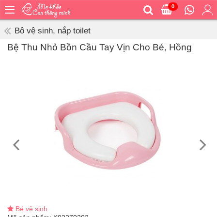
0
Trang
chủ
Bô vệ sinh, nắp toilet
Bé
Bệ Thu Nhỏ Bồn Cầu Tay Vịn Cho Bé, Hồng
ăn
Bé
vệ
sinh
Bé
mặc
Bé
đi
ra
ngoài
Bé
ngủ
Bé
khỏe
Bé vệ sinh
&