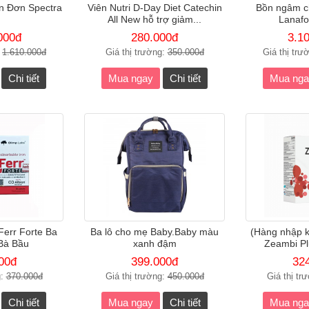
n Đơn Spectra
Viên Nutri D-Day Diet Catechin
Bồn ngâm c
All New hỗ trợ giảm...
Lanafo
000đ
280.000đ
3.1
:
1.610.000đ
Giá thị trường:
350.000đ
Giá thị trư
Chi tiết
Mua ngay
Chi tiết
Mua nga
Ferr Forte Ba
Ba lô cho mẹ Baby.Baby màu
(Hàng nhập k
Bà Bầu
xanh đậm
Zeambi Pl
00đ
399.000đ
32
g:
370.000đ
Giá thị trường:
450.000đ
Giá thị tr
Chi tiết
Mua ngay
Chi tiết
Mua nga