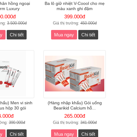
hân hồng ngoại
Ba lô giữ nhiệt V-Coool cho mẹ
rm Luxury
màu xanh ghi đậm
00.000đ
399.000đ
ờng:
3.500.000đ
Giá thị trường:
450.000đ
y
Chi tiết
Mua ngay
Chi tiết
hẩu) Men vi sinh
(Hàng nhập khẩu) Gói uống
us hộp 30 gói
Bearikid Calcium hỗ...
4.000đ
265.000đ
ường:
390.000đ
Giá thị trường:
341.000đ
y
Chi tiết
Mua ngay
Chi tiết