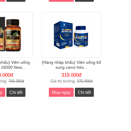
khẩu) Viên uống
(Hàng nhập khẩu) Viên uống bổ
 16000 New...
sung canxi hữu...
9.000đ
319.000đ
ường:
765.000đ
Giá thị trường:
375.000đ
y
Chi tiết
Mua ngay
Chi tiết