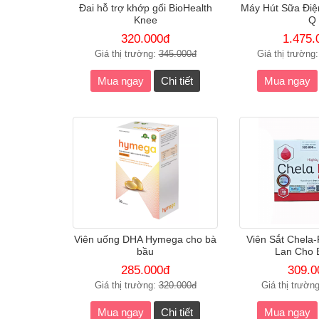
Đai hỗ trợ khớp gối BioHealth
Máy Hút Sữa Điệ
Knee
Q
320.000đ
1.475.
Giá thị trường:
345.000đ
Giá thị trường
Mua ngay
Chi tiết
Mua ngay
Viên uống DHA Hymega cho bà
Viên Sắt Chela-
bầu
Lan Cho 
285.000đ
309.0
Giá thị trường:
320.000đ
Giá thị trườn
Mua ngay
Chi tiết
Mua ngay