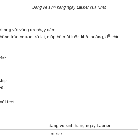
Băng vệ sinh hàng ngày Laurier của Nhật
 nhàng với vùng da nhạy cảm
ông trào ngược trở lại, giúp bề mặt luôn khô thoáng, dễ chịu.
tính
chip
yệt
ặt trời.
Băng vệ sinh hàng ngày Laurier
Laurier