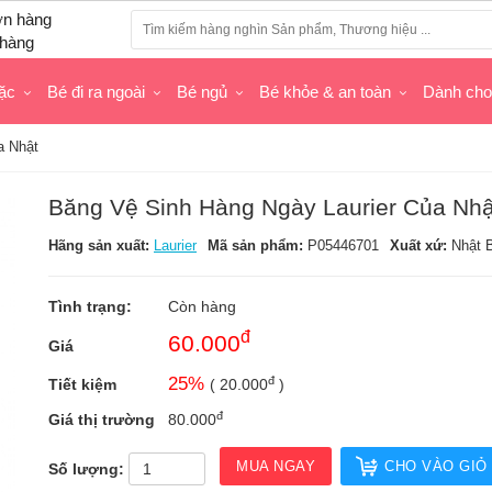
hàng
ặc
Bé đi ra ngoài
Bé ngủ
Bé khỏe & an toàn
Dành ch
a Nhật
Băng Vệ Sinh Hàng Ngày Laurier Của Nhậ
Hãng sản xuất:
Laurier
Mã sản phẩm:
P05446701
Xuất xứ:
Nhật 
Tình trạng:
Còn hàng
đ
60.000
Giá
đ
25
%
Tiết kiệm
(
20.000
)
đ
Giá thị trường
80.000
MUA NGAY
CHO VÀO GIỎ
Số lượng: