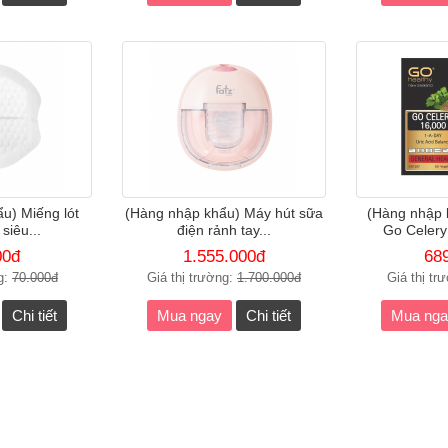
u) Miếng lót
(Hàng nhập khẩu) Máy hút sữa
(Hàng nhập 
siêu...
điện rảnh tay...
Go Celery
00đ
1.555.000đ
68
g:
70.000đ
Giá thị trường:
1.700.000đ
Giá thị tr
Chi tiết
Mua ngay
Chi tiết
Mua nga