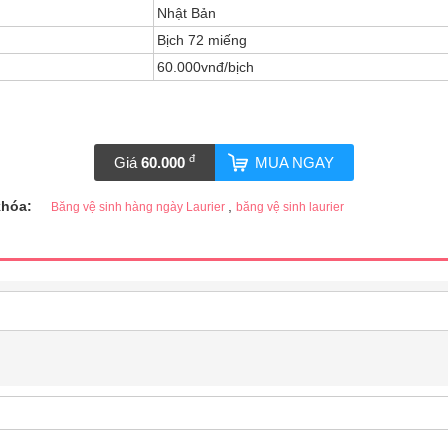
Nhật Bản
Bịch 72 miếng
60.000vnđ/bịch
đ
Giá
60.000
MUA NGAY
khóa:
,
Băng vệ sinh hàng ngày Laurier
băng vệ sinh laurier