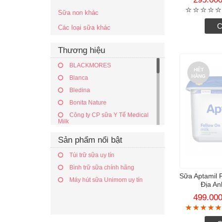
Sữa non khác
C
Các loại sữa khác
Thương hiệu
BLACKMORES
HẾT
HÀNG
Blanca
Bledina
Bonita Nature
Công ty CP sữa Y Tế Medical
Milk
Doctor Nutri
Sản phẩm nổi bật
ENERIGHT NUTRITION
Túi trữ sữa uy tín
Enfagrow
Bình trữ sữa chính hãng
enfamil
Sữa Aptamil P
Máy hút sữa Unimom uy tín
Hipp
Địa An
Ichiban Boshi
499.00
Itty INC
Maeil