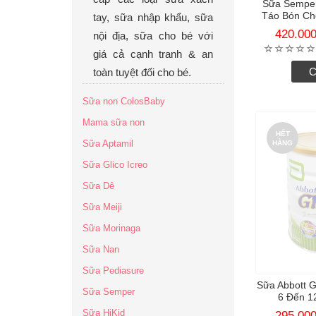
Sữa Semper
Táo Bón Cho
tay, sữa nhập khẩu, sữa
420.00
nội địa, sữa cho bé với
giá cả cạnh tranh & an
C
toàn tuyệt đối cho bé.
Sữa non ColosBaby
Mama sữa non
HẾT
Sữa Aptamil
HÀNG
Sữa Glico Icreo
Sữa Dê
Sữa Meiji
Sữa Morinaga
Sữa Nan
Sữa Pediasure
Sữa Abbott 
Sữa Semper
6 Đến 1
Sữa HiKid
295.00