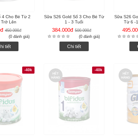
 4 Cho Bé Từ 2
Sữa S26 Gold Số 3 Cho Bé Từ
Sữa S26 Go
 Trở Lên
1 - 3 Tuổi
Từ 6 -
0
đ
384.000
đ
495.00
450.000
đ
500.000
đ
(0 đánh giá)
(0 đánh giá)
hi tiết
Chi tiết
-40k
-40k
HẾT
HẾT
HÀNG
HÀNG