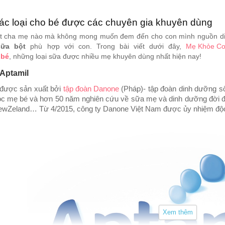
ác loại cho bé được các chuyên gia khuyên dùng
 cha mẹ nào mà không mong muốn đem đến cho con mình nguồn dinh 
sữa bột
phù hợp với con. Trong bài viết dưới đây,
Mẹ Khỏe Co
 bé
, những loại sữa được nhiều mẹ khuyên dùng nhất hiện nay!
 Aptamil
được sản xuất bởi
tập đoàn Danone
(Pháp)- tập đoàn dinh dưỡng s
 mẹ bé và hơn 50 năm nghiên cứu về sữa mẹ và dinh dưỡng đời đầu
wZeland… Từ 4/2015, công ty Danone Việt Nam được ủy nhiệm độc 