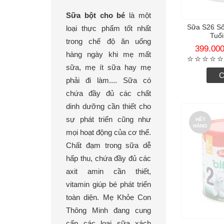
Sữa bột cho bé
là một
Sữa S26 Số
loại thực phẩm tốt nhất
Tuổi
trong chế độ ăn uống
399.00
hàng ngày khi mẹ mất
sữa, mẹ ít sữa hay mẹ
C
phải đi làm.... Sữa có
chứa đầy đủ các chất
dinh dưỡng cần thiết cho
sự phát triển cũng như
HẾT
HÀNG
mọi hoạt động của cơ thể.
Chất đạm trong sữa dễ
hấp thu, chứa đầy đủ các
axit amin cần thiết,
vitamin giúp bé phát triển
toàn diện. Mẹ Khỏe Con
Thông Minh đang cung
cấp các loại sữa xách