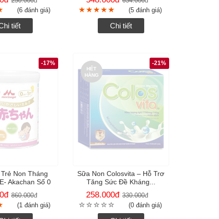
250.000
đ
634.000
đ
(6 đánh giá)
(5 đánh giá)
Chi tiết
Chi tiết
-17%
-21%
HẾT
HÀNG
 Trẻ Non Tháng
Sữa Non Colosvita – Hỗ Trơ
E- Akachan Số 0
Tăng Sức Đề Kháng...
0
đ
258.000
đ
860.000
đ
330.000
đ
(1 đánh giá)
(0 đánh giá)