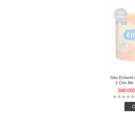
HẾT
HÀNG
Sữa Enfamil
2 Cho Bé 
388.00
C