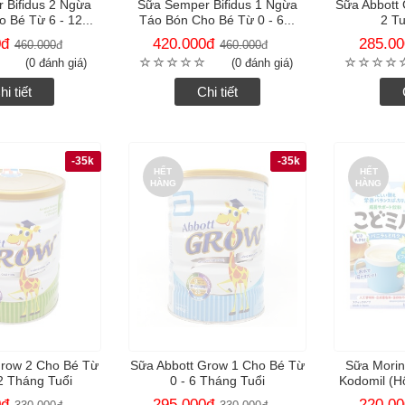
 Bifidus 2 Ngừa
Sữa Semper Bifidus 1 Ngừa
Sữa Abbott
 Bé Từ 6 - 12...
Táo Bón Cho Bé Từ 0 - 6...
2 Tu
0
đ
420.000
đ
285.00
460.000
đ
460.000
đ
(0 đánh giá)
(0 đánh giá)
hi tiết
Chi tiết
-35k
-35k
HẾT
HẾT
HÀNG
HÀNG
Grow 2 Cho Bé Từ
Sữa Abbott Grow 1 Cho Bé Từ
Sữa Mori
2 Tháng Tuổi
0 - 6 Tháng Tuổi
Kodomil (H
0
đ
295.000
đ
220.00