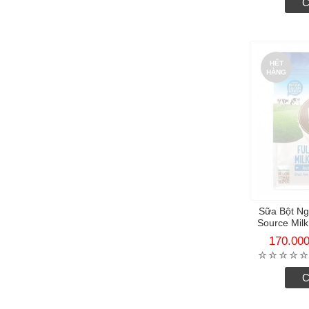
C
Mead Johnson Nutrition
Morinaga
Namyang
HẾT
Nature One Dairy
HÀNG
Nestle
nutricia
Royal Ausnz
Vinameco
Vinamilk
Vitadairy
Sữa Bột N
Source Mil
170.00
C