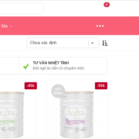
0
o Mẹ
TƯ VẤN NHIỆT TÌNH
Đội ngũ tư vấn có chuyên môn
-45k
-55k
HẾT
HÀNG