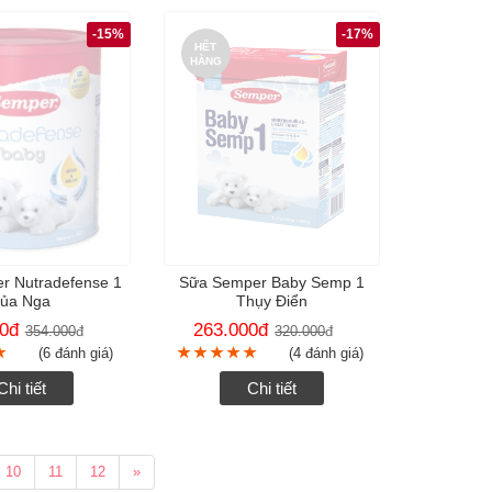
-15%
-17%
HẾT
HÀNG
r Nutradefense 1
Sữa Semper Baby Semp 1
của Nga
Thụy Điển
0
đ
263.000
đ
354.000
đ
320.000
đ
(6 đánh giá)
(4 đánh giá)
Chi tiết
Chi tiết
10
11
12
»