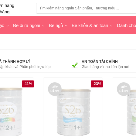
hàng
ặc
Bé đi ra ngoài
Bé ngủ
Bé khỏe & an toàn
Dành ch
Á THÀNH HỢP LÝ
AN TOÀN TÀI CHÍNH
ập khẩu và Phân phối trực tiếp
Giao hàng và thu tiền tận nơi
-11%
-23%
HẾT
HẾT
HÀNG
HÀNG