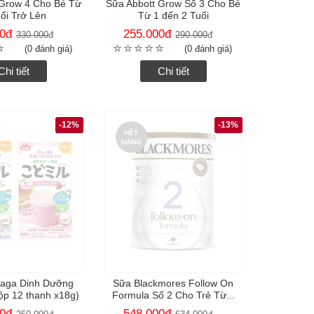
 Grow 4 Cho Bé Từ
Sữa Abbott Grow Số 3 Cho Bé
ổi Trở Lên
Từ 1 đến 2 Tuổi
0
đ
255.000
đ
330.000
đ
290.000
đ
(0 đánh giá)
(0 đánh giá)
Chi tiết
Chi tiết
-12%
-13%
HẾT
HÀNG
naga Dinh Dưỡng
Sữa Blackmores Follow On
ộp 12 thanh x18g)
Formula Số 2 Cho Trẻ Từ...
0
đ
548.000
đ