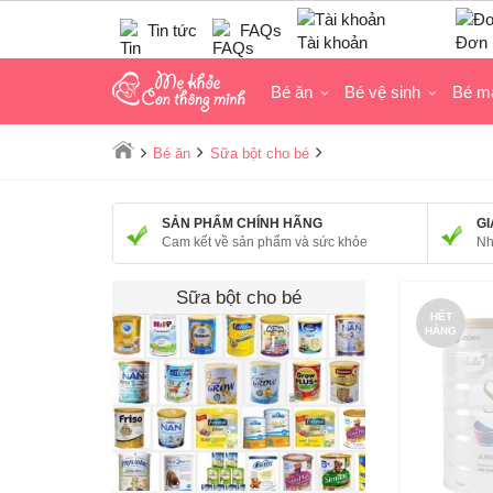
Tin tức
FAQs
Tài khoản
Đơn 
Bé ăn
Bé vệ sinh
Bé m
Bé ăn
Sữa bột cho bé
SẢN PHẨM CHÍNH HÃNG
GI
Cam kết về sản phẩm và sức khỏe
Nh
Sữa bột cho bé
HẾT
HÀNG