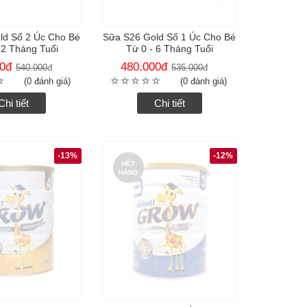
ld Số 2 Úc Cho Bé
Sữa S26 Gold Số 1 Úc Cho Bé
12 Tháng Tuổi
Từ 0 - 6 Tháng Tuổi
0
đ
480.000
đ
540.000
đ
535.000
đ
(0 đánh giá)
(0 đánh giá)
Chi tiết
Chi tiết
-13%
-12%
HẾT
HÀNG