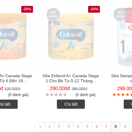
-25%
-24%
HẾT
HẾT
HÀNG
HÀNG
 A+ Canada Stage
Sữa Enfamil A+ Canada Stage
Sữa Sempe
Từ 6 Đến 18...
1 Cho Bé Từ 0-12 Tháng...
0
đ
290.000
đ
299.00
520.000
đ
385.000
đ
(0 đánh giá)
(0 đánh giá)
hi tiết
Chi tiết
«
1
2
3
4
5
6
7
8
9