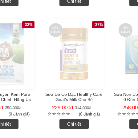
hi tiết
Chi tiết
-32%
-27%
HẾT
HẾT
HÀNG
HÀNG
guyên Kem Pure
Sữa Dê Cô Đặc Healthy Care
Sữa Non Col
k Chính Hãng Úc
Goat's Milk Cho Bé
0 Đến 
0
đ
229.000
đ
258.00
250.000
đ
314.000
đ
(0 đánh giá)
(0 đánh giá)
hi tiết
Chi tiết