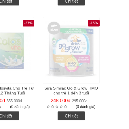
Chi tiết
Chi tiết
-27%
-15%
HẾT
HÀNG
osvita Cho Trẻ Từ
Sữa Similac Go & Grow HMO
12 Tháng Tuổi
cho trẻ 1 đến 3 tuổi
0
đ
248.000
đ
355.000
đ
295.000
đ
(0 đánh giá)
(0 đánh giá)
Chi tiết
Chi tiết