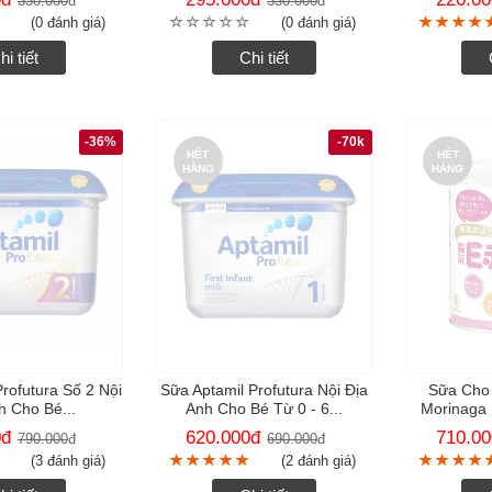
330.000
đ
330.000
đ
(0 đánh giá)
(0 đánh giá)
hi tiết
Chi tiết
-36%
-70k
HẾT
HẾT
HÀNG
HÀNG
rofutura Số 2 Nội
Sữa Aptamil Profutura Nội Địa
Sữa Cho
h Cho Bé...
Anh Cho Bé Từ 0 - 6...
Morinaga 
0
đ
620.000
đ
710.00
790.000
đ
690.000
đ
(3 đánh giá)
(2 đánh giá)